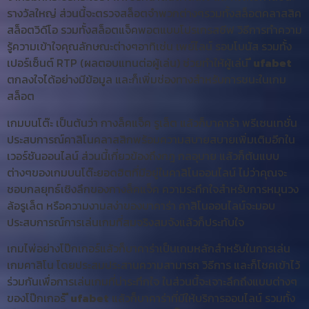
รางวัลใหญ่ ส่วนนี้จะตรวจสล็อตจำพวกต่างๆรวมทั้งสล็อตคลาสสิค
สล็อตวิดีโอ รวมทั้งสล็อตแจ็คพอตแบบโปรเกรสซีฟ วิธีการทำความ
รู้ความเข้าใจคุณลักษณะต่างๆอาทิเช่น เพย์ไลน์ รอบโบนัส รวมทั้ง
เปอร์เซ็นต์ RTP (ผลตอบแทนต่อผู้เล่น) ช่วยทำให้ผู้เล่น
ี ufabet
ตกลงใจได้อย่างมีข้อมูล และก็เพิ่มช่องทางสำหรับการชนะในเกม
สล็อต
เกมบนโต๊ะ เป็นต้นว่า กางล็คแจ็ค รูเล็ต แล้วก็บาคาร่า พรีเซนเทชั่น
ประสบการณ์คาสิโนคลาสสิกพร้อมความสบายสบายเพิ่มเติมอีกใน
เวอร์ชันออนไลน์ ส่วนนี้เกี่ยวข้องถึงกฎ กลอุบาย แล้วก็ต้นแบบ
ต่างๆของเกมบนโต๊ะยอดฮิตที่มีอยู่ในคาสิโนออนไลน์ ไม่ว่าคุณจะ
ชอบกลยุทธ์เชิงลึกของกางล็คแจ็ค ความระทึกใจสำหรับการหมุนวง
ล้อรูเล็ต หรือความงามสง่าของบาคาร่า คาสิโนออนไลน์จะมอบ
ประสบการณ์การเล่นเกมที่สมจริงสมจังแล้วก็ประทับใจ
เกมไพ่อย่างโป๊กเกอร์แล้วก็บาคาร่าเป็นเกมหลักสำหรับในการเล่น
เกมคาสิโน โดยประสมประสานความสามารถ วิธีการ และก็โชคเข้าไว้
ร่วมกันเพื่อการเล่นเกมที่น่าระทึกใจ ในส่วนนี้จะเจาะลึกถึงแบบต่างๆ
ของโป๊กเกอร์
ี ufabet
แล้วก็บาคาร่าที่มีให้บริการออนไลน์ รวมทั้ง