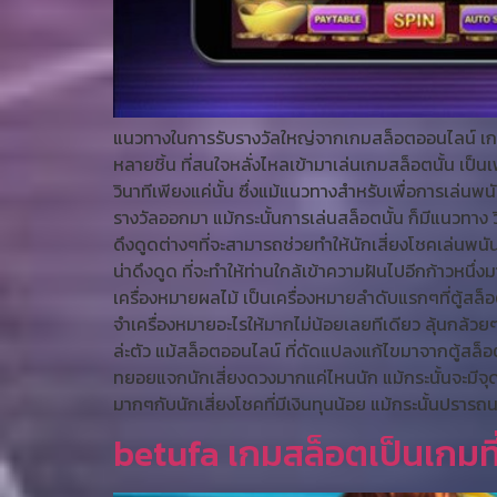
แนวทางในการรับรางวัลใหญ่จากเกมสล็อตออนไลน์ เกม
หลายชิ้น ที่สนใจหลั่งไหลเข้ามาเล่นเกมสล็อตนั้น เป็น
วินาทีเพียงแค่นั้น ซึ่งแม้แนวทางสำหรับเพื่อการเล่นพน
รางวัลออกมา แม้กระนั้นการเล่นสล็อตนั้น ก็มีแนวทาง วิ
ดึงดูดต่างๆที่จะสามารถช่วยทำให้นักเสี่ยงโชคเล่นพนั
น่าดึงดูด ที่จะทำให้ท่านใกล้เข้าความฝันไปอีกก้าวหนึ่
เครื่องหมายผลไม้ เป็นเครื่องหมายลำดับแรกๆที่ตู้สล็อต
จำเครื่องหมายอะไรให้มากไม่น้อยเลยทีเดียว ลุ้นกล้วย
ล่ะตัว แม้สล็อตออนไลน์ ที่ดัดแปลงแก้ไขมาจากตู้สล็อต
ทยอยแจกนักเสี่ยงดวงมากแค่ไหนนัก แม้กระนั้นจะมีจุดเ
มากๆกับนักเสี่ยงโชคที่มีเงินทุนน้อย แม้กระนั้นปรารถ
betufa เกมสล็อตเป็นเกมที