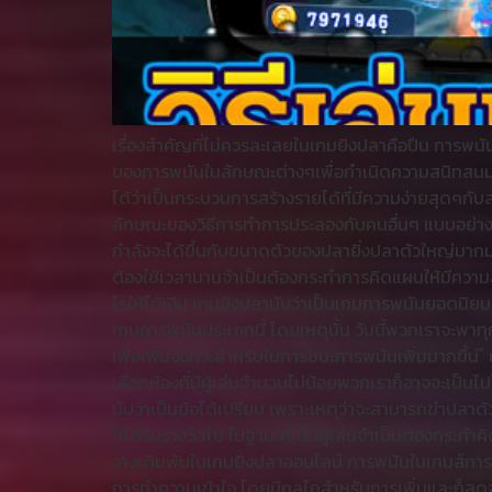
เรื่องสำคัญที่ไม่ควรละเลยในเกมยิงปลาคือปืน การพนั
ของการพนันในลักษณะต่างๆเพื่อกำเนิดความสนิทสนมรวม
ได้ว่าเป็นกระบวนการสร้างรายได้ที่มีความง่ายสุดๆกับส
ลักษณะของวิธีการทำการประลองกับคนอื่นๆ แบบอย่างที่จำ
กำลังจะได้ขึ้นกับขนาดตัวของปลายิ่งปลาตัวใหญ่มากมากแค่
ต้องใช้เวลานานจำเป็นต้องกระทำการคิดแผนให้มีความละเ
ไรให้ได้เงิน เกมยิงปลานับว่าเป็นเกมการพนันยอดนิยม
เกมการพนันประเภทนี้ โดยเหตุนั้น วันนี้พวกเราจะพา
เพื่อเพิ่มจังหวะสำหรับในการชนะการพนันเพิ่มมากขึ้น ี
เลือกห้องที่มีผู้เล่นจำนวนไม่น้อยพวกเราก็อาจจะเป็นไ
นับว่าเป็นข้อได้เปรียบ เพราะเหตุว่าจะสามารถฆ่าปลาตัวดั
ก็ได้รับรางวัลไป ในฐานะที่เป็นผู้เล่นจำเป็นต้องกระท
วางเดิมพันในเกมยิงปลาออนไลน์ การพนันในเกมส์การยิง
การทำความเข้าใจ โดยมีกลไกสำหรับการเพิ่มและก็ลดจำน