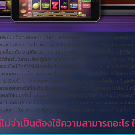
พนันสล็อต ยอดเยี่ยมในเกมพนันยอดนิยม betufa เป็นลำดับหนึ่งขอ
เพราะปรารถนาที่จะไขว่คว้ารางวัลใหญ่ อยากที่จะกลับชีวิตแปลงจากหน้ามือ
ันสล็อตนั้น จะไม่มีอะไรมากมายไปกว่าผู้กระทำดปุ่ม เพื่อสล็อตปฏิบัติงา
ธีสำหรับในการเลือกตู้ที่มีรางวัลใหญ่ ตู้ที่มีเครื่องหมายที่น่าดึงดู
นออนไลน์ ได้กำไรได้มากขึ้น สำหรับคนที่กำลังมองหาแนวทางรับรางวัลให
งมาฝากกัน เล่นสล็อตเครื่องผลไม้ สำหรับสล็อตเกมผลไม้นี้ จะเป็นเกมสล็อ
รุ่งเรืองขึ้นมา จำนวนมากเครื่องสล็อตผลไม้รุ่นคลาสสิกนั้น จะมีแค่เพียง
ๆการออกรางวัลก็มีเพียงรีลเดียว ทำให้ลุ้นระทึกได้แบบสะใจ ไม่ต้องมีเ
ผลไม้แบบเก่านี้ ี ufabet จะมีให้เล่นบนอินเตอร์เน็ต แม้กระนั้นก็ยัง
ด่น ก็คือ มีรางวัลใหญ่แจกอยู่เรื่อยแล้วก็จะมีการระบุวงเงินอย่างน
นาเล่นเกมในระยะยาว เพื่อสร้างวิถีทางสำหรับในการสร้างผลกำไรให้ได้มาก
่ไม่จำเป็นต้องใช้ความสามารถอะไร ใ