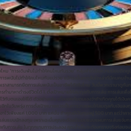
ม “การเดิมพันไม่ทำให้คนไหนกันรวย” กลุ่มคำได้รับความนิยมติดหูนี้น
ารพนันไม่ทำให้คนไหนกันแน่รวย แม้กระนั้นเหตุอันใดเล่าที่มีคนคนจ
วกเราสามารถยึดการเล่นพนันเป็นอาชีพได้จริงไหม วันนี้พวกเรามาดูกั
ทำมาหาดำรงชีวิตได้ 1. ตั้งเป้าหมายให้สมดุลกับการเล่น การเล่นเพื่อ
ว้กับตนเองให้ได้ ตัวอย่างเช่น เมื่อบอกกับตนเองว่าถ้าเกิดคุณได้เงินคร
นอีกในวันพรุ่ง การตั้งเป้าหมายควรเป็นการวางแผนให้สมดุลกับเงินลงทุน
าเอาไว้เพียงแค่ 1,000 บาท แค่นั้น ถ้าคุณมีเงินทุนอยู่ 500 บาท แต่ว่าค
ล่นแบบนักลงทุน เพราะฉะนั้นคุณจะต้องมีระบบแบบแผนการเล่นแจ่มกระจ่าง
สมดุลกับการเล่น ในทุกๆเกมการประลอง คุณจำเป็นจะต้องทราบจริงก่อนจะ