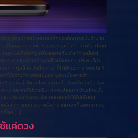
งโลก ซึ่งแน่ๆว่าเป้าหมายหลักของนักการพนันจำนวน
เป็นหลังมือ ภายในช่วงระยะเวลาไม่กี่นาที หรือเปล่ากี่
น หมุน และก็ปรากฏเครื่องหมายที่จะทำให้ท่านนั้นได้
ด มีการแจกแตกแจกโบนัส เพลย์ไลน์ล้นหลาม มีฟีพบร์น่า
ญ่จากตู้สล็อต วันนี้พวกเราก็ได้มีแนวทาง betufa ที่
ตที่มีความคลาสสิกเป็นอย่างยิ่ง เนื่องจากว่า
 3 รีล ซึ่งทำให้เล่นได้ง่ายดาย ไม่ต้องเป็นจำเป็นต้อง
ครื่องหมายมากให้ปวดศรีษะ กว่าจะจำหมดกว่าแม้กระนั้น
คงต้นแบบระบบเดิมการเล่นแบบเดิมๆทำให้ไม่มีโบนัส
้อยสำหรับในการหมุนแต่ละครั้งต่ำมากมายๆก็เลยเหมาะสม
ที่สุด […]
ช้แค่ดวง