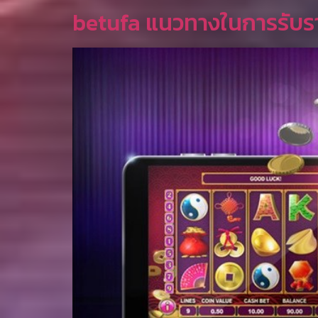
betufa แนวทางในการรับร