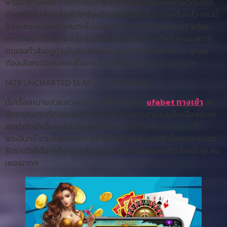
พร้อมสร้างผลกำไรให้กับคุณ คุณจะมองเห็นเครื่องหมายดูดเลือด
ต่างๆที่รวมทั้งเครื่องไม้เครื่องมือฆ่าแวมไพร์อันน่าสะพรึงกลัว เกมนี้
มีลักษณะพิเศษต่างๆมากไม่น้อยเลยทีเดียว มีการสปินฟรี พร้อม
การจ่ายรางวัลถึง 3 ครั้ง และก็มีเกมโบนัสฆ่าแวมไพร์ คุณจะพบว่า
ตนเองกำลังอยู่ด้านในห้องฝังศพโบราณที่เต็มไปด้วยโลง คุณจะ
ต้องเลือกเปิดหีบศพเพื่อฆ่าแวมไพร์ พร้อมรับเหรียญรางวัล
1429 UNCHARTED SEAS – ค่า RTP 98.6%
มีเครื่องหมายสวยสดงดงามน่าชื่นชมมองดู
ufabet ทางเข้า
วง
ล้อจะถูกแทนที่ด้วยแผนที่วาดมือ สไตล์ยุคกลาง และก็เครื่องหมาย
สุดน่ารักน่าเอ็นดู สัตว์สมุทรผีต่างๆและเครื่องหมายดวงตะวัน
พระจันทร์ รวมทั้งดวงดาว แล้วก็ยังมีโบนัสหมุนฟรี ซึ่งคุณสามารถ
รับรางวัลได้มากถึง 50 ครั้ง เกมนี้เป็นตัวเลือกยอดฮิตสำหรับผู้เล่น
เยอะมากๆ