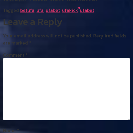
Tagged
betufa
,
ufa
,
ufabet
,
ufakick
,
ีีufabet
Leave a Reply
Your email address will not be published.
Required fields
are marked
*
Comment
*
Name
*