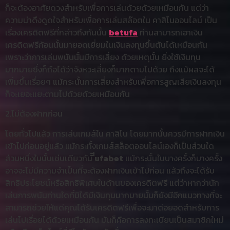
ก็จะต้องอาศัยดวงสำหรับเพื่อการเล่นด้วยด้วยเหมือนกัน แต่ว่า
ความน่าดึงดูดใจสำหรับเพื่อการเล่นสล๊อตใน คาสิโนออนไลน์ เป็น
เรื่องเครดิตฟรีที่กล่าวถึงกันนั้น
betufa
ท่านสามารถเอาเงิน
เครดิตฟรีก้อนนั้นมายอดเยี่ยมในเงินลงทุนขึ้นต้นได้เหมือนกัน
เพราะว่าการเล่นพนันนั้นมีการเสี่ยง ด้วยเหตุนั้น ยิ่งใช้เงินทุน
มากมายซึ่งก็ถือได้ว่าจังหวะเสี่ยงก็มากตามไปด้วย ถึงแม้ผลจะได้
เพิ่มขึ้นเรื่อยๆ แม้กระนั้นการเสี่ยงสำหรับเพื่อการสูญเสียเงินลงทุน
ก็จะเยอะแยะตามไปด้วยด้วยเหมือนกัน
2.ไม่ต้องฝากก่อน
โดยทั่วไปแล้ว การเล่นเกมส์ใน คาสิโน โดยมากนั้นควรมีการฝากเงิน
เข้าไปก่อนอยู่แล้ว แม้กระทั้งเกมส์สล็อตออนไลน์เองก็เป็นส่วนใด
ส่วนหนึ่งในนั้นเช่นเดียวกัน
ีีufabet
แม้กระนั้นในบางครั้งก็บางครั้ง
อาจจะไม่มีความจำเป็นที่จะต้องฝากเงินเข้าไปก่อน แล้วถึงจะได้รับ
สิทธิประโยชน์หรือสิทธิพิเศษในด้านของเครดิตฟรี แต่ว่าหากว่านัก
เล่นการพนันท่านใดที่มิได้มีเงินทุนมากมายนั้นก็ยังมีอีกแนวทางที่จะ
สามารถช่วยให้แด่คุณได้รับเครดิตฟรีเพื่อจะมาต่อยอดสำหรับการ
เล่นไปเรื่อยได้ด้วยเหมือนกัน มันก็คือการลงทะเบียนเป็นสมาชิกใหม่