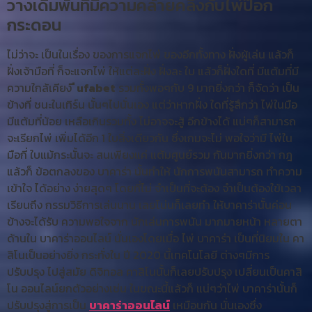
วางเดิมพันที่มีความคล้ายคลึงกับไพ่ป๊อก
กระดอน
ไม่ว่าจะ เป็นในเรื่อง ของการแจกไพ่ ของอีกทั้งทาง ฝั่งผู้เล่น แล้วก็
ฝั่งเจ้ามือที่ ก็จะแจกไพ่ ให้แต่ละฝั่ง ฝั่งละ ใบ แล้วก็ฝั่งใดที่ มีแต้มที่มี
ความใกล้เคียง
ี ufabet
รวมทั้งพอๆกับ 9 มากยิ่งกว่า ก็จัดว่า เป็น
ข้างที่ ชนะในเทิร์น นั้นๆไปนั่นเอง แต่ว่าหากฝั่ง ใดที่รู้สึกว่า ไพ่ในมือ
มีแต้มที่น้อย เหลือเกินรวมทั้ง ไม่อาจจะสู้ อีกข้างได้ แน่ๆก็สามารถ
จะเรียกไพ่ เพิ่มได้อีก 1 ใบสิ่งเดียวกัน ซึ่งเกมจะไม่ พอใจว่ามี ไพ่ใน
มือกี่ ใบแม้กระนั้นจะ สนเพียงแค่ แต้มศูนย์รวม กันมากยิ่งกว่า กฎ
แล้วก็ ข้อตกลงของ บาคาร่า นั้นทำให้ นักการพนันสามารถ ทำความ
เข้าใจ ได้อย่าง ง่ายสุดๆ โดยที่ไม่ จำเป็นที่จะต้อง จำเป็นต้องใข้เวลา
เรียนถึง กรรมวิธีการเล่นนาน เลยโน่นก็เลยทำ ให้บาคาร่านั้นค่อน
ข้างจะได้รับ ความพอใจจาก นักเล่นการพนัน มากมายหน้า หลายตา
ด้านใน บาคาร่าออนไลน์ นั่นเองโดยเมื่อ ไพ่ บาคาร่า เป็นที่นิยมใน คา
สิโนเป็นอย่างยิ่ง กระทั่งใน ปี 2020 นี้เทคโนโลยี ต่างๆมีการ
ปรับปรุง ไปสู่สมัย ดิจิทอล คาสิโนนั้นก็เลยปรับปรุง เปลี่ยนเป็นคาสิ
โน ออนไลน์ยกตัวอย่างเช่น ในขณะนี้แล้วก็ แน่ๆว่าไพ่ บาคาร่านั้นก็
ปรับปรุงสู่การเป็น
บาคาร่าออนไลน์
เหมือนกัน นั่นเองซึ่ง