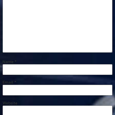
Name
*
Email
*
Website