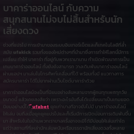
บาคาร่าออนไลน์ กับความ
สนุกสนานไม่จบไม่สิ้นสำหรับนัก
เสี่ยงดวง
ช่วงที่แปรไป การเข้ามาของระบบอินเทอร์เน็ตและก็เทคโนโลยีที่ล้ำ
สมัย
ufakick
รวมทั้งของใหม่ต่างๆที่นำมาซึ่งการทำให้โลกนี้มีการ
เปลี่ยน ทำให้ บาคาร่า ที่อยู่กับพวกเรามานาน กำเนิดพัฒนาการเป็น
เกมบาคาร่าออนไลน์ ทั้งยังยังสามารถ วางเดิมพันบาคาร่าออนไลน์
ผ่านแอปฯ มาเล่นในโทรศัพท์เคลื่อนที่ได้ พร้อมทั้งมี แนวทางการ
สมัครบาคาร่า ได้ไม่ยากผ่านเว็บไซต์บาคาร่าด้วย
บาคาร่าออนไลน์จะเป็นที่นิยมอย่างล้นหลามจากผู้คนทุกเพศทุกวัย
ขนาดนี้ แล้วเคยสงสัยว่า เพราะอะไรมันถึงได้เปลี่ยนมาเป็นเกมยอด
นิยมอย่างนี้ได้
ี ufabet
ยุคเก่าบางทีอาจยังไม่มี บาคาร่าออนไลน์
ให้เล่น จนถึงเมื่อยุคยุคแปรไปและก็เริ่มมีการเปิดบ่อนการเดิมพันขึ้น
มา สำหรับในในบ้านพวกเราบางครั้งอาจจะมิได้มีบ่อนให้เล่นเท่าใด
แต่ว่าสถานที่ที่เหล่านักเล่นพนันหรือบรรดานักเสี่ยงดวงทั้งหลาย