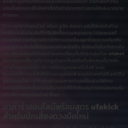
แหล่ต่างรู้จักกันดีก็คงจะหนีไม่พ้นบ่อนปอยเปต รวมทั้งแน่ๆว่าใน
บ่อนนั้นมีเกมคาสิโนใหม่ๆที่มีต้นกำเนิดจากต่างแดนให้เล่นมากมาย
ก่ายกอง
ไม่ว่าจะบาคาร่าออนไลน์ สล็อต รูเล็ต ยิงปลา แล้วก็อีกนับไม่ถ้วน
การไปเล่นในบ่อนมันก็ได้รับอีกทั้งความสนุกสนาน ได้อรรถรสที่
แปลกใหม่ รวมทั้งบางทีอาจได้ทราบจะเพื่อนฝูงๆในแวดวงเดียวกัน
มาก แม้กระนั้นมันก็มีจุดบอดอย่างหนึ่งเป็น จำต้องตั้งมั่นเดินทางไป
เล่น แถมจะต้องใช้เงินสดไปแลกเปลี่ยนเป็นชิปมาเล่นด้วย
ufabet
ซึ่งบางบุคคลก็บางทีอาจจะถูกใจและก็เคยชินกับลักษณะนี้มากยิ่ง
กว่าเมื่อยุคยุคแปรไป มีการปรับปรุงของเทคโนโลยี ระบบ
อินเทอร์เน็ต กระทั่งไปถึงโปรแกรมคอมพิวเตอร์ต่างๆทำให้โลกได้ไป
สู่สมัยออนไลน์ ทุกสิ่งทุกอย่างรอบกายต่างเคลื่อนผ่านวิถีทาง
ออนไลน์ทั้งหมดทั้งปวง แล้วบาคาร่าก็ได้ปรับปรุงตามช่วงจนกระทั่ง
เกิดเป็น บาคาร่าออนไลน์ ขึ้นมา
บาคาร่าออนไลน์พร้อมสูตร
ufakick
สำหรับนักเสี่ยงดวงมือใหม่