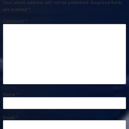
Your email address will not be published.
Required fields
are marked
*
Comment
*
Name
*
Email
*