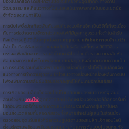
ของแบล็คแจ็ค โดยให้ความชัดเจนเกี่ยวกับจุดสำคัญทางด้าน
วัฒนธรรม และก็แนวทางที่มันแปลงเป็นภาษาสากลในขอบเขตข้อ
จำกัดของเกมคาสิโน
การนับไพ่ซึ่งมักเกี่ยวพันกับเสน่ห์ของแบล็คแจ็ค เป็นวิธีที่เกี่ยวเนื่อง
กับการต่อว่าดตามอัตราส่วนของไพ่ที่มีมูลค่าสูงรวมทั้งต่ำในสำรับ
ถึงแม้การปฏิบัตินั้นจะถูกต้องตามกฎหมาย
ufabet ทางเข้า
แต่ว่า
ก็จำเป็นต้องใช้สมองทางเลขคณิตที่เร่งรีบและก็กรรมวิธีที่วิจิตร
บรรจงเพื่อเลี่ยงการตรวจจับโดยคาสิโน ส่วนนี้ตรวจความสลับซับ
ซ้อนของการนับไพ่ โดยพรีเซนเทชั่นข้อมูลเชิงลึกเกี่ยวกับความเป็น
มา กรรมวิธี รวมทั้งข้อพิพาทที่เกี่ยวเนื่องกับการใช้ไพ่ในแบล็คแจ็ค
แนวทางการทำความรู้ความเข้าใจแนวทางเบื้องหน้าเบื้องหลังการนับ
ไพ่จะเพิ่มความสลับซับซ้อนเชิงกลยุทธ์ให้กับเกมอีกชั้นเยี่ยม
การเกิดของแบล็คแจ็คออนไลน์ได้เปลี่ยนแปลงแนวทางที่ผู้เล่นมี
ส่วนร่วมกับ
เกมไพ่
สุดคลาสสิกนี้ เด็คเหมือนจริงแล้วก็อัลกอริธึมที่
ใช้คอมพิวเตอร์ค้ำประกันความเป็นธรรมรวมทั้งการสุ่มเดาในผล
มอบสิ่งแวดล้อมที่ปลอดภัยรวมทั้งสบายสำหรับผู้เล่น ในส่วนนี้จะ
ตรวจสอบจุดเด่นแล้วก็ข้อควรปฏิบัติตามของแบล็คแจ็คออนไลน์
ตั้งแต่ความพร้อมเพรียงของเกมนานาประการต้นแบบไปจนกระทั่ง