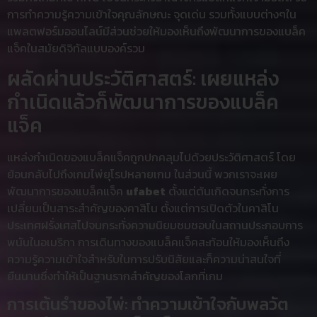
การทำความรู้ความเข้าใจคุณลักษณะ จุดเด่น รวมทั้งแบบต่างๆใน
แพลตฟอร์มออนไลน์มีส่วนช่วยให้มองเห็นถึงพัฒนาการของแบล็ค
แจ็คในสมัยดิจิทัลแบบองค์รวม
ผลัดผ่านประวัติศาสตร์: เผยแหล่ง
กำเนิดแล้วก็พัฒนาการของแบล็ค
แจ็ค
แหล่งกำเนิดของแบล็คแจ็คถูกปกคลุมไปด้วยประวัติศาสตร์ โดย
ย้อนกลับไปถึงเกมไพ่ยุโรปหลายเกม ในส่วนนี้ พวกเราจะเผย
พัฒนาการของแบล็คแจ็ค
ufabet
ตั้งแต่ต้นเกิดจนกระทั่งการ
เปลี่ยนเป็นสาระสำคัญของคาสิโน ตั้งแต่การเปิดตัวในคาสิโน
ประเทศฝรั่งเศสไปจนกระทั่งความนิยมชมชอบในสถานประกอบการ
พนันในอเมริกา การเดินทางของแบล็คแจ็คสะท้อนให้มองเห็นถึง
ความรู้ความเข้าใจสำหรับในการปรับนิสัยและก็ความน่าสนใจที่
ยืนนานซึ่งทำให้เป็นฐานรากสำคัญของโลกที่เกม
การเต้นรำของไพ่: ทำความเข้าใจกับพลวัต