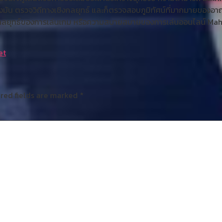
 ตรวจวิถีทางเชิงกลยุทธ์ และก็ตรวจสอบภูมิทัศน์ที่มากมายของอาณาจั
ิงกลยุทธ์ของการเล่นเกม หรือความสบายสบายของการเล่นออนไลน์ Mahjo
et
red fields are marked
*