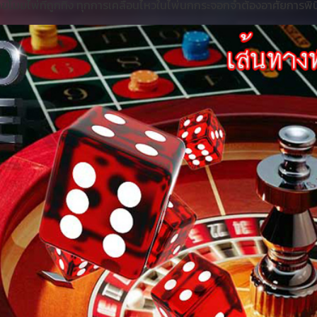
่อลักขโมยไพ่ที่ถูกทิ้ง ทุกการเคลื่อนไหวในไพ่นกกระจอกจำต้องอาศัยการพ