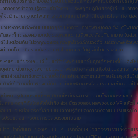
ะก็การปรับวิธีการตามช่องที่เล่นเป็นส่วนประกอบสำคัญของการบรรลุเ
วทางการทำความรู้ความเข้าใจความประพฤติปฏิบัติของผู้เล่น แนวทางก
็จิตวิทยายกฐานะไพ่นกกระจอกจากเกมไพ่ปกติไปสู่การไล่ล่าที่จำต้องใ
นานาประการ แต่ละต้นแบบมีกฎรวมทั้งความท้าเฉพาะบุคคล ตั้งแต่ไพ่นก
ือนกันและก็ทดลองความถนัดของพวกเขาในสิ่งแวดล้อมที่มากมาย ในส่วน
ล์ไม่เหมือนกัน ไม่ว่าคุณจะชอบกลยุทธ์เชิงลึกของตัวแปรเฉพาะหรือเ
น์แบบไดนามิกรวมทั้งขยายตัวโดยตลอดให้ผู้เล่นได้ตรวจสอบ
ษาแก่นแท้ของเกมแค่นั้น แต่ว่ายังพรีเซนเทชั่นคุณลักษณะที่เป็นสิ่งให
หม่ ตั้งแต่ชุดไพ่ตามธีมรวมทั้งพื้นข้างหลังที่แก้ไขได้ ไปจนกระทั
จอกมีส่วนนำมาซึ่งความซาบซึ้งเป็นอย่างมากว่าเกมมีการปรับปรุงเช่นไร
าถึงได้มากขึ้นเพียงแค่นั้น แต่ว่ายังเพิ่มการมีส่วนร่วมและก็ความเป็
ังคงกำหนดรูปแบบรวมทั้งระบุนิยามใหม่ของการเล่นเกมไพ่นกกระจอก เทคโน
์ไพ่นกกระจอกที่จับใจแล้วก็น่าทึ่ง ส่วนนี้ตรวจสอบผลพวงของ VR แล้วก
มอเหมือนจริงที่เลียนแบบความรู้สึกของการตั้งค่าแบบเริ่มแรกได้เช่
บการปรับแต่งสำหรับในการมีส่วนร่วมกับเกม
ามน่าสนใจที่ยืนนานของเกมแบบเริ่มแรกที่อยู่เหนือศตวรรษรวมทั้งวัฒน
ายวนใจผู้เล่นด้วยการประสมประสานระหว่างยุทธวิธี ความสามารถ และก็คว