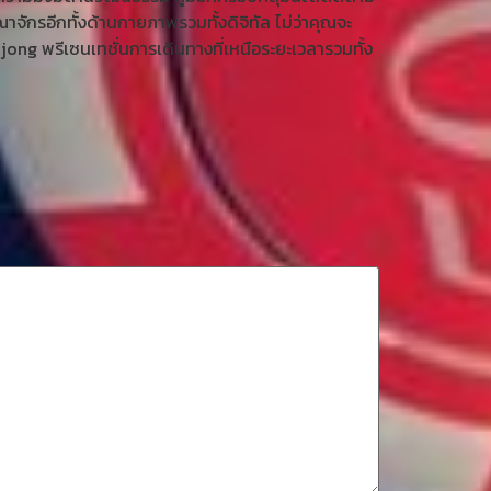
กรอีกทั้งด้านกายภาพรวมทั้งดิจิทัล ไม่ว่าคุณจะ
ng พรีเซนเทชั่นการเดินทางที่เหนือระยะเวลารวมทั้ง