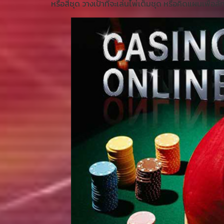
หรือสี่ชุด วางเป้าที่จะเล่นไพ่เต็มชุด หรือคิดแผนเพื