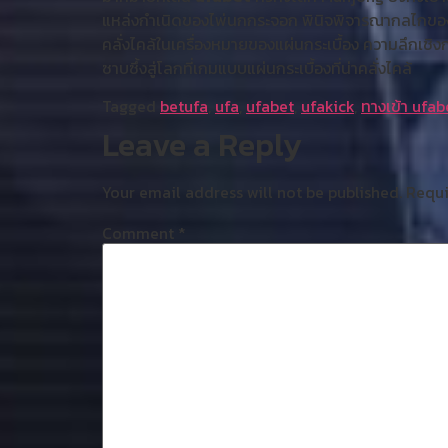
แหล่งกำเนิดของไพ่นกกระจอก พินิจพิจารณากลไกของมัน
คลั่งไคล้ในเครื่องหมายของแผ่นกระเบื้อง ความลึกเช
ซาบซึ้งสู่โลกที่เกมแบบแผ่นกระเบื้องที่น่าคลั่งไคล้
Tagged
betufa
,
ufa
,
ufabet
,
ufakick
,
ทางเข้า ufab
Leave a Reply
Your email address will not be published.
Requi
Comment
*