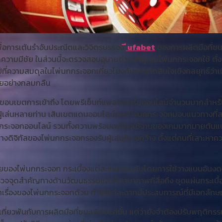
ื่อการเต้นรำอันประณีตและวิจิตรบรรจง
ี ufabet
ของการผลิตมือที่ชนะ
้เกิดความมีชัย ในส่วนนี้จะตรวจสอบอุบายต่างๆที่ผู้เล่นไพ่นกกระจอกใ
ป์ที่ความสมดุลในไพ่นกกระจอกเกี่ยวโยงกับการตัดสินใจเชิงกลยุทธ์ว่าเมื
่ชัยอย่างกลมกลืน
ขอบเขตการเข้าถึง โดยพรีเซ็นท์แพลตฟอร์มออนไลน์จำนวนมากสำหรับคน
ดผู้เล่นหลายท่าน เส้นเขตแดนออนไลน์ของไพ่นกกระจอกมอบแนวทางที่สบา
กกระจอกออนไลน์ รวมทั้งความพร้อมเพรียงใช้งานของเกมมากมายต้นแบบ 
างดิจิทัลของไพ่นกกระจอกรองรับผู้เล่นในวงกว้าง ตั้งแต่คนที่เสาะห
มายของไพ่นกกระจอก กระเบื้องแต่ละแผ่นประดับโดยการใช้วางแบบอันงด
วจจุดสำคัญทางด้านวัฒนธรรมแล้วก็ภาษาภาพที่สื่อถึง ชุดแผ่นกระเบื้
ล่าเรื่องของไพ่นกกระจอกด้วย ทำให้แต่ละฉากมีประสบการณ์ที่มีเอกลัก
ี่ยวพันกับการผลิตมือที่ชนะเพียงแค่นั้น แต่ว่ายังจำต้องปรับพฤติกร