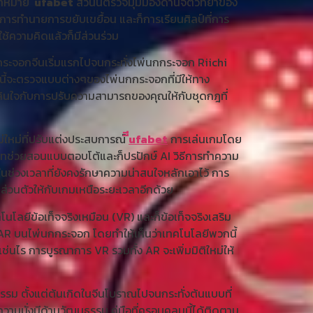
ป้าหมาย
ี ufabet
ส่วนนี้ตรวจมุมมองด้านจิตวิทยาของ
ารทำนายการขยับเขยื้อน และก็การเรียนศิลป์ที่การ
ช้ความคิดแล้วก็มีส่วนร่วม
กระจอกจีนเริ่มแรกไปจนกระทั่งไพ่นกกระจอก Riichi
นี้จะตรวจแบบต่างๆของไพ่นกกระจอกที่มีให้ทาง
พลินใจกับการปรับความสามารถของคุณให้กับชุดกฎที่
ม่ใหม่ที่ปรับแต่งประสบการณ์
ีีufabet
การเล่นเกมโดย
่งบทช่วยสอนแบบตอบโต้และก็ปรปักษ์ AI วิธีการทำความ
ในช่วงเวลาที่ยังคงรักษาความน่าสนใจหลักเอาไว้ การ
นส่วนตัวให้กับเกมเหนือระยะเวลาอีกด้วย
โลยีข้อเท็จจริงเหมือน (VR) และก็ข้อเท็จจริงเสริม
็ AR บนไพ่นกกระจอก โดยทำให้เห็นว่าเทคโนโลยีพวกนี้
นไร การบูรณาการ VR รวมทั้ง AR จะเพิ่มมิติใหม่ให้
ธรรม ตั้งแต่ต้นเกิดในจีนโบราณไปจนกระทั่งต้นแบบที่
ามมั่งมีด้านวัฒนธรรม คู่มือที่ครอบคลุมนี้ได้ติดตาม