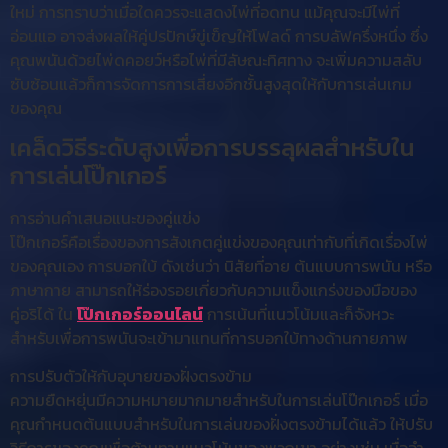
ใหม่ การทราบว่าเมื่อใดควรจะแสดงไพ่ที่อดทน แม้คุณจะมีไพ่ที่
อ่อนแอ อาจส่งผลให้คู่ปรปักษ์ขู่เข็ญให้โฟลด์ การบลัฟครึ่งหนึ่ง ซึ่ง
คุณพนันด้วยไพ่ดคอยว์หรือไพ่ที่มีลัษณะทิศทาง จะเพิ่มความสลับ
ซับซ้อนแล้วก็การจัดการการเสี่ยงอีกชั้นสูงสุดให้กับการเล่นเกม
ของคุณ
เคล็ดวิธีระดับสูงเพื่อการบรรลุผลสำหรับใน
การเล่นโป๊กเกอร์
การอ่านคำเสนอแนะของคู่แข่ง
โป๊กเกอร์คือเรื่องของการสังเกตคู่แข่งของคุณเท่ากับที่เกิดเรื่องไพ่
ของคุณเอง การบอกใบ้ ดังเช่นว่า นิสัยที่อาย ต้นแบบการพนัน หรือ
ภาษากาย สามารถให้ร่องรอยเกี่ยวกับความแข็งแกร่งของมือของ
คู่อริได้ ใน
โป๊กเกอร์ออนไลน์
การเน้นที่แนวโน้มและก็จังหวะ
สำหรับเพื่อการพนันจะเข้ามาแทนที่การบอกใบ้ทางด้านกายภาพ
การปรับตัวให้กับอุบายของฝั่งตรงข้าม
ความยืดหยุ่นมีความหมายมากมายสำหรับในการเล่นโป๊กเกอร์ เมื่อ
คุณกำหนดต้นแบบสำหรับในการเล่นของฝั่งตรงข้ามได้แล้ว ให้ปรับ