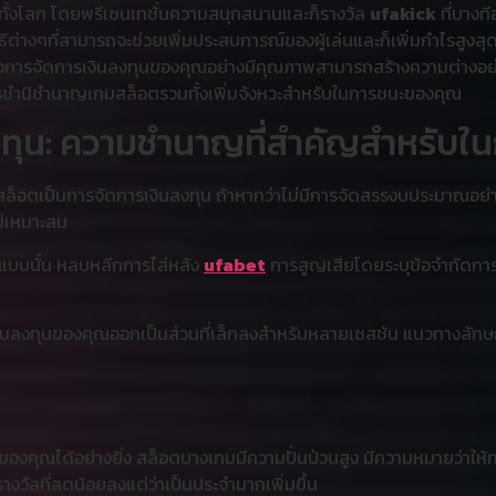
งทั้งโลก โดยพรีเซนเทชั่นความสนุกสนานและก็รางวัล
ufakick
ที่บางที
้งวิธีต่างๆที่สามารถจะช่วยเพิ่มประสบการณ์ของผู้เล่นและก็เพิ่มกำไรสู
้งการจัดการเงินลงทุนของคุณอย่างมีคุณภาพสามารถสร้างความต่างอย่างย
ารชำนิชำนาญเกมสล็อตรวมทั้งเพิ่มจังหวะสำหรับในการชนะของคุณ
ทุน: ความชำนาญที่สำคัญสำหรับใน
็อตเป็นการจัดการเงินลงทุน ถ้าหากว่าไม่มีการจัดสรรงบประมาณอย่างเหม
ม่เหมาะสม
แบบนั้น หลบหลีกการไล่หลัง
ufabet
การสูญเสียโดยระบุข้อจำกัดการสูญ
งเงินลงทุนของคุณออกเป็นส่วนที่เล็กลงสำหรับหลายเซสชัน แนวทางลักษณ
คุณได้อย่างยิ่ง สล็อตบางเกมมีความปั่นป่วนสูง มีความหมายว่าให้การ
รางวัลที่ลดน้อยลงแต่ว่าเป็นประจำมากเพิ่มขึ้น