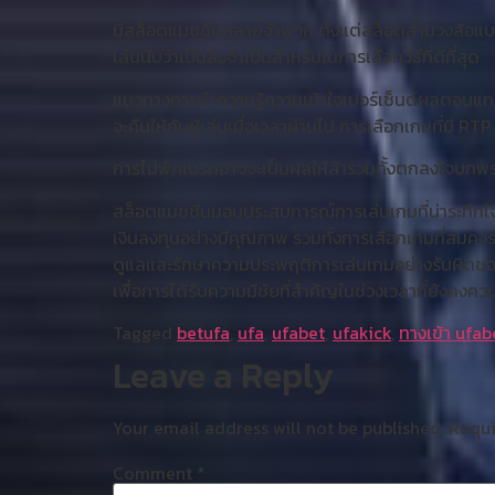
มีสล็อตแมชชีนหลายจำพวก ตั้งแต่สล็อตสามวงล้อแบบคล
เล่นนับว่าเป็นสิ่งจำเป็นสำหรับในการเลือกวิธีที่ดีที่สุด
แนวทางการทำความรู้ความเข้าใจเปอร์เซ็นต์ผลตอบแทน
จะคืนให้กับผู้เล่นเมื่อเวลาผ่านไป การเลือกเกมที่มี R
การไม่พักเบรกอาจจะเป็นผลให้ล้ารวมทั้งตกลงใจบกพร
สล็อตแมชชีนมอบประสบการณ์การเล่นเกมที่น่าระทึกใจร
เงินลงทุนอย่างมีคุณภาพ รวมทั้งการเลือกเกมที่สมค
ดูแลและรักษาความประพฤติการเล่นเกมอย่างรับผิดชอบจะช
เพื่อการได้รับความมีชัยที่สำคัญในช่วงเวลาที่ยังคง
Tagged
betufa
,
ufa
,
ufabet
,
ufakick
,
ทางเข้า ufab
Leave a Reply
Your email address will not be published.
Requi
Comment
*