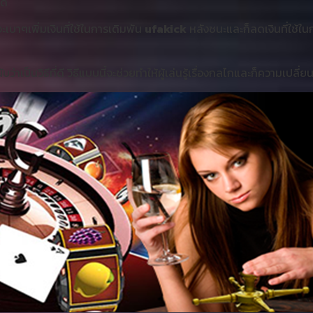
ด้
จะเบาๆเพิ่มเงินที่ใช้ในการเดิมพัน
ufakick
หลังชนะและก็ลดเงินที่ใช้ใ
บว่าเป็นวิธีที่ดี วิธีแบบนี้จะช่วยทำให้ผู้เล่นรู้เรื่องกลไกและก็ควา