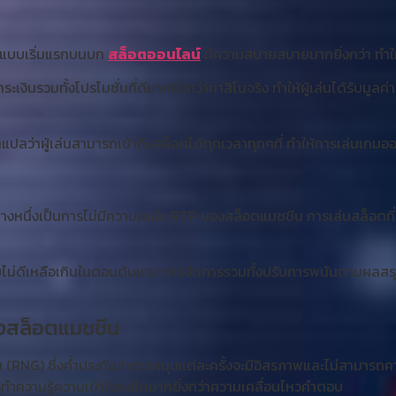
ีนแบบเริ่มแรกบนบก
สล็อตออนไลน์
มีความสบายสบายมากยิ่งกว่า ทำให้
ะเงินรวมทั้งโปรโมชั่นที่ดีมากยิ่งกว่าคาสิโนจริง ทำให้ผู้เล่นได้รับมู
ลว่าผู้เล่นสามารถเข้าถึงสล็อตได้ทุกเวลาทุกๆที่ ทำให้การเล่นเกมออน
ย่างหนึ่งเป็นการไม่มีความสนใจ RTP ของสล็อตแมชชีน การเล่นสล็อตที
ิสัยไม่ดีเหลือเกินในตอนต้นเกม การจัดการรวมทั้งปรับการพนันตามผ
งสล็อตแมชชีน
 (RNG) ซึ่งค้ำประกันว่าการหมุนแต่ละครั้งจะมีอิสรภาพและไม่สามารถคา
การทำความรู้ความเข้าใจกลไกมากยิ่งกว่าความเคลื่อนไหวคำตอบ