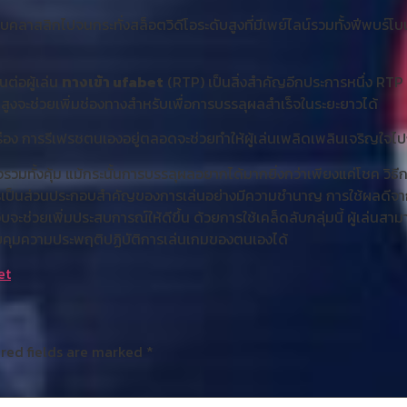
าสสิกไปจนกระทั่งสล็อตวิดีโอระดับสูงที่มีเพย์ไลน์รวมทั้งฟีพบร์โบ
ต่อผู้เล่น
ทางเข้า ufabet
(RTP) เป็นสิ่งสำคัญอีกประการหนึ่ง RTP 
TP สูงจะช่วยเพิ่มช่องทางสำหรับเพื่อการบรรลุผลสำเร็จในระยะยาวได้
่อง การรีเฟรชตนเองอยู่ตลอดจะช่วยทำให้ผู้เล่นเพลิดเพลินเจริญใจไ
วมทั้งคุ้ม แม้กระนั้นการบรรลุผลอยากได้มากยิ่งกว่าเพียงแค่โชค วิ
วรเป็นส่วนประกอบสำคัญของการเล่นอย่างมีความชำนาญ การใช้ผลดีจาก
่วยเพิ่มประสบการณ์ให้ดีขึ้น ด้วยการใช้เคล็ดลับกลุ่มนี้ ผู้เล่นสามา
ควบคุมความประพฤติปฏิบัติการเล่นเกมของตนเองได้
et
red fields are marked
*