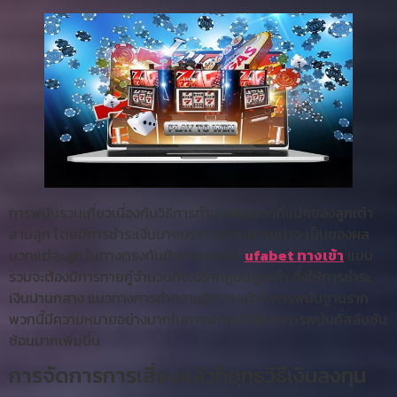
การพนันรวมเกี่ยวเนื่องกับวิธีการทำนายผลบวกที่แน่ๆของลูกเต๋า
สามลูก โดยมีการชำระเงินนาๆประการตามความน่าจะเป็นของผล
บวกแต่ละลูก ในทางตรงกันข้าม การพนัน
ufabet ทางเข้า
แบบ
รวมจะต้องมีการทายคู่จำนวนที่จะปรากฏบนลูกเต๋า ซึ่งให้การชำระ
เงินปานกลาง แนวทางการทำความรู้ความเข้าใจการพนันฐานราก
พวกนี้มีความหมายอย่างมากในการพัฒนาวิธีการการพนันที่สลับซับ
ซ้อนมากเพิ่มขึ้น
การจัดการการเสี่ยงแล้วก็ยุทธวิธีเงินลงทุน