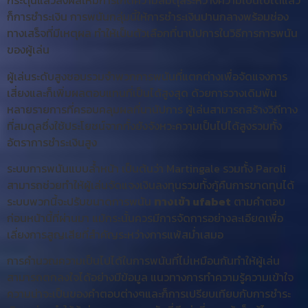
กระตุ้นแล้วส่งผลให้มีการเกิดความสมดุลระหว่างความเป็นไปได้แล้ว
ก็การชำระเงิน การพนันกลุ่มนี้ให้การชำระเงินปานกลางพร้อมช่อง
ทางเสร็จที่มีเหตุผล ทำให้เป็นตัวเลือกที่นานัปการในวิธีการการพนัน
ของผู้เล่น
ผู้เล่นระดับสูงชอบรวมจำพวกการพนันที่แตกต่างเพื่อจัดแจงการ
เสี่ยงและก็เพิ่มผลตอบแทนที่เป็นได้สูงสุด ด้วยการวางเดิมพัน
หลายรายการที่ครอบคลุมผลที่นานัปการ ผู้เล่นสามารถสร้างวิถีทาง
ที่สมดุลซึ่งใช้ประโยชน์จากทั้งยังจังหวะความเป็นไปได้สูงรวมทั้ง
อัตราการชำระเงินสูง
ระบบการพนันแบบล้ำหน้า เป็นต้นว่า Martingale รวมทั้ง Paroli
สามารถช่วยทำให้ผู้เล่นจัดแจงเงินลงทุนรวมทั้งกู้คืนการขาดทุนได้
ระบบพวกนี้จะปรับขนาดการพนัน
ทางเข้า ufabet
ตามคำตอบ
ก่อนหน้านี้ที่ผ่านมา แม้กระนั้นควรมีการจัดการอย่างละเอียดเพื่อ
เลี่ยงการสูญเสียที่สำคัญระหว่างการแพ้สม่ำเสมอ
การคำนวณความเป็นไปได้ในการพนันที่ไม่เหมือนกันทำให้ผู้เล่น
สามารถตกลงใจได้อย่างมีข้อมูล แนวทางการทำความรู้ความเข้าใจ
ความน่าจะเป็นของคำตอบต่างๆและก็การเปรียบเทียบกับการชำระ