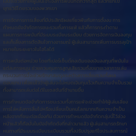
เงินจะช่วยทำให้ผู้เล่นเจาะจงการพนันที่ดีกว่าที่สุด แล้วก็แก้ไข
ยุทธวิธีโดยรวมของพวกเขา
การจัดการการเสี่ยงที่มีประสิทธิผลเกี่ยวพันกับการตั้งงบ การ
กำหนดข้อจำกัดการชนะรวมทั้งการแพ้ แล้วก็การกระทำตาม
แผนการการพนันที่มีระบบระเบียบระเบียบ ด้วยการจัดการเงินลงทุน
และก็เลี่ยงการตัดสินใจทางอารมณ์ ผู้เล่นสามารถเพิ่มการบรรลุเป้า
หมายในระยะยาวในไฮโลได้
การพนันต่อหน่วย โดยที่เปอร์เซ็นต์คงเดิมของเงินลงทุนที่พนันใน
แต่ละการหมุน ช่วยควบคุมการสูญเสียรวมทั้งขยายเวลาการเล่น
กระบวนการนี้จะช่วยรักษาสมดุลระหว่างการเสี่ยงรวมทั้งผล
ตอบแทน เพื่อแน่ใจว่าผู้เล่นจะไม่หมดเงินทุนเร็วเกินความจำเป็นรวม
ทั้งสามารถเล่นต่อได้ในเซสชันที่ช้านานขึ้น
การกำหนดข้อจำกัดการชนะรวมทั้งการแพ้จะช่วยทำให้ผู้เล่นเลี่ยง
การไล่หลังการสิ้นไปหรือเปลี่ยนเป็นคนโลภมากเกินความจำเป็น
หลังจากที่ชนะต่อเนื่องกัน ด้วยการกำหนดข้อจำกัดกลุ่มนี้ไว้ล่วง
หน้าแล้วก็ถือมั่นในข้อจำกัดดังที่กล่าวมาแล้ว ผู้เล่นสามารถรักษา
หนทางที่มีระบบระเบียบระเบียบรวมทั้งปรับปรุงแก้ไขประสบการณ์