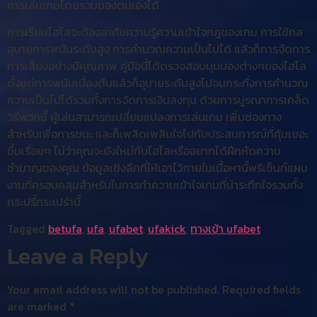
การเล่นเกมโดยรวมของตนเองได้
การเรียนไฮโลจะต้องอาศัยความรู้ความเข้าใจกฎของเกม การใช้กล
อุบายการพนันระดับสูง การคำนวณความเป็นไปได้ แล้วก็การจัดการ
การเสี่ยงอย่างมีคุณภาพ คู่มือนี้ได้ตรวจสอบมุมมองต่างๆของไฮโล
ตั้งแต่การพนันเบื้องต้นแล้วก็อุบายระดับสูงไปจนกระทั่งการคำนวณ
ความเป็นไปได้รวมทั้งการจัดการเงินลงทุน ด้วยการบูรณาการเคล็ด
วิธีพวกนี้ ผู้เล่นสามารถเปลี่ยนแปลงการเล่นเกม เพิ่มช่องทาง
สำหรับเพื่อการชนะ และก็เพลิดเพลินใจไปกับประสบการณ์ที่คุ้มเยอะ
ขึ้นเรื่อยๆ ไม่ว่าคุณจะยังใหม่กับไฮโลหรืออยากได้ฝึกหัดความ
ชำนาญของคุณ ข้อมูลเชิงลึกที่ให้เอาไว้ภายในเนื้อหานี้พรีเซ็นท์แผน
งานที่ครอบคลุมสำหรับในการทำความเข้าใจเกมที่น่าระทึกใจรวมทั้ง
กระปรี้กระเปร่านี้
Tagged
betufa
,
ufa
,
ufabet
,
ufakick
,
ทางเข้า ufabet
Leave a Reply
Your email address will not be published.
Required fields
are marked
*