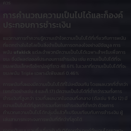
ควร
การคำนวณความเป็นไปได้และก็องค์
ประกอบการชำระเงิน
แนวทางการทำความรู้ความเข้าใจความเป็นไปได้ที่เกี่ยวกับการพนัน
ที่แตกต่างในไฮโลเป็นสิ่งจำเป็นในการตกลงใจอย่างมีข้อมูล การ
พนัน
ufakick
แต่ละจำพวกมีความเป็นไปได้เฉพาะสำหรับเพื่อการ
ชนะ ซึ่งมีผลต่อองค์ประกอบการชำระเงิน เช่น ความเป็นไปได้ที่จะ
ชนะพนันเล็กหรือใหญ่อยู่ที่ราว 48.61% ในเวลาที่ความเป็นไปได้ที่จะ
ชนะพนัน Triple เฉพาะมีเพียงแค่ 0.46%
การพนันทั้งผองมีความเป็นไปได้ที่ไม่เหมือนกัน โดยผลบวกที่ต่ำกว่า
(ยกตัวอย่างเช่น 4 และก็ 17) มีความเป็นไปได้ที่ต่ำกว่ารวมทั้งการ
ชำระเงินที่สูงกว่า รวมทั้งผลบวกในตอนกึ่งกลาง (ดังเช่น 9 ถึง 12) มี
ความเป็นไปได้ที่สูงกว่ารวมทั้งการชำระเงินที่ต่ำกว่า ด้วยการ
คำนวณความเป็นไปได้กลุ่มนี้แล้วก็เปรียบเทียบกับการชำระเงิน ผู้
เล่นสามารถเจาะจงการพนันที่ดีกว่าที่สุดได้
การพนันแบบรวมซึ่งเกี่ยวพันกับวิธีการทำนายคู่จำนวนโดยเฉพาะ