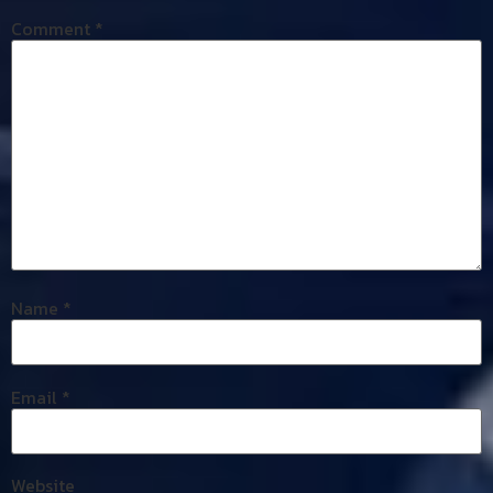
Comment
*
Name
*
Email
*
Website