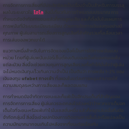
การจัดการการเสี่ยงที่มีประสิทธิผลเป็นเรื่องจำเป็นสำหรับการบรรลุ
ผลในระยะยาวใน
ไฮโล
สิ่งนี้เกี่ยวกับการกำหนดงบประมาณ การ
กำหนดข้อจำกัดการชนะแล้วก็การสูญเสีย และก็ตั้งมั่นในแผนการ
การพนันที่มีระบบระเบียบระเบียบ ด้วยการจัดการเงินลงทุนอย่างมี
คุณภาพ ผู้เล่นสามารถเลี่ยงการสูญเสียที่สำคัญรวมทั้งเลื่อนเวลา
การเล่นของพวกเขาได้
แนวทางหนึ่งสำหรับในการจัดแจงแบ๊งค์เป็นการใช้การพนันแบบ
หน่วย โดยที่ผู้เล่นพนันเปอร์เซ็นต์คงเดิมของแบ๊งค์ของตนเองใน
แต่ละม้วน สิ่งนี้จะช่วยควบคุมการสูญเสียรวมทั้งทำให้มั่นใจว่าผู้เล่น
จะไม่หมดเงินทุนเร็วเกินความจำเป็น เป็นต้นว่า การพนัน 1-2% ของ
เงินลงทุน
ufabet ทางเข้า
ทั้งผองในแต่ละการหมุนสามารถให้
ความสมดุลระหว่างการเสี่ยงและก็ผลตอบแทน
การกำหนดข้อจำกัดการชนะและก็แพ้เป็นอีกประเด็นที่สำคัญของ
การจัดการการเสี่ยง ผู้เล่นควรจะตกลงใจล่วงหน้าว่าพวกเขาเต็มอก
เต็มใจที่จะชนะหรือแพ้เท่าไรในเซสชั่นหนึ่ง แล้วก็หยุดเล่นเมื่อถึงข้อ
จำกัดกลุ่มนี้ สิ่งนี้จะช่วยปกป้องการติดตามการสิ้นไปหรือแปลงเป็น
ความมักมากมากจนเกินไปหลังจากที่ชนะต่อเนื่องกัน