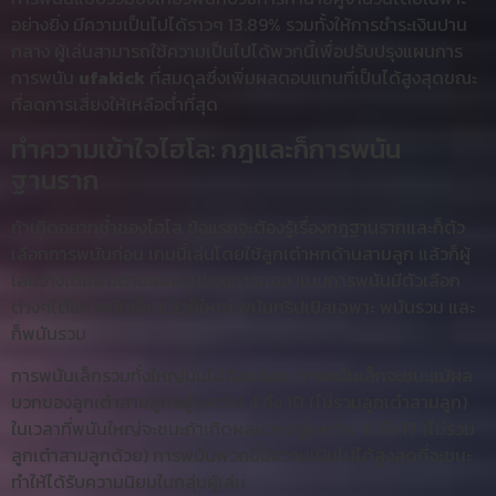
อย่างยิ่ง มีความเป็นไปได้ราวๆ 13.89% รวมทั้งให้การชำระเงินปาน
กลาง ผู้เล่นสามารถใช้ความเป็นไปได้พวกนี้เพื่อปรับปรุงแผนการ
การพนัน
ufakick
ที่สมดุลซึ่งเพิ่มผลตอบแทนที่เป็นได้สูงสุดขณะ
ที่ลดการเสี่ยงให้เหลือต่ำที่สุด
ทำความเข้าใจไฮโล: กฎและก็การพนัน
ฐานราก
ถ้าเกิดอยากช่ำชองไฮโล ข้อแรกจะต้องรู้เรื่องกฎฐานรากและก็ตัว
เลือกการพนันก่อน เกมนี้เล่นโดยใช้ลูกเต๋าหกด้านสามลูก แล้วก็ผู้
เล่นวางเดิมพันตามผลสรุปของการทอย แบบการพนันมีตัวเลือก
ต่างๆได้แก่ พนันเล็กแล้วก็ใหญ่ พนันทริปเปิลเฉพาะ พนันรวม และ
ก็พนันรวม
การพนันเล็กรวมทั้งใหญ่นั้นไม่อ้อมค้อม: การพนันเล็กจะชนะแม้ผล
บวกของลูกเต๋าสามลูกอยู่ระหว่าง 4 ถึง 10 (ไม่รวมลูกเต๋าสามลูก)
ในเวลาที่พนันใหญ่จะชนะถ้าเกิดผลบวกอยู่ระหว่าง 11 ถึง 17 (ไม่รวม
ลูกเต๋าสามลูกด้วย) การพนันพวกนี้มีความเป็นไปได้สูงสุดที่จะชนะ
ทำให้ได้รับความนิยมในกลุ่มผู้เล่น