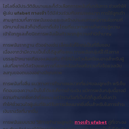
ไฮโลซึ่งมีประวัติอันนานและก็ตัวเลือกการพนันที่นานัปการ ช่วยทำให้
ผู้เล่น
ufabet ทางเข้า
ได้มีส่วนร่วมกับเกมเยอะมาก การใช้ลูกเต๋า
สามลูกรวมทั้งการพนันเยอะแยะจะสร้างประสบการณ์การเล่นเกมที่
เบิกบานใจแล้วก็น่าตื่นตาตื่นใจ โดยที่แนวทางการทำความรู้ความ
เข้าใจกฎและก็ชนิดการพนันเป็นก้าวแรกสู่ความชำนิชำนาญ
การพนันรากฐาน ตัวอย่างเช่น เล็กแล้วก็ใหญ่เป็นที่ชื่นชอบ
เนื่องจากว่ามีความเป็นไปได้สูงที่จะชนะ การพนันกลุ่มนี้ได้โอกาส
บรรลุเป้าหมายเกือบจะเสมอกัน ทำให้เป็นตัวเลือกป้อมอาจสำหรับผู้
เล่นที่อยากได้สร้างแผนการที่สอดคล้องต้องกันรวมทั้งจัดแจงเงิน
ลงทุนของตนเองอย่างมีคุณภาพ
การพนันทั้งสิ้น แนวทางการทำนายผลบวกที่แน่ๆของลูกเต๋า พรีเซ็น
ท์ตอนของความเป็นไปได้และก็การชำระเงิน แม้การพนันกลุ่มนี้อาจมี
ความท้ามากยิ่งกว่าที่จะชนะ แต่ว่ารางวัลที่เป็นได้ก็สูงขึ้นยิ่งกว่า
ทำให้ยั่วยวนใจผู้เล่นที่ยินดีรับการเสี่ยงมากยิ่งขึ้นสำหรับในการชำระ
เงินรางวัลที่มากขึ้น
การพนันแบบรวม วิธีการทำนายลูกเต๋า
ทางเข้า ufabet
คู่ที่เจาะจง