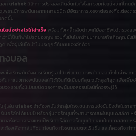
องนอก
ufabet
มีลีกการประลองเกิดขึ้นทั่วทั้งโลก รวมทั้งแน่ๆว่าที่ไห
เพราะมีการพนันหลากหลายชนิด มีอัตราการเจรจาต่อรองที่จะต้องตรวจตรา
กิดขึ้น
ลน์อย่างไรให้สำเร็จ
พร้อมทั้งเคล็ดลับต่างๆที่มืออาชีพได้ตรวจ
เพราะว่านี่เป็นกีฬาโปรดของคุณ รวมทั้งมันโชคร้ายมากมายถ้าเกิดคุณยั
ด เพื่อผู้เล่นได้นำไปประยุกต์กับตนเองอีกด้วย
แทงบอล
ึงพอใจเริ่มพนันจึงควรเรียนรู้เอาไว้ เพื่อแนวทางพนันบอลเต็งในจำพวกต
หาแนวทางพนันบอลให้ได้เงินที่ดีเยี่ยมที่สุด ถนัดสูงที่สุด เพื่อเพิ่มช่
วง รวมทั้งนี่เป็นชนิดของการพนันบอลออนไลน์ที่ควรจะรู้ไว้
ผู้เล่น
ufabet
จำต้องพนันว่ากลุ่มใดจะชนะการแข่งขันชิงชัยในรายการ
เมียร์ลีกได้แชมป์ หรือกลุ่มดอร์ทมุนที่จะสามารถชนะในบุนเดสลีกา ห
ชสเตอร์ครอบครองแชมป์พรีเมียร์ลีก ดอร์ทมุนเป็นแชมป์บุนเดสลีกา หรื
งเลือกกลุ่มที่ชนะก่อนที่จะทัวร์นาเมนต์จะเริ่มขึ้น และก็ควรที่จะทำกา