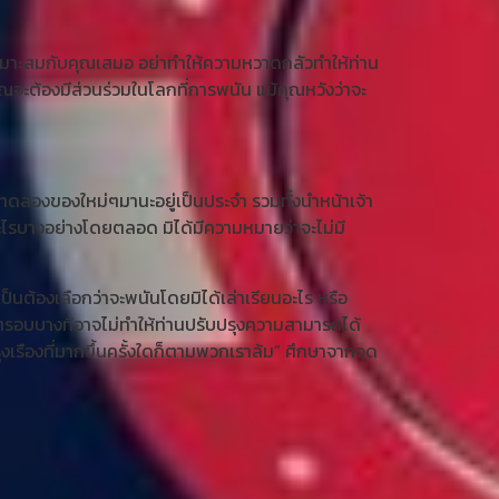
เหมาะสมกับคุณเสมอ อย่าทำให้ความหวาดกลัวทำให้ท่าน
จะต้องมีส่วนร่วมในโลกที่การพนัน แม้คุณหวังว่าจะ
ะทดลองของใหม่ๆมานะอยู่เป็นประจำ รวมทั้งนำหน้าเจ้า
ะไรบางอย่างโดยตลอด มิได้มีความหมายว่าจะไม่มี
นต้องเลือกว่าจะพนันโดยมิได้เล่าเรียนอะไร หรือ
ายๆรอบบางทีอาจไม่ทำให้ท่านปรับปรุงความสามารถได้
ุ่งเรืองที่มากขึ้นครั้งใดก็ตามพวกเราล้ม” ศึกษาจากจุด