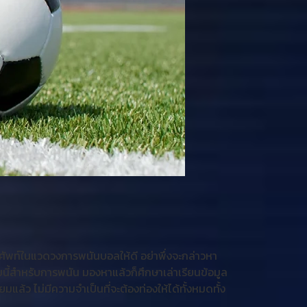
วกับศัพท์ในแวดวงการพนันบอลให้ดี อย่าพึ่งจะกล่าวหา
มนี้สำหรับการพนัน มองหาแล้วก็ศึกษาเล่าเรียนข้อมูล
ยมแล้ว ไม่มีความจำเป็นที่จะต้องท่องให้ได้ทั้งหมดทั้ง