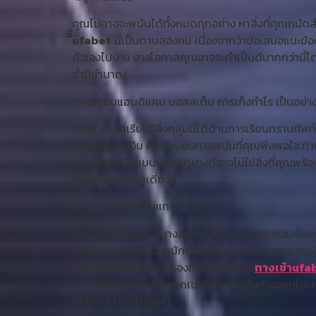
คุณไม่อาจจะพนันได้ทั้งหมดทุกอย่าง หาสิ่งที่คุณถนัดส
ีีีufabet
นี่เป็นดาบสองคม เนื่องจากว่าข้อเสนอแนะข้
ตัวเองไปบ้าง บางโอกาสคุณอาจจะทำเป็นดีมากกว่านี้โด
ชำนิชำนาญ
5. เอเชียนแฮนดิแคป บอลสเต็ป การเก็งกำไร เป็นอย่า
คุณสามารถเรียนรู้สิ่งกลุ่มนี้ได้ด้านการเรียนทราบศัพท์
ยาวด้านการเงิน ค้นหาระบบการพนันที่คุณพึงพอใจ ถ้าเ
คราวการพนันแบบบอลชุดบางทีอาจไม่ใช่สิ่งที่คุณพร้อมจ
การพนันกล้วยๆเดี๋ยวนี้
6. มองหาเจ้ามือรับแทงหลายคน
เพียงแต่ด้วยเหตุว่าบางอย่างที่สวยสดงดงามรวมทั้งระ
เสี่ยงดวงคนไม่ใช่น้อยมักบอกว่า ตนเองไม่สมควรวางเดิ
ธุรกิจและก็ให้อัตราต่อรองที่ไม่เหมือนกัน
ทางเข้าufa
คราวนักวิเคราะห์ของพวกเขาก็คำนวณสิ่งต่างออกไปบางส
เก็งกำไร (Arbitrage)