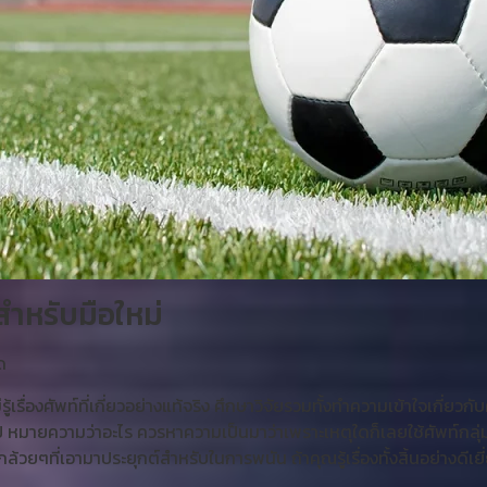
สำหรับมือใหม่
ด
้เรื่องศัพท์ที่เกี่ยวอย่างแท้จริง ศึกษาวิจัยรวมทั้งทำความเข้าใจเกี่ย
็ป หมายความว่าอะไร ควรหาความเป็นมาว่าเพราะเหตุใดก็เลยใช้ศัพท์กลุ่
้วยๆที่เอามาประยุกต์สำหรับในการพนัน ถ้าคุณรู้เรื่องทั้งสิ้นอย่างดีเยี่