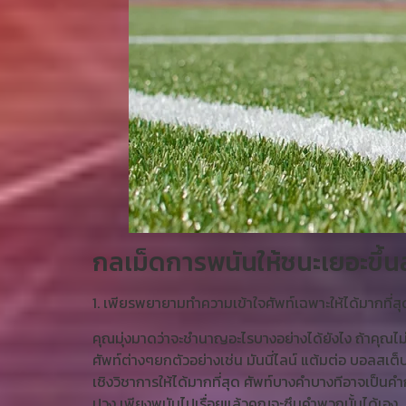
กลเม็ดการพนันให้ชนะเยอะขึ้น
1. เพียรพยายามทำความเข้าใจศัพท์เฉพาะให้ได้มากที่สุ
คุณมุ่งมาดว่าจะชำนาญอะไรบางอย่างได้ยังไง ถ้าคุณไม่รู
ศัพท์ต่างๆยกตัวอย่างเช่น มันนี่ไลน์ แต้มต่อ บอลสเต
เชิงวิชาการให้ได้มากที่สุด ศัพท์บางคำบางทีอาจเป็นคำกล
ปวง เพียงพนันไปเรื่อยแล้วคุณจะซึมคำพวกนั้นได้เอง