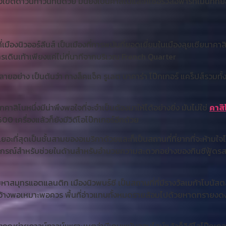
องเขตดาวน์ทาวน์ที่นี้ด้วย มันยังเป็นคาสิโนและก็เซอร์วิสอพาร์ทเม้นท์ที่
ี่เมืองนิวออร์ลีนส์ เป็นเมืองที่การพนันที่ยอดเยี่ยมในเมืองลุยเซียนาค
เดินเท้าเพียงแค่ไม่กี่นาทีจากบริเวณ French Quarter
นหลายอย่าง เป็นต้นว่า กางล็คแจ็ค รูเลต บาคาร่า โป๊กเกอร์ แคร็ปส์รวม
สิโนหนึ่งมีน่าพึงพอใจที่จะจำเป็นต้องมาให้ได้อย่างยิ่ง มันไม่ใช่
คาสิ
00 เครื่องแล้วก็ยังมีวิดีโอโป๊กเกอร์อีกด้วย
งเดิมเยอะที่สุดเป็นชั้นสามของอเมริกาด้วยและก็เป็นสถานที่ที่ยากที่จะห้า
กรณ์สำหรับช่วยในด้านสำหรับอำนวยความสะดวกอย่างของกินซีฟู้ดรสเ
งมหาสมุทรแอตแลนติก เมืองนิวพบร์ซี เป็นสถานที่ที่มีรางวัลเมก้าโบนัสต
ใกว้างพอเหมาะพอควร พื้นที่อ่าวแทบทั้งหมดรายล้อมไปด้วยหาดทรายงดงา