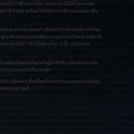
ที่มีคาสิโนมากที่สุด แม้กระนั้นไม่ใช่ทั้งผองของ
็สมาร์ทโฟนรวมทั้งมิได้ทำให้ความชื่นชอบของคาสิโน
้าไปแล้วยากที่จะออกมา เนื่องจากว่ามีการบริการที่ครบ
 ผู้คนจำนวนมากพอเพียงจะทายใจออกได้แล้วว่ามีคาสิ
มืองที่มีคาสิโนที่เยี่ยมที่สุด 5 ชั้น มีอะไรบ้าง
ไกลถึงเมืองอินเดียน่าที่อยู่ใกล้ๆกัน เมืองชิคาโกเป็น
เข้ามาเล่นเกมพนันที่เขาพอใจ
ึง 1500 เครื่องแล้วก็เครื่องอำนวยความสะดวกสำหรับใน
ดใหญ่อยู่ชายน้ำ