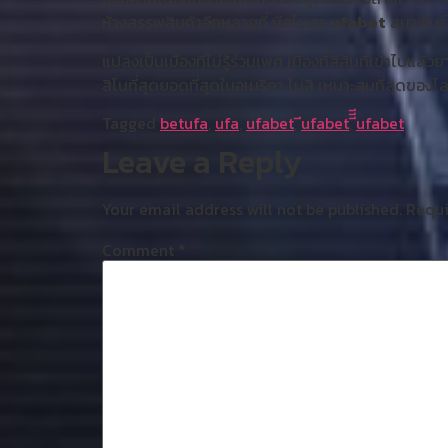
ห้างสรรพสินค้าอีกหลายที่ มีสโมสร
ufabet
สมาพันธ์ก
แปลงเป็นเมืองที่ไม่รู้ร่วมเพศ เมืองที่สีสันที่เข้าไป
สิโนที่สุดยอดที่สุดในอเมริกา ไม่สิ เหมาะสมที่สุดของ
Tagged
betufa
,
ufa
,
ufabet
,
ีufabet
,
ีีีufabet
Leave a Reply
Your email address will not be published.
Requi
Comment
*