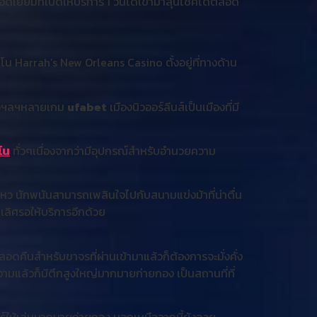
ยอดเยี่ยมที่เปิดให้บริการ 1 วันได้เข้ามาลุ้นโชคได้ตลอด
าสิโน Harrah’s New Orleans Casino ตั้งอยู่ที่ทางด้าน
ทั้งฯลฯหลายเกม
ufabet
เมืองนิวออร์ลีนส์เป็นเมืองที่มี
โน
ทั่วๆเนื่องจากว่ามีอุปกรณ์สำหรับอำนวยความ
มใจไหว นักพนันสามารถเพลินใจไปกับสนามแข่งม้าที่น่าตื่น
ลิศรอให้บริการอีกด้วย
ลอดคืนสำหรับขาจรที่ผ่านเข้ามาแล้วก็ต้องการจะมั่งคั่ง
มแล้วก็มีตึกสูงใหญ่มากมายก่ายกอง เป็นสถานที่ที่