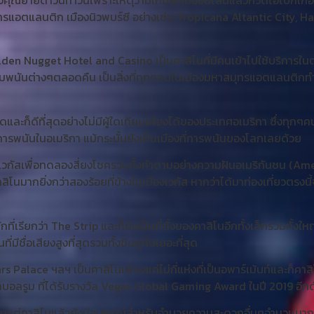
คุณย่ายดาวน์ทาวน์เพราะเหตุว่ามีเกมพนันออนไลน์แล้วก็วิดีโอโป๊กเก
ทรแอตแลนติก เมืองนิวพบร์ซี อย่างเช่น Tropicana Altantic City, 
 Golden Nugget Hotel and Casino เป็นคาสิโนที่มีคนเข้าไปใช้บริการ
เกมพนันต่างๆตลอดคืน เป็นสิ่งที่ทุกๆคนในเมืองมหาสมุทรแอตแลนติกท
ที่สุดและก็ดีที่สุดอย่างไม่มีผู้ใดเทียบเคียงได้ของประเทศอเมริกา ซึ่งทุก
ื่อการพนันในอเมริกา แม้กระนั้นยังเป็นเมืองที่การพนันของโลกเลยด้วย
เวกัสเพื่อทดลองสี่ยงโชครวมทั้งทำตามอย่างความฝันอเมริกันชน (Americ
งคาสิโนมากยิ่งกว่าสองร้อยที่ข้างในเมืองเวกัส หากว่าได้มาท่องเที่ยวตรงน
่เรียกว่า The Strip และก็ยังเป็นที่ตั้งของคาสิโนอีกทั้งเล็กรวมทั้งใ
่มีชื่อเสียงสูงที่สุดรวมทั้งชินหูกันเยอะที่สุด
Palace ฯลฯ เป็นคาสิโนเพียงแค่ไม่กี่แห่งที่เป็นอพาร์เม้นท์และก็คาสิ
ากบอลรูม ที่ได้รับรางวัล Vegas Global Gaming Award ในปี 2019 อีก
 เว้นแต่คาสิโนแล้วยังมีอุปกรณ์สำหรับอำนวยความสะดวกอื่นๆจำนวนมาก ต