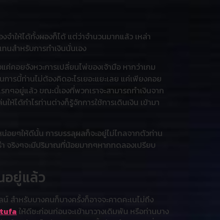
งจำให้ได้ทั้งผองก็ได้ แต่ว่าจำนวนมากแล้ว เหล่า
ยแทนสำหรับการทำเงินนั่นเอง
งแค่คอยจังหวะการเปลี่ยนไพ่ของเจ้ามือ หากว่าเกม
นการนี้ท่านไม่ต้องคิดอะไรเยอะแยะเลย แค่เพียงคอย
ีแรกๆอยู่แล้ว ขณะนี้เองที่พวกเราจะสามารถทำเงินจาก
ให้ได้กำไรท่านต่างก็รู้จักการใช้การเดินเงิน เข้ามา
หน่อยๆให้ดีนั้น การบรรลุผลก็จะอยู่ไม่ไกลจากตัวท่าน
บาคาร่า จริงๆจะมีปริมาณที่น้อยมากๆหากทดลองเปรียบ
อยู่แล้ว
ลน์ สำหรับบางคนก็บางครั้งก็อาจจะคาดคะเนไม่ถึง
tufa
ให้ดีซะก่อนก่อนจะเข้ามาวางเดิมพัน หรือท่านบาง