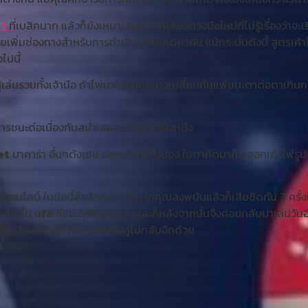
่า
ที่เบสิคมาก แล้วก็ยังเหมาะสมกับนักเสี่ยงดวงมือใหม่ที่ไม่รู้เรื่องว่าจะ
จะช่วยเพิ่มช่องทางสำหรับการทำเงินได้เช่นเดียวกัน แม้กระนั้นดังนี้ สู
ไปนี้
้เล่นรวมทั้งเจ้ามือ ถ้าไพ่มาในแบบอย่างเปลี่ยนกันแพ้ชนะตาต่อตาเกินกว่
ชนะต่อเนื่องกันสม่ำเสมอของฝั่งใดฝั่งหนึ่ง
et
บาคาร่า อื่นๆดังเช่น ออกเค้าไพ่ปิงปอง ในตาถัดมาก็จะออกเค้าไพ่รู
าร่าออนไลน์ ในข้อนี้สำคัญมาก ถ้าหากคุณลงพนันแล้วก็เสียชิดกัน 3 ครั้งใ
เกิดขึ้น
ufa
ชี้แนะให้พักไปก่อนและก็หลังจากนั้นจึงค่อยกลับมาเล่นวันอ
ก็จะมีผลให้คุณเสียยาวจนถึงกู่ไม่กลับอีกด้วย