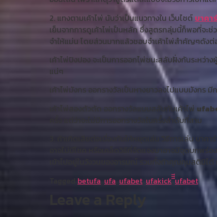
2. แทงตามเค้าไพ่ นับว่าเป็นแนวทางใน เว็บไซต์
บาคาร
เย็นจากการดูเค้าไพ่เป็นหลัก ซึ่งสูตรกลุ่มนี้ก็พอที่
จำให้แม่น โดยส่วนมากแล้วชอบจำเค้าไพ่สำคัญๆดังต่อ
เค้าไพ่ปิงปอง จะเป็นการออกไพ่ชนะสลับฝั่งกันระหว่างผู
แน่ๆ
เค้าไพ่มังกร ออกรางวัลเป็นหางยาวลงไปแบบมังกร มีการ
เค้าไพ่สองตัวตัด ออกรางวัลแบบสลับกับเค้าไพ่
ufab
ครั้ง แต่ว่าจะไม่มีการออกรางวัลในครั้งลำดับที่สาม
3. ถ้าเกิดเสียต่อเนื่องกันให้หยุดเล่น วิธีการเล่น บาค
อาจไม่มีโชค หรือเคล็ดวิธีที่จัดแจงมาอาจมีจุดบกพร่อง
เข้าไปอยู่ในวังวนของอารมณ์ รวมทั้งถ้าคุณคุมสติมิได้ 
Tagged
betufa
,
ufa
,
ufabet
,
ufakick
,
ีีีufabet
Leave a Reply