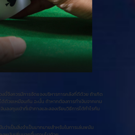
ปวงนี้จึงควรมีการจัดแจงบริหารการคลังที่ดีด้วย ถ้าเกิด
ั่งได้ด้วยเหมือนกัน ฉะนั้น ถ้าหากต้องการทำเงินจากเกม
ินลงทุนเข้าที่เข้าทางและลองเรียนวิธีการได้กำไรกัน
รียนนับว่าเป็นสิ่งจำเป็นมากมายสำหรับในการเล่นพนัน
ลาลงพนันเพิ่มมากขึ้นตามไปด้วย