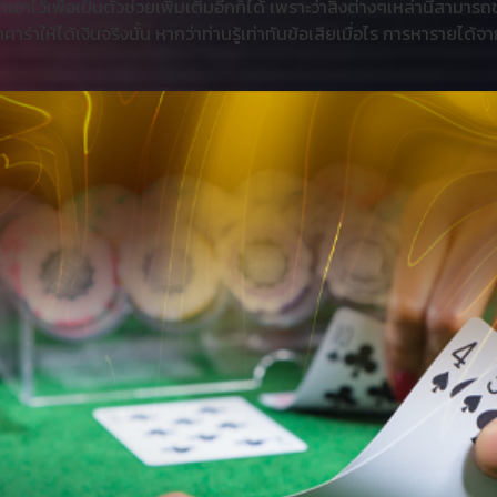
่าเอาไว้เพื่อเป็นตัวช่วยเพิ่มเติมอีกก็ได้ เพราะว่าสิ่งต่างๆเหล่านี้สาม
าคาร่าให้ได้เงินจริงนั้น หากว่าท่านรู้เท่าทันข้อเสียเมื่อไร การหาราย