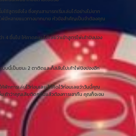
เริ่มใช้สูตรยังไง ซึ่งคุณสามารถเริ่มเล่นได้อย่างไม่ยาก
ตรเค้าไพ่มีหลายแนวทางมากมาย หัวข้อสำคัญเป็นจำต้องคุณ
า 4 ขึ้นไป ให้คาดคะเนได้เลยว่าเข้าสูตรไพ่เค้าปิงปอง
ปแบบนี้เป็นชนะ 2 ตาติดและก็สลับไปเค้าไพ่ปิงปองอีก
ห้พักการเล่นไว้ก่อนเลย ให้คิดไว้ก่อนเลยว่าวันนี้คุณ
ื่น ถ้าว่าคุณเสียติดๆกันแล้วต้องการเอาคืน คุณก็จะจม