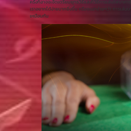
ครั้งก็อาจจะจัดเตรียมยุทธวิธีและก็วิธีการเล่นไพ่บาคาร
เราอยากได้ง่ายมากยิ่งขึ้น หรือจะเอาง่ายๆว่า การเล่นบ
เหมือนกัน