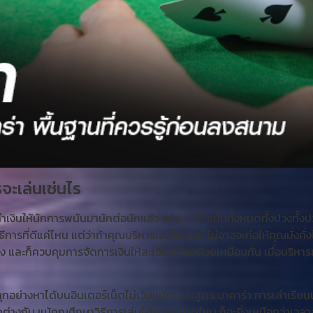
จะเล่นเช่นไร
ยทำเงินให้นักการพนันมานักต่อนักแล้ว
ufa
แม้กระนั้นทั้งหมดทั้งปวงทั้ง
ีการที่ดีแค่ไหน แต่ว่าถ้าคุณบริหารเงินไม่เป็นก็ไม่อาจจะก่อให้คุณมั่งค
 และก็ควบคุมการจัดการเงินให้ละเอียดด้วยด้วยเหมือนกัน เมื่อบริหารเง
ดีว่าทุกอย่างหาได้บนอินเตอร์เน็ตไม่เว้นแม้กระทั้งสูตร บาคาร่า การเล่าเ
ตกต่างกัน แม้คุณศึกษาวิธีการเล่นได้มากขนาดไหน ก็จะยิ่งเหนือกว่าเว