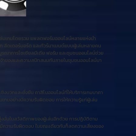
การเล่นเกมโดยรวม แพลตฟอร์มออนไลน์หลายแห่งนำ
แชท ลีดเดอร์บอร์ด และทัวร์นาเมนต์แบบผู้เล่นหลายคน
รบูรณาการโซเชียลมีเดีย ฟอรัม และชุมชนออนไลน์ช่วย
ารเป็นเจ้าของและความสนิทสนมกันภายในชุมชนออนไลน์บา
ิงบวกและยั่งยืน คาสิโนออนไลน์ที่ให้บริการเกมบาคา
นเกมอย่างมีความรับผิดชอบ การให้ความรู้แก่ผู้เล่น
มั่นในสวัสดิภาพของผู้เล่นอีกด้วย การปฏิบัติตาม
่างมีความรับผิดชอบ ในขณะเดียวกันก็ลดความเสี่ยงของ