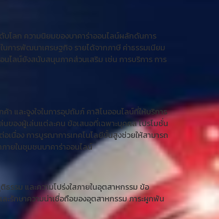
ดับโลก ความนิยมของบาคาร่าออนไลน์ผลักดันการ
สในการพัฒนาเศรษฐกิจ รายได้จากภาษี ค่าธรรมเนียม
อนไลน์ยังสนับสนุนภาคส่วนเสริม เช่น การบริการ การ
 และจูงใจในการอุปถัมภ์ คาสิโนออนไลน์ที่ให้บริการ
ของผู้เล่นแต่ละคน ข้อเสนอที่เฉพาะบุคคล โปรโมชั่น
งต่อเนื่อง การบูรณาการเทคโนโลยีขั้นสูงช่วยให้สามารถ
กค้าภายในชุมชนบาคาร่าออนไลน์
ุติธรรม และความโปร่งใสภายในอุตสาหกรรม ข้อ
ละรักษาความน่าเชื่อถือของอุตสาหกรรม ภาระผูกพัน