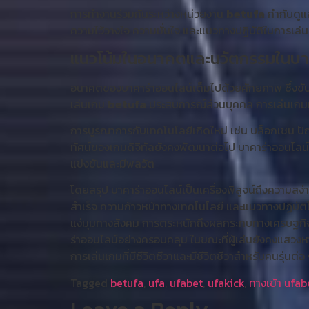
การทำงานร่วมกันระหว่างหน่วยงาน
betufa
กำกับดูแ
ความไว้วางใจ ความมั่นใจ และแนวทางปฏิบัติในการเล
แนวโน้มในอนาคตและนวัตกรรมในบา
อนาคตของบาคาร่าออนไลน์เต็มไปด้วยศักยภาพ ซึ่งขับ
เล่นเกม
betufa
ประสบการณ์ส่วนบุคคล การเล่นเกมที่
การบูรณาการกับเทคโนโลยีเกิดใหม่ เช่น บล็อกเชน ปัญญ
ทัศน์ของเกมดิจิทัลยังคงพัฒนาต่อไป บาคาร่าออนไลน์ก็พ
แข่งขันและมีพลวัต
โดยสรุป บาคาร่าออนไลน์เป็นเครื่องพิสูจน์ถึงความสง
สำเร็จ ความก้าวหน้าทางเทคโนโลยี และแนวทางปฏิบัต
แง่มุมทางสังคม การตระหนักถึงผลกระทบทางเศรษฐกิ
ร่าออนไลน์อย่างครอบคลุม ในขณะที่ผู้เล่นยังคงแสวงห
การเล่นเกมที่มีชีวิตชีวาและมีชีวิตชีวาสำหรับคนรุ่นต่อ
Tagged
betufa
,
ufa
,
ufabet
,
ufakick
,
ทางเข้า ufab