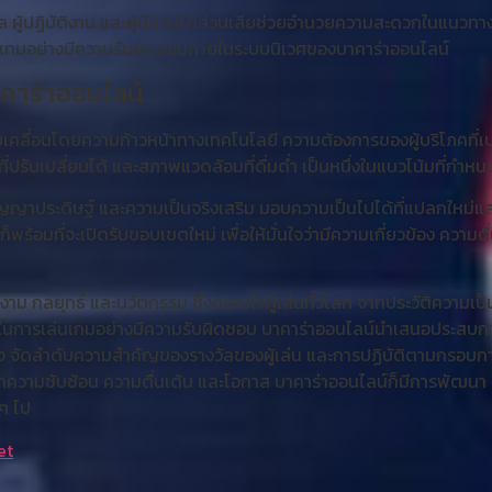
ล ผู้ปฏิบัติงาน และผู้มีส่วนได้ส่วนเสียช่วยอำนวยความสะดวกในแนวท
่นเกมอย่างมีความรับผิดชอบภายในระบบนิเวศของบาคาร่าออนไลน์
คาร่าออนไลน์
เคลื่อนโดยความก้าวหน้าทางเทคโนโลยี ความต้องการของผู้บริโภคที่เ
ปรับเปลี่ยนได้ และสภาพแวดล้อมที่ดื่มด่ำ เป็นหนึ่งในแนวโน้มที่กำห
าประดิษฐ์ และความเป็นจริงเสริม มอบความเป็นไปได้ที่แปลกใหม่และน่าต
ร้อมที่จะเปิดรับขอบเขตใหม่ เพื่อให้มั่นใจว่ามีความเกี่ยวข้อง ความต
่างาม กลยุทธ์ และนวัตกรรม ซึ่งครองใจผู้เล่นทั่วโลก จากประวัติความ
ิในการเล่นเกมอย่างมีความรับผิดชอบ บาคาร่าออนไลน์นำเสนอประสบกา
จ จัดลำดับความสำคัญของรางวัลของผู้เล่น และการปฏิบัติตามกรอบ
าความซับซ้อน ความตื่นเต้น และโอกาส บาคาร่าออนไลน์ก็มีการพัฒนา ป
 ๆ ไป
et