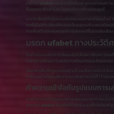
บาคาร่า
ufabet
ออนไลน์ถือเป็นจุดสุดยอดของความสง่
ชื่นชอบคาสิโนทั่วโลก ในการสำรวจที่ครอบคลุมนี้
เราเจาะลึกเข้าไปในความซับซ้อนของบาคาร่าออนไลน์ 
เทคโนโลยีที่เปลี่ยนให้กลายเป็นผลงานชิ้นเอกเสมือนจ
กันเพื่อสร้างประสบการณ์การเล่นเกมที่ไม่อาจลืมเลือน
มรดก
ufabet
ทางประวัติ
ต้นกำเนิดของบาคาร่าย้อนกลับไปในอิตาลีในศตวรรษที่ 1
คาร่ามีการพัฒนา โดยเดินทางข้ามทวีปและวัฒนธรรม โ
ตั้งแต่คาสิโนที่หรูหราของยุโรปไปจนถึงการเปิดตัวในคา
คาร่าออนไลน์ยังคงรักษามรดกอันยาวนานนี้ไว้ โดยมอบ
ทำความเข้าใจกับรูปแบบการเ
การทำความเข้าใจรูปแบบการเล่นของบาคาร่าออนไลน์ถือเป็
การดวล
ufabet
กันเพื่อให้ได้แต้มรวมที่ใกล้เคียงที่สุ