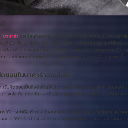
น์
ต่
บาคาร่า
ออนไลน์ก็ส่งเสริมมิติทางสังคมที่ช่วยเพิ่มประสบการณ์
บเจ้ามือจริงและผู้เข้าร่วมคนอื่นๆ ได้ในแบบเรียลไทม์ คุณสมบัติการ
รมีส่วนร่วมของชุมชนในหมู่ผู้ชื่นชอบบาคาร่าออนไลน์ นอกจากนี้ กา
ล่นเกม และเชื่อมต่อกับบุคคลที่มีใจเดียวกัน ส่งเสริมความรู้สึกของก
ผิดชอบในบาคาร่าออนไลน์
ามรับผิดชอบเป็นสิ่งสำคัญยิ่งในการสร้างประสบการณ์บาคาร่าออนไลน์เช
ก การแจ้งเตือนเซสชั่น และตัวเลือกการยกเว้นตนเองเพื่อส่งเสริมการเล่
ห้การเข้าถึงบริการสนับสนุนและการให้คำปรึกษายังเน้นย้ำถึงความมุ่ง
ดชอบทำให้มั่นใจได้ว่าผู้เล่นสามารถเพลิดเพลินกับบาคาร่าออนไลน์อย