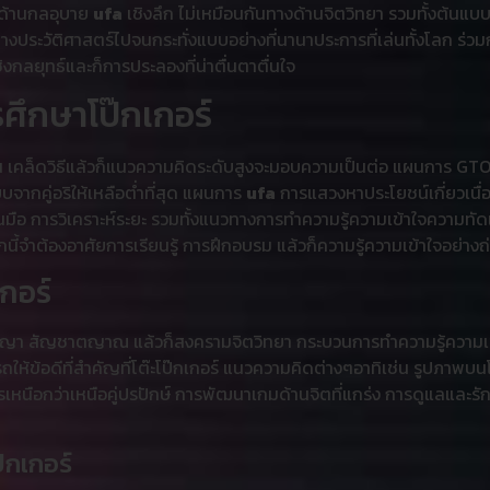
งในด้านกลอุบาย
ufa
เชิงลึก ไม่เหมือนกันทางด้านจิตวิทยา รวมทั้งต้นแบบกา
งประวัติศาสตร์ไปจนกระทั่งแบบอย่างที่นานาประการที่เล่นทั้งโลก ร่วมก
งกลยุทธ์และก็การประลองที่น่าตื่นตาตื่นใจ
ศึกษาโป๊กเกอร์
ูงขึ้น เคล็ดวิธีแล้วก็แนวความคิดระดับสูงจะมอบความเป็นต่อ แผนการ 
ากคู่อริให้เหลือต่ำที่สุด แผนการ
ufa
การแสวงหาประโยชน์เกี่ยวเนื
นมือ การวิเคราะห์ระยะ รวมทั้งแนวทางการทำความรู้ความเข้าใจความ
นี้จำต้องอาศัยการเรียนรู้ การฝึกอบรม แล้วก็ความรู้ความเข้าใจอย่างถ
กอร์
้ที่ปัญญา สัญชาตญาณ แล้วก็สงครามจิตวิทยา กระบวนการทำความรู้ความเข
้ข้อดีที่สำคัญที่โต๊ะโป๊กเกอร์ แนวความคิดต่างๆอาทิเช่น รูปภาพบนโต
หนือกว่าเหนือคู่ปรปักษ์ การพัฒนาเกมด้านจิตที่แกร่ง การดูแลและรั
๊กเกอร์