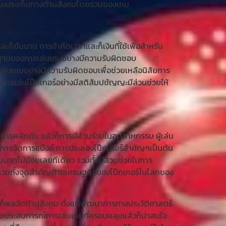
ยยกฐานะประเด็นทางด้านสังคมโดยรวมของเกม
ก็ยืนนาน การจำกัดเวลาและก็เงินที่ใช้เพื่อสำหรับ
ากฐานของการเล่นเกมอย่างมีความรับผิดชอบ
รเล่นเกมอย่างมีความรับผิดชอบเพื่อช่วยเหลือนิสัยการ
วทางการเล่นโป๊กเกอร์อย่างมีสติสัมปชัญญะมีส่วนช่วยให้
การผลักดัน แล้วก็การมีส่วนร่วมในอุตสาหกรรม ผู้เล่น
ก็การจัดการแบ๊งค์ การประลองโป๊กเกอร์สำคัญๆเป็นต้น
มากไม่น้อยเลยทีเดียว รวมทั้งมีส่วนช่วยในการ
รวมทั้งจุดสำคัญด้านเศรษฐกิจของโป๊กเกอร์ในโลกของ
ะก็พลวัตด้านสังคม ตั้งแต่พัฒนาการทางประวัติศาสตร์
ั่นประสบการณ์การเล่นเกมที่ครอบคลุมแล้วก็น่าสนใจ