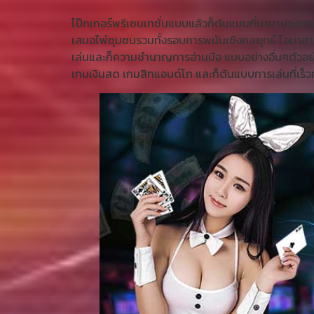
โป๊กเกอร์พรีเซนเทชั่นแบบแล้วก็ต้นแบบที่นานาประการ
เสนอไพ่ชุมชนรวมทั้งรอบการพนันเชิงกลยุทธ์ โอมาฮาเส
เล่นและก็ความชำนาญการอ่านมือ แบบอย่างอื่นๆตัวอ
เกมเงินสด เกมสิทแอนด์โก และก็ต้นแบบการเล่นที่เร็วทั