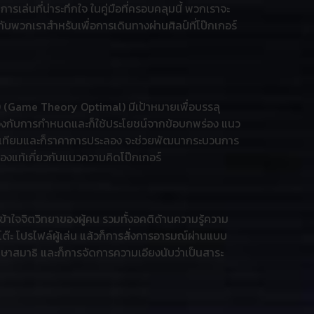
รเล่นที่น่าระทึกใจ ในคู่มือที่ครอบคลุมนี้ พวกเราจะ
ับพวกเราสำหรับเพื่อการเดินทางผ่านศิลป์ที่โป๊กเกอร์
GTO (Game Theory Optimal) มีเป้าหมายเพื่อบรรลุ
่องกับการกำหนดและก็ใช้ประโยชน์จากข้อบกพร่อง แนว
ทัดเทียมและก็ราคาการประลอง จะช่วยพัฒนากระบวนการ
่องแท้เกี่ยวกับแนวความคิดโป๊กเกอร์
้าใจจิตวิทยาของผู้คน รวมทั้งอคติด้านความรู้ความ
๊ะ โปรไฟล์ผู้เล่น แล้วก็การสั่งการอารมณ์ผ่านแบบ
กษาสมาธิ และก็การจัดการความเอียงนับว่าเป็นสาระ