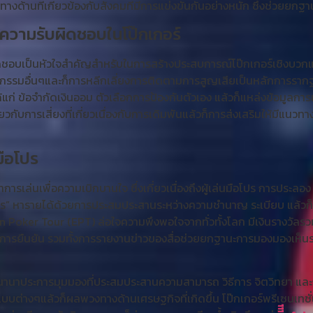
นทางด้านที่เกี่ยวข้องกับสังคมที่มีการแข่งขันกันอย่างหนัก ซึ่งช่ว
ีความรับผิดชอบในโป๊กเกอร์
ผิดชอบเป็นหัวใจสำคัญสำหรับในการสร้างประสบการณ์โป๊กเกอร์เชิงบวกและ
กิจกรรมอื่นๆและก็การหลีกเลี่ยงการติดตามการสูญเสียเป็นหลักการร
ด้แก่ ข้อจำกัดเงินออม ตัวเลือกการป้องกันตัวเอง แล้วก็แหล่งข้อมูลกา
เกี่ยวกับการเสี่ยงที่เกี่ยวเนื่องกับการเดิมพันแล้วก็การส่งเสริมให้มีแน
มือโปร
ล่นเพื่อความเบิกบานใจ ซึ่งเกี่ยวเนื่องถึงผู้เล่นมือโปร การประลอง 
“มือโปร” หารายได้ด้วยการประสมประสานระหว่างความชำนาญ ระเบียบ แล้ว
 Poker Tour (EPT) ล่อใจความพึงพอใจจากทั่วทั้งโลก มีเงินรางวัลรวม
 การยืนยัน รวมทั้งการรายงานข่าวของสื่อช่วยยกฐานะการมองมองเห็น
วก็นานาประการมุมมองที่ประสมประสานความสามารถ วิธีการ จิตวิทยา แล
แบบต่างๆแล้วก็ผลพวงทางด้านเศรษฐกิจที่เกิดขึ้น โป๊กเกอร์พรีเซนเทช