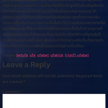
ครอบคลุมกฎ แผนการ รวมทั้งเคล็ดวิธีระดับสูงที่จำเป็นต้องสำหรับ
ในการช่ำชองเกมนี้ ถ้าเกิดคุณรู้จักกับส่วนประกอบของเกม จำ
ต้นแบบ รวมทั้งใช้ยุทธวิธีการปกป้องคุ้มครอง คุณก็สามารถเพิ่ม
ช่องทางสำหรับการบรรลุความสำเร็จได้ ไม่ว่าจะเล่นแบบสบายๆหรือ
แข่ง Mahjong ก็ให้ประสบการณ์ที่เข้มข้นแล้วก็เต็มไปด้วยอุบายที่
ประสมประสานอีกทั้งโชครวมทั้งความถนัด ด้วยวิธีการที่ถูกแล้วก็
การฝึกซ้อมอย่างสม่ำเสมอ ผู้เล่นจะเข้าจิตใจเกมเพิ่มขึ้นเรื่อยๆแล้ว
ก็บันเทิงใจไปกับความลึกล้ำของเกมได้อย่างเต็มเปี่ยม
Tagged
betufa
,
ufa
,
ufabet
,
ufakick
,
ทางเข้า ufabet
Leave a Reply
Your email address will not be published.
Required fields
are marked
*
Comment
*