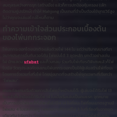
สมดุลระหว่างการรุก (สร้างมือ) แล้วก็การปกป้องคุ้มครอง (เฝ้า
ติดตามคู่ปรปักษ์) ทำให้ Mahjong เป็นเกมที่จำเป็นต้องใช้ยุทธวิธีสูง
ไม่ว่าคุณจะเล่นสไตล์ไหนก็ตาม
ทำความเข้าใจส่วนประกอบเบื้องต้น
ของไพ่นกกระจอก
ไพ่นกกระจอกโดยปกติจะเล่นด้วยไพ่ 144 ใบ แต่ว่าปริมาณบางทีอา
จนาๆประการขึ้นกับเวอร์ชัน ไพ่แบ่งได้ 3 ชุดหลัก ยกตัวอย่างเช่น
ไผ่ นักแสดง
ufabet
และก็วงกลม ร่วมกับไพ่เกียรติพิเศษแล้วก็ไพ่
โบนัส วัตถุประสงค์ของเกมไพ่นกกระจอกเป็นให้ผู้เล่นสร้างไพ่ที่ชนะ
โดยการจั่วรวมทั้งทิ้งไพ่ โดยมุ่งมาดที่จะสร้างไพ่ชุดเฉพาะที่เรียกว่า
“ไพ่ผสม”
เกมแต่ละเกมเริ่มด้วยการสับไพ่คว่ำหน้าบนโต๊ะ ผู้เล่นจะได้รับไพ่ 13
ใบ แล้วก็เจ้ามือจะได้รับไพ่ 14 ใบเมื่อเริ่มเล่นเป็นคนแรก จุดหมาย
เป็นการเปิดไพ่และก็ทิ้งไพ่เพื่อได้ไพ่ 14 ใบที่ชนะ ไพ่ที่ชนะมาตรฐานมี
ไพ่ผสม 4 ใบและก็ไพ่คู่ ไพ่ผสมบางทีอาจมีไพ่ 3 ใบที่เรียงกันจากชุด
เดียวกัน (เรียกว่า “โจว”) ไพ่สามใบเช่นกัน (“ปุง”) หรือไพ่สี่ใบเช่น