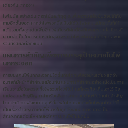
เดียวกัน (“คอง”)
ไพ่โบนัส อย่างเช่น ดอกไม้และก็ฤดู จะเพิ่มความสลับซับซ้อนให้กับ
เกมอีกชั้นยอด หากว่าไพ่พวกนี้จะมิได้ใช้ในไพ่ผสม แม้กระนั้นก็ให้
แต้มรวมทั้งจุดเด่นเพิ่มอีก ไพ่เกียรติศักดิ์ซึ่งมีไพ่ลมรวมทั้งมังกรมี
ความจำเป็นในการเล่นระดับสูง เพราะว่าไพ่
ufa
กลุ่มนี้มีชุดเฉพาะ
รวมทั้งมีผลต่อคะแนน
แผนการสำคัญเพื่อการบรรลุเป้าหมายในไพ่
นกกระจอก
การชนะเกมไพ่นกกระจอกมิได้ขึ้นกับโชคเพียงอย่างเดียว แต่ว่า
อุบายก็มีหน้าที่สำคัญเหมือนกัน แผนการที่สำคัญอย่างหนึ่งเป็นการ
เรียนว่าเมื่อใดควรจะทิ้งไพ่รวมทั้งไพ่ใบไหนที่ควรที่จะเก็บเอาไว้ มือ
ใหม่ชอบเผชิญปัญหาสำหรับเพื่อการตกลงใจว่าไพ่ใบไหนไม่สำคัญ
โดยปกติ การสังเกตว่าคู่อริทิ้งไพ่ใบไหนรวมทั้งเก็บไพ่ชุดไหนไว้ก็
เป็นเรื่องสำคัญ ถ้าเกิดไพ่บางใบถูกทิ้งเสมอๆบางทีอาจเป็น
สัญญาณเตือนให้หลบหลีกการผสมไพ่ในชุดนั้น