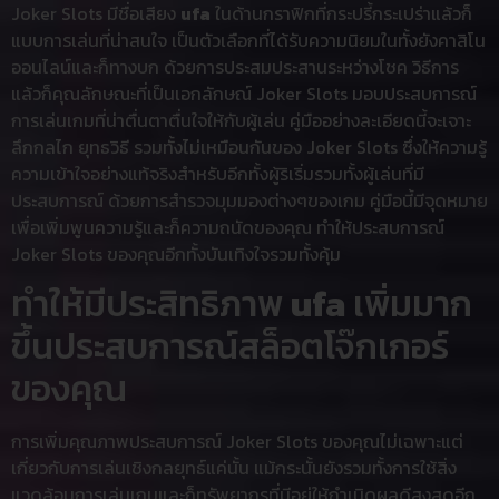
Joker Slots มีชื่อเสียง
ufa
ในด้านกราฟิกที่กระปรี้กระเปร่าแล้วก็
แบบการเล่นที่น่าสนใจ เป็นตัวเลือกที่ได้รับความนิยมในทั้งยังคาสิโน
ออนไลน์และก็ทางบก ด้วยการประสมประสานระหว่างโชค วิธีการ
แล้วก็คุณลักษณะที่เป็นเอกลักษณ์ Joker Slots มอบประสบการณ์
การเล่นเกมที่น่าตื่นตาตื่นใจให้กับผู้เล่น คู่มืออย่างละเอียดนี้จะเจาะ
ลึกกลไก ยุทธวิธี รวมทั้งไม่เหมือนกันของ Joker Slots ซึ่งให้ความรู้
ความเข้าใจอย่างแท้จริงสำหรับอีกทั้งผู้ริเริ่มรวมทั้งผู้เล่นที่มี
ประสบการณ์ ด้วยการสำรวจมุมมองต่างๆของเกม คู่มือนี้มีจุดหมาย
เพื่อเพิ่มพูนความรู้และก็ความถนัดของคุณ ทำให้ประสบการณ์
Joker Slots ของคุณอีกทั้งบันเทิงใจรวมทั้งคุ้ม
ทำให้มีประสิทธิภาพ
ufa
เพิ่มมาก
ขึ้นประสบการณ์สล็อตโจ๊กเกอร์
ของคุณ
การเพิ่มคุณภาพประสบการณ์ Joker Slots ของคุณไม่เฉพาะแต่
เกี่ยวกับการเล่นเชิงกลยุทธ์แค่นั้น แม้กระนั้นยังรวมทั้งการใช้สิ่ง
แวดล้อมการเล่นเกมและก็ทรัพยากรที่มีอยู่ให้กำเนิดผลดีสูงสุดอีก