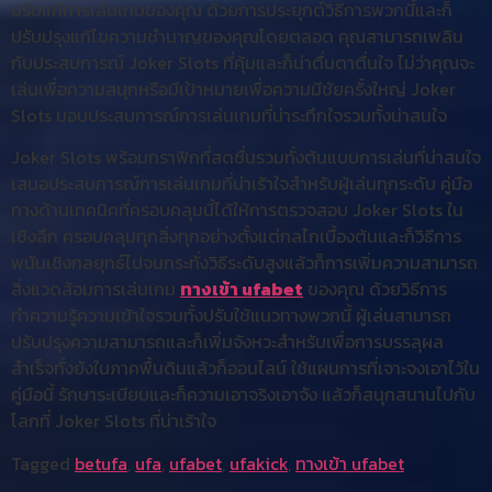
ปรับแก้การเล่นเกมของคุณ ด้วยการประยุกต์วิธีการพวกนี้และก็
ปรับปรุงแก้ไขความชำนาญของคุณโดยตลอด คุณสามารถเพลิน
กับประสบการณ์ Joker Slots ที่คุ้มและก็น่าตื่นตาตื่นใจ ไม่ว่าคุณจะ
เล่นเพื่อความสนุกหรือมีเป้าหมายเพื่อความมีชัยครั้งใหญ่ Joker
Slots มอบประสบการณ์การเล่นเกมที่น่าระทึกใจรวมทั้งน่าสนใจ
Joker Slots พร้อมกราฟิกที่สดชื่นรวมทั้งต้นแบบการเล่นที่น่าสนใจ
เสนอประสบการณ์การเล่นเกมที่น่าเร้าใจสำหรับผู้เล่นทุกระดับ คู่มือ
ทางด้านเทคนิคที่ครอบคลุมนี้ได้ให้การตรวจสอบ Joker Slots ใน
เชิงลึก ครอบคลุมทุกสิ่งทุกอย่างตั้งแต่กลไกเบื้องต้นและก็วิธีการ
พนันเชิงกลยุทธ์ไปจนกระทั่งวิธีระดับสูงแล้วก็การเพิ่มความสามารถ
สิ่งแวดล้อมการเล่นเกม
ทางเข้า ufabet
ของคุณ ด้วยวิธีการ
ทำความรู้ความเข้าใจรวมทั้งปรับใช้แนวทางพวกนี้ ผู้เล่นสามารถ
ปรับปรุงความสามารถและก็เพิ่มจังหวะสำหรับเพื่อการบรรลุผล
สำเร็จทั้งยังในภาคพื้นดินแล้วก็ออนไลน์ ใช้แผนการที่เจาะจงเอาไว้ใน
คู่มือนี้ รักษาระเบียบและก็ความเอาจริงเอาจัง แล้วก็สนุกสนานไปกับ
โลกที่ Joker Slots ที่น่าเร้าใจ
Tagged
betufa
,
ufa
,
ufabet
,
ufakick
,
ทางเข้า ufabet