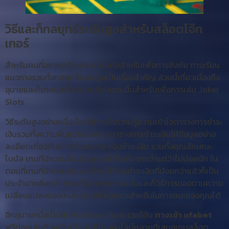
วิธีและก็กลยุทธ์ระดับสูงสำหรับสล็อตโจ๊ก
เกอร์
สำหรับคนที่อยากสร้างความเป็นต่อสำหรับเพื่อการชิงชัย การเรียน
แนวทางรวมทั้งกลยุทธ์ระดับสูงเป็นเรื่องสำคัญ ส่วนนี้เกี่ยวเนื่องถึง
อุบายและก็เทคนิคที่สลับซับซ้อนเยอะขึ้นสำหรับเพื่อการเล่น Joker
Slots
วิธีระดับสูงอย่างหนึ่งเป็นวิธีการทำความรู้ความเข้าใจตารางการชำระ
เงินรวมทั้งความผันแปรของเกม ตารางการชำระเงินให้ข้อมูลอย่าง
ละเอียดเกี่ยวกับค่าเครื่องหมาย ช่องชำระเงิน รวมทั้งคุณลักษณะ
โบนัส เกมที่มีความปั่นป่วนสูงจะให้ชัยที่มากกว่าแต่ว่าไม่บ่อยนัก ใน
ตอนที่เกมที่มีความผันแปรต่ำจะให้การชำระเงินที่น้อยกว่าแล้วก็เป็น
ประจำมากยิ่งกว่า การปรับขนาดการพนันและก็วิธีการของตามความ
เปลี่ยนแปลงของเกมจะช่วยเพิ่มจังหวะสำหรับในการชนะของคุณได้
อีกอุบายหนึ่งเป็นฝึกหัด Joker Slots เวอร์ชัน
ทางเข้า ufabet
ฟรีก่อนเล่นด้วยเงินจริง คาสิโนออนไลน์หลายที่เสนอเกมสล็อต