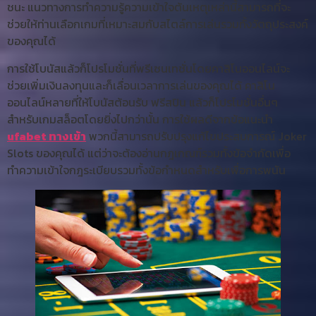
ชนะ แนวทางการทำความรู้ความเข้าใจต้นเหตุเหล่านี้สามารถที่จะ
ช่วยให้ท่านเลือกเกมที่เหมาะสมกับสไตล์การเล่นรวมทั้งวัตถุประสงค์
ของคุณได้
การใช้โบนัสแล้วก็โปรโมชั่นที่พรีเซนเทชั่นโดยคาสิโนออนไลน์จะ
ช่วยเพิ่มเงินลงทุนและก็เลื่อนเวลาการเล่นของคุณได้ คาสิโน
ออนไลน์หลายที่ให้โบนัสต้อนรับ ฟรีสปิน แล้วก็โปรโมชั่นอื่นๆ
สำหรับเกมสล็อตโดยยิ่งไปกว่านั้น การใช้ผลดีจากข้อแนะนำ
ufabet ทางเข้า
พวกนี้สามารถปรับปรุงแก้ไขประสบการณ์ Joker
Slots ของคุณได้ แต่ว่าจะต้องอ่านกฎเกณฑ์รวมทั้งข้อจำกัดเพื่อ
ทำความเข้าใจกฎระเบียบรวมทั้งข้อกำหนดสำหรับเพื่อการพนัน