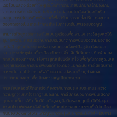
เวอร์ชันแสดง ช่วยทำให้ผู้เล่นได้ทำความเคยชินกับกลไกของเกม
ตารางการชำระเงิน รวมทั้งฟีพบร์โบนัสโดยไม่ต้องเสี่ยงกับเงิน
ลงทุน การใช้เวอร์ชันฟรีพวกนี้เพื่อปรับปรุงรวมทั้งปรับแต่งอุบาย
ของคุณอาจเป็นสาระสำคัญสำหรับการเตรียมพร้อมของคุณ
สามารถใช้ยุทธวิธีการพนันแบบรุ่งเรืองเพื่อเพิ่มเงินรางวัลสูงสุดได้
อุบายพวกนี้เกี่ยวเนื่องกับการปรับขนาดการพนันของตามยอดยัง
เหลือปัจจุบันนี้ของคุณหรือการชนะรวมทั้งแพ้ปัจจุบัน ดังเช่นว่า
ระบบ Martingale เกี่ยวเนื่องกับการเพิ่มเงินที่ใช้ในการเดิมพันของ
คุณเป็นสองเท่าภายหลังการสูญเสียแต่ละครั้ง เพื่อกู้คืนการสูญเสีย
ครั้งที่แล้วด้วยการชนะเพียงแค่ครั้งเดียว แม้กระนั้น การใช้แผนการ
การพนันแบบโปรเกรสซีฟด้วยความระวังรวมทั้งอยู่ข้างในงบ
ประมาณของคุณเพื่อเลี่ยงการสูญเสียมากมาย
การเรียนสล็อตโจ๊กเกอร์จะต้องอาศัยการประสมประสานระหว่าง
ความรู้ความเข้าใจรากฐานของเกม การใช้กระบวนการพนันเชิงกล
ยุทธ์ และก็การใช้เคล็ดวิธีระดับสูง คู่มือที่ครอบคลุมนี้ได้ให้ข้อมูล
ทางเข้า ufabet
เชิงลึกเกี่ยวกับกลไก กลอุบาย รวมทั้งไม่เหมือน
กันของ Joker Slots เพื่อคุณมีความรู้และมีความเข้าใจสำหรับการ