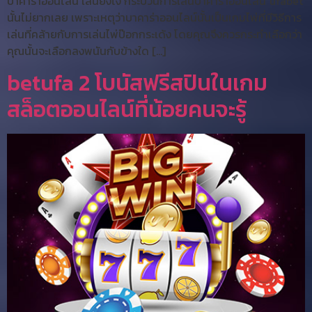
บาคาร่าออนไลน์ เล่นยังไง กระบวนการเล่นบาคาร่าออนไลน์ ีufabet
นั้นไม่ยากเลย เพราะเหตุว่าบาคาร่าออนไลน์นั้นเป็นเกมไพ่ที่มีวิธีการ
เล่นที่คล้ายกับการเล่นไพ่ป๊อกกระเด้ง โดยคุณจึงควรกระทำเลือกว่า
คุณนั้นจะเลือกลงพนันกับข้างใด […]
betufa 2 โบนัสฟรีสปินในเกม
สล็อตออนไลน์ที่น้อยคนจะรู้