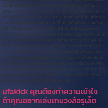
โมชั่นการเติมเงินต่างๆรวมถึงเรื่องของโปรโมชั่นในการเชื้อเชิญ
สหายเข้ามาเล่นใน คาสิโนออนไลน์ ก็จะมีสิทธิ์ได้รับด้วยเหมือนกัน 2.
โบนัสฟรีสปินใน คาสิโน แบบติดล็อค จะมีต้นแบบที่มิได้เช่นเดียวกับ
แบบแรกอย่างสิ้นเชิง เนื่องจากแบบที่ติดล็อคนั้นจำนวนมากแล้วจะ
เป็นคาสิโนในต่างแดน ถ้าเกิดคุณจะเข้าไปเล่นได้นั้น คุณควรจะมี
การฝากเงินเข้าไปในบัญชีก่อน สำหรับบางเว็บไซต์นั้นก็อาจจะเป็นไป
ได้ ufabet ทางเข้า ว่าจะมีการผลิตข้อจำกัดที่ต่างกัน โดยบังให้เล่น
ให้ได้ยอดก่อน ถ้าเกิดคุณสามารถที่จะทำยอดได้ดังที่อยากได้ ก็จะ
ได้โอกาสได้รับการปลดล็อคสปินไปนั่นเอง ซึ่งจำเป็นต้องบอกก่อน
ว่า ในกรณีของโบนัสฟรีสปินนั้นบางทีอาจจะดูอย่างกับว่ากับให้บอก
ฟรีจากทาง เว็บไซต์คาสิโน แม้กระนั้นส่วนมากจะมีเงื่อนไขที่ว่าอย่าง
เห็นได้ชัดจนกระทั่งแบบที่ว่าตัวคุณเองจำเป็นที่จะต้องปฏิบัติตามข้อ
ตกลงอะไรเพิ่มเติมบ้าง หากว่ามิได้มีการปรับปรุงหรือปรับแก้ไปตาม
ข้อตกลง คุณก็จะไม่มีสิทธิ์ได้รับจังหวะสำหรับ […]
ufakick คุณต้องทำความเข้าใจ
ถ้าคุณอยากเล่นเกมวงล้อรูเล็ต