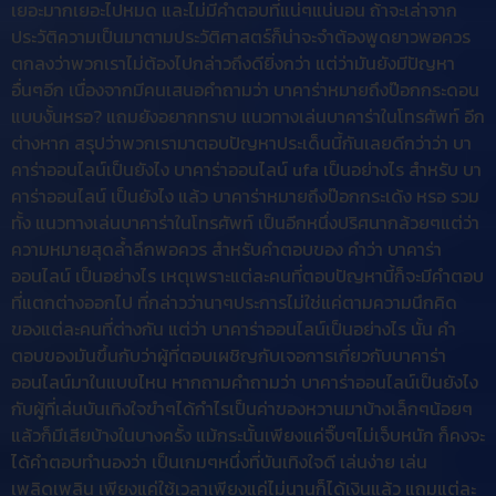
เยอะมากเยอะไปหมด และไม่มีคำตอบที่แน่ๆแน่นอน ถ้าจะเล่าจาก
ประวัติความเป็นมาตามประวัติศาสตร์ก็น่าจะจำต้องพูดยาวพอควร
ตกลงว่าพวกเราไม่ต้องไปกล่าวถึงดียิ่งกว่า แต่ว่ามันยังมีปัญหา
อื่นๆอีก เนื่องจากมีคนเสนอคำถามว่า บาคาร่าหมายถึงป๊อกกระดอน
แบบงั้นหรอ? แถมยังอยากทราบ แนวทางเล่นบาคาร่าในโทรศัพท์ อีก
ต่างหาก สรุปว่าพวกเรามาตอบปัญหาประเด็นนี้กันเลยดีกว่าว่า บา
คาร่าออนไลน์เป็นยังไง บาคาร่าออนไลน์ ufa เป็นอย่างไร สำหรับ บา
คาร่าออนไลน์ เป็นยังไง แล้ว บาคาร่าหมายถึงป๊อกกระเด้ง หรอ รวม
ทั้ง แนวทางเล่นบาคาร่าในโทรศัพท์ เป็นอีกหนึ่งปริศนากล้วยๆแต่ว่า
ความหมายสุดล้ำลึกพอควร สำหรับคำตอบของ คำว่า บาคาร่า
ออนไลน์ เป็นอย่างไร เหตุเพราะแต่ละคนที่ตอบปัญหานี้ก็จะมีคำตอบ
ที่แตกต่างออกไป ที่กล่าวว่านาๆประการไม่ใช่แค่ตามความนึกคิด
ของแต่ละคนที่ต่างกัน แต่ว่า บาคาร่าออนไลน์เป็นอย่างไร นั้น คำ
ตอบของมันขึ้นกับว่าผู้ที่ตอบเผชิญกับเจอการเกี่ยวกับบาคาร่า
ออนไลน์มาในแบบไหน หากถามคำถามว่า บาคาร่าออนไลน์เป็นยังไง
กับผู้ที่เล่นบันเทิงใจขำๆได้กำไรเป็นค่าของหวานมาบ้างเล็กๆน้อยๆ
แล้วก็มีเสียบ้างในบางครั้ง แม้กระนั้นเพียงแค่จิ๊บๆไม่เจ็บหนัก ก็คงจะ
ได้คำตอบทำนองว่า เป็นเกมๆหนึ่งที่บันเทิงใจดี เล่นง่าย เล่น
เพลิดเพลิน เพียงแค่ใช้เวลาเพียงแค่ไม่นานก็ได้เงินแล้ว แถมแต่ละ