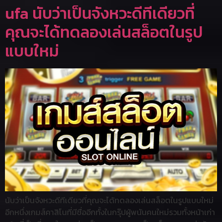
ufa นับว่าเป็นจังหวะดีทีเดียวที่
คุณจะได้ทดลองเล่นสล็อตในรูป
แบบใหม่
นับว่าเป็นจังหวะดีทีเดียวที่คุณจะได้ทดลองเล่นสล็อตในรูปแบบใหม่
อีกหนึ่งเกมส์คาสิโนที่มีชื่ออีกทั้งในกรุ๊ปผู้พนันคนใหม่รวมทั้งหน้าเก่า