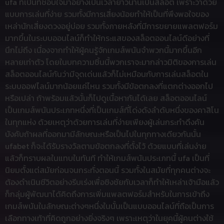
ufa ที่เป็นที่ชอบใจมาอย่างเป็นเวลายาวนานเป็นสล็อต เพราะว่าด้วย
แบบการเล่นที่ง่าย รวมทั้งมีการเสี่ยงน้อยทำให้เป็นที่พึงพอใจของ
เหล่านักเสี่ยงดวงอยู่บ่อย รวมทั้งภายหลังที่มีการขยายแพลตฟอร์ม
มากขึ้นในระบบออนไลน์ก็ทำให้กระแสของสล็อตออนไลน์ดีอย่างที่
นึกไม่ถึง เนื่องจากทำให้ผู้คนรู้จักเกมส์พนันจำพวกนี้มากขึ้นอีก
หลายเท่าตัว โดยในบทความชิ้นนี้พวกเราจะมากล่าวมิติของการเล่น
สล็อตออนไลน์กันว่ามีจุดเด่นแล้วก็ไม่เหมือนกับการเล่นสล็อตใน
ระบบออฟไลน์มากน้อยแค่ไหน รวมทั้งมีข้อตกลงที่แตกต่างออกไป
หรือเปล่า ถ้าพร้อมแล้วนั้นก็ไปดูเนื้อหากันได้เลย สล็อตออนไลน์
เป็นเกมส์พนันประเภทหนึ่งที่เป็นเกมส์ที่โด่งดังลำดับหนึ่งของคาสิโน
ในทุกแห่ง ด้วยเหตุว่าด้วยการเล่นที่ง่ายเพียงผู้เล่นกระทำดึงคัน
บังคับถ้าผลที่ออกมามีลักษณะหรือเป็นไปในทุกทางเดียวกันนั้น
ufabet ก็จะได้รับรางวัลตามข้อตกลงที่ตั้งไว้ ด้วยแบบที่เล่นง่าย
แล้วก็ทราบผลในแทบในทันที ทำให้เกมส์พนันประเภทนี้ ufa เป็นที่
นิยมตั้งแต่สมัยก่อนจนกระทั่งตอนนี้ รวมทั้งในสมัยที่ทุกคนต่างจะ
ต้องดำเนินชีวิตอย่างรีบเร่งเพื่อชิงชัยกับเวลาก็ทำให้เหล่าเจ้ามือแล้ว
ก็กลุ่มผู้พัฒนาได้คิดถึงการเพิ่มแพลตฟอร์มสำหรับในการเข้าถึง
เกมส์พนันในลักษณะต่างๆหนึ่งในนั้นเป็นแบบออนไลน์ที่ถือเป็นการ
เลือกทางเท้าที่คิดถูกอย่างยิ่งจริงๆ เพราะเหตุว่าในยุคนี้ผู้คนต่างใช้