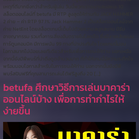
เหตุที่ดีมากยิ่งกว่าสำหรับผู้เล่น วันนี้พวกเราจะมาเสนอแนะ 10
สล็อตออนไลน์ที่ betufa มี RTP สูงสุดให้ท่านกัน JACK HAMMER
2 ค่าย – ค่า RTP 97.1% Jack Hammer 2 เป็นสล็อตออนไลน์จาก
ค่าย NetEnt โดยสล็อตเกมนี้เต็มไปด้วยความสนุกสนาน มีธีม
อาชญากรรม รวมทั้งการเสี่ยงอันตรายในโลกมืด ซึ่งมีลายเส้นแบบ
การ์ตูนคอมมิค มีการพนัน 99 ทางที่น่าประทับใจ โดยเกมนี้มอบ
โอกาสมากไม่น้อยเลยทีเดียวสำหรับเพื่อการชนะให้ท่าน นอกเหนือ
จากนี้ยังมีฟีพบร์ที่น่าดึงดูดจำนวนมาก ที่ทำให้เกมนี้มีความระทึกใจ
พร้อมมอบโอกาสสำหรับในการชนะให้ท่าน นอกจากนั้นยังมีฟี
พบร์สปินฟรีที่คุณสามารถเล่นได้ฟรีสูงถึง 20 […]
betufa ศึกษาวิธีการเล่นบาคาร่า
ออนไลน์บ้าง เพื่อการทำกำไรให้
ง่ายขึ้น