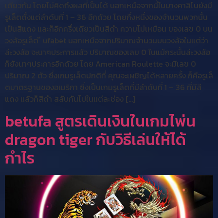
เดียวกัน โดยไม่คิดถึงผลที่เป็นได้ นอกเหนือจากนี้ในบางคาสิโนยังมี
รูเล็ตตั้งแต่ลำดับที่ 1 – 36 อีกด้วย โดยกึ่งหนึ่งของจำนวนพวกนั้น
เป็นสีแดง และก็อีกครึ่งเดียวเป็นสีดำ ความไม่เหมือน ของเลข 0 บน
วงล้อรูเล็ต ี ufabet นอกเหนือจากปริมาณจำนวนบนวงล้อในแต่ว่า
ล่ะวงล้อ จะนาๆประการแล้ว ปริมาณของเลข 0 ในแม้กระนั้นล่ะวงล้อ
ก็ยังนาๆประการอีกด้วย โดย American Roulette จะมีเลข 0
ปริมาณ 2 ตัว ซึ่งเกมรูเล็ตปกติที่ คุณจะเผชิญได้หลายครั้ง ก็คือรูเล็
ตมาตรฐานของอเมริกา ซึ่งเป็นเกมรูเล็ตที่มีลำดับที่ 1 – 36 ที่มีสี
แดง แล้วก็สีดำ สลับกันไปในแต่ละช่อง […]
betufa สูตรเดินเงินในเกมไพ่น
dragon tiger กับวิธีเล่นให้ได้
กำไร