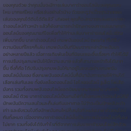
ของคุณด้วย ว่าคุณนั้นจะมีการเล่นบาคาร่าออนไลน์ของคุณแบบ
ไหน มากแค่ไหน หรือเล่นอย่างไรบ้าง ด้วยเหตุว่าเมื่อคุณวางแผน
เล่นของคุณได้ดิบได้ดีแล้ว ี ufabet คุณก็จะสามารถเล่นเกมบาคา
ร่าออนไลน์ก้าวหน้า แล้วก็ยังสามารถนำปัญหาของการเล่นบาคาร่า
ออนไลน์ของคุณมาแก้ไขเพื่อทำให้ท่านเล่นบาคาร่าออนไลน์เจริญ
เพิ่มมากขึ้น บาคาร่าออนไลน์ เกมพนันออนไลน์ betufa ที่ได้รับ
ความนิยมที่ใครๆก็เล่น เกมพนันเป็นที่นิยมจากเหล่านักพนันมา
อย่างหลายปีแล้ว เมื่อการเดิมพันเป็นที่นิยมเยอะขึ้นเรื่อยๆ ทำให้ได้มี
การปรับปรุงเกมพนันให้มีความสบาย แล้วก็สามารถเข้าถึงได้มาก
ขึ้น ซึ่งก็คือ ได้ปรับปรุงเกมพนันให้มาอยู่ในแบบอย่างเกมพนัน
ออนไลน์นั่นเอง ซึ่งเกมพนันออนไลน์นั้นก็มีนานัปการเกมให้ท่านได้
เลือกเล่นกันเลย ทั้งยังสล็อตออนไลน์ ไฮโลออนไลน์ รูเล็ต ไพ่เสือ
มังกร รวมทั้งเกมพนันออนไลน์ยอดนิยมมากมายอย่าง บาคาร่า
ออนไลน์ ด้วย บาคาร่าออนไลน์เป็นเกมไพ่ที่เป็นเกมพนันออนไลน์ที่มี
นักพนันมีความสนใจและก็เล่นกันมหาศาล ไม่ว่าจะเป็นนักพนันหน้า
เก่า และยังรวมไปถึงนักพนันคนใหม่ก็สนใจที่จะเล่นบาคาร่าออนไลน์
กันทั้งหมด เนื่องจากบาคาร่าออนไลน์นั้นเป็นเกมพนันออนไลน์ที่เล่น
ไม่ยาก รวมทั้งยังได้รับกำไรที่ดีจากการเล่นบาคาร่าออนไลน์อีกด้วย