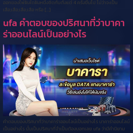
ออกของไพ่ฝั่งใดฝั่งหนึ่งชิดกันตั้งแต่ 4 ครั้งขึ้นไป ไม่ว่าจะเป็น
เสือ,เสือ,เสือ,เสือ หรือ […]
ufa คำตอบของปริศนาที่ว่าบาคา
ร่าออนไลน์เป็นอย่างไร
คำตอบของปริศนาที่ว่าบาคาร่าออนไลน์เป็นอย่างไร บาคาร่าออนไลน์
เป็นอย่างไร นั้นเป็นปริศนาที่จำเป็นต้องบอกเลย ufa ว่ามีคำนิยาม