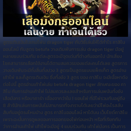
สูตรเดินเงินในเกมไพ่น dragon tiger กับวิธีเล่นให้ได้กำไร คาสิโน
ออนไลน์ กับสูตร betufa วางเดิมพันการเล่น dragon tiger มีอยู่
หลายแบบร่วมกัน แต่ละสูตรจะมีจุดเด่นที่ต่างกันออกไป นักเสี่ยง
โชคสามารถเลือกใช้งานได้ตามสมควรของแต่ละคนได้เลย สูตรการ
วางเดิมพันจะมีทั้งสิ้นทั้งปวง 3 สูตรเป็นสูตรแบบแพ็คเก็ต สูตรอ่าน
เค้าไพ่ และก็สูตรเดินเงิน ซึ่งทั้งยัง 3 สูตร ของ คาสิโน จะมีเนื้อหาดัง
ต่อไปนี้ สูตรอ่านเค้าไพ่เล่น betufa dragon tiger ลักษณะของ คา
สิโน กับการอ่านเค้าไพ่ ไม่สมควรละเลยสำหรับการเล่นพนันทั้งยัง
เสือมังกร หรือบาคาร่า เนื่องจากว่าใน 1 ขอนไพ่ ที่มีไพ่รวมกันอยู่ถึง
8 สำรันักเล่นการพนันไม่สามารถที่จะทราบได้เลยว่ามีไพ่อะไรสลับ
สับกันอยู่ตรงไหนบ้าง สูตร คาสิโนออนไลน์ หาได้บน เว็บไซต์คาสิโน
เพราะฉะนั้นการดูผลของการออกของไพ่ก่อนหน้า หรือที่เรียกกัน
ว่าการอ่านเค้าไพ่ เค้าไพ่จะมีอยู่ 4 แบบร่วมกัน เค้าไพ่มังกร เป็นการ