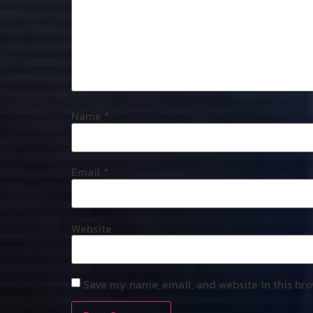
Name
*
Email
*
Website
Save my name, email, and website in this bro