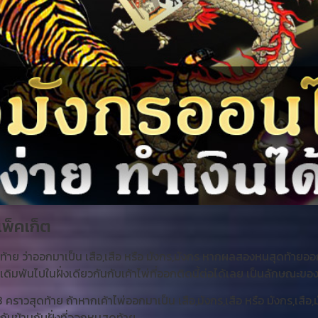
พ็คเก็ต
 ว่าออกมาเป็น เสือ,เสือ หรือ มังกร,มังกร หากผลสองหนสุดท้ายออกมา
งเดิมพันไปในฝั่งเดียวกันกับเค้าไพ่ที่ออกติดนี้ต่อได้เลย เป็นลักษณะข
วสุดท้าย ถ้าหากเค้าไพ่ออกมาเป็น เสือ,มังกร,เสือ หรือ มังกร,เสือ,ม
งกันข้ามกับฝั่งที่ออกหนสุดท้าย