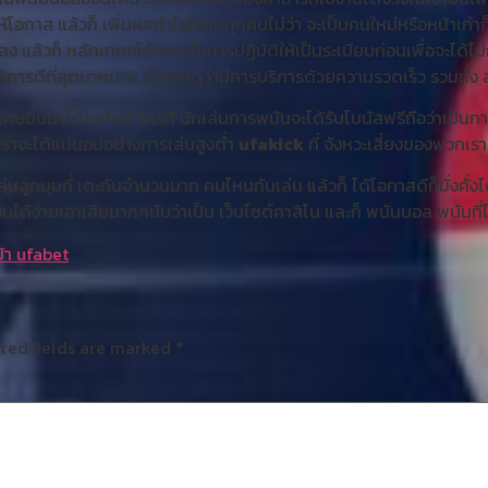
อกาส แล้วก็ เพิ่มผลกำไรให้แก่ทุกคนไม่ว่า จะเป็นคนใหม่หรือหน้าเก่าก็ส
ง แล้วก็ หลักเกณฑ์สำหรับในการปฏิบัติให้เป็นระเบียบก่อนเพื่อจะได้ไ
ริการดีที่สุดมากมาย ด้วยเหตุว่ามีการบริการด้วยความรวดเร็ว รวมทั้ง สุ
ขึ้นมาได้ในทันที การที่ นักเล่นการพนันจะได้รับโบนัสฟรีถือว่าเป็นก
กเราจะได้แน่นอนอย่างการเล่นสูงต่ำ
ufakick
ที่ จังหวะเสี่ยงของพวกเร
ลูกมุมที่ เตะกันจำนวนมาก คนไหนกันเล่น แล้วก็ ได้โอกาสดีก็มั่งคั่งได้ไม
ินได้ง่ายเอาเสียมากๆนับว่าเป็น เว็บไซต์คาสิโน และก็ พนันบอล พนันที่
้า ufabet
red fields are marked
*