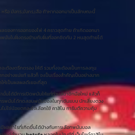
รือ มังกร,มังกร,เสือ ถ้าหากออกมาเป็นลักษณะนี้
ากผลของการออกของไพ่ 4 คราวสุดท้าย ถ้าเกิดออกมา
เราพนันในฝั่งตรงข้ามกับฝั่งที่ออกชิดกัน 2 หนสุดท้ายได้
ิดจะต้องตรึกตรอง ให้ดี รวมทั้งจะต้องเป็นการลงทุน
ากอย่างแน่แท้ แล้วก็ จะเป็นเรื่องสำคัญเป็นอย่างมาก
ำให้เป็นผลผลดีเยอะที่สุด
านั้นได้มีการเปิดพนันให้แก่ท่านสมาชิกมือใหม่ แล้วก็
ล่นการพนันได้ทดสอบพนันบอลในทุกต้นแบบ นักเสี่ยงดวง
นไม่ใช่น้อยตกลงใจเลือกใช้ คาสิโน การันตีความคุ้ม
ามีผลกำไรที่เกิดขึ้นได้บ้างกับการเลือกพนันบอล
เพียงแต่จำนวน
betufa
หลอกในบัญชีที่ เว็บไซต์คาสิโน