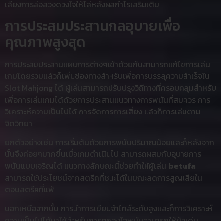
เลี่ยงการล่อลวงดวงใจให้ไล่หลังผลกำไรเสริมเติม
การประสมประสานกลอุบายเพื่อ
คุณภาพสูงสุด
การประสมประสานแผนการต่างๆเข้าด้วยกันสามารถแก้ไขการเล่น
เกมโดยรวมแล้วก็เพิ่มช่องทางสำหรับเพื่อการบรรลุความสำเร็จใน
Slot Mahjong ได้ ผู้เล่นสามารถปรับปรุงวิถีทางที่ครอบคลุมสำหรับ
เพื่อการเล่นเกมได้ด้วยการประสานแนวทางการพนันที่สมควร การ
วิเคราะห์ความเป็นไปได้ การจัดการการเสี่ยง แล้วก็การเล่นตาม
จิตวิทยา
ยกตัวอย่างเช่น การเริ่มต้นด้วยการพนันปริมาณน้อยและก็หลังจาก
นั้นจึงค่อยๆมากขึ้นเมื่อเกมดำเนินไป สามารถผสมกับอุบายการ
พนันแบบเจริญได้ แนวทางลักษณะนี้ช่วยทำให้ผู้เล่น
betufa
สามารถใช้ประโยชน์จากสตรีคที่ชนะได้ในขณะลดการสูญเสียใน
ตอนสตรีคที่แพ้
นอกเหนือจากนั้น การนำการเขียนจำไทล์ระดับสูงและก็การวิเคราะห์
ความเป็นไปได้มาใช้สำหรับการตกลงใจพนันสามารถให้ข้อเด่น