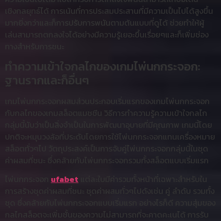
เชิงกลยุทธ์ได้ การเน้นที่การประสมประสานที่มีความเป็นไปได้สูงขึ้น
มากยิ่งกว่าและก็การปรับการพนันตามต้นแบบที่ดูได้ ช่วยทำให้ผู้
เล่นสามารถตกลงใจได้อย่างมีความรู้เยอะขึ้นเรื่อยๆและก็เพิ่มช่อง
ทางสำหรับการชนะ
ทำความเข้าใจกลไกของเกมไพ่นกกระจอก:
ฐานรากและก็อื่นๆ
เกมไพ่นกกระจอกผสมส่วนประกอบเริ่มแรกของเกมไพ่นกกระจอก
กับกลไกของเกมสล็อตแมชชีน วิธีการทำความรู้ความเข้าใจกลไก
กลุ่มนี้นับว่าเป็นสิ่งจำเป็นในการพัฒนาอุบายที่มีคุณภาพ เกมนี้โดย
ปกติจะหมุนวงล้อที่ประดับโดยการใช้ไพ่นกกระจอกแทนเครื่องหมาย
สล็อตทั่วๆไป วัตถุประสงค์เป็นการจับคู่ไพ่นกกระจอกกลุ่มนี้ในชุด
ค่าผสมที่ชนะ ซึ่งคล้ายกับไพ่นกกระจอกรวมทั้งสล็อตแบบเริ่มแรก
ไพ่นกกระจอก
ufabet
แต่ละใบมีค่ารวมทั้งหน้าที่เฉพาะสำหรับใน
การสร้างชุดค่าผสมที่ชนะ ชุดค่าผสมทั่วๆไปดังเช่น คู่ ลำดับ รวมทั้ง
ชุด ซึ่งคล้ายกับไพ่นกกระจอกแบบเริ่มแรก อย่างไรก็ดี ความสุ่มของ
กลไกสล็อตจะเพิ่มชั้นของความไม่สามารถที่จะคาดคะเนได้ การรับ