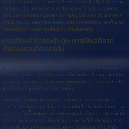
ให้ข้อมูลเชิงลึกที่มีค่าได้อีกด้วย ถึงแม้ว่าผลสรุปใน Slot Mahjong
จะเป็นแบบสุ่ม แม้กระนั้นต้นแบบในการกระทำของผู้เล่นผู้อื่นครั้ง
คราวบางทีอาจเผยกลอุบายและก็การยินยอมรับการเสี่ยงของพวก
เขาได้ การปรับแผนการของตามการสังเกตเหล่านี้สามารถที่จะช่วย
ให้ท่านดีกว่าด้านจิตวิทยาสำหรับในการเล่นเกมได้
การเขียนจำไทล์ระดับสูง: การใช้ผลดีจาก
ต้นแบบรวมทั้งแนวโน้ม
ใน Slot Mahjong การเขียนจำไทล์ระดับสูงเกี่ยวโยงกับการกำหนด
แบบอย่างแล้วก็แนวโน้มซึ่งสามารถแจ้งการตัดสินใจพนันของคุณ
ได้ โดยการสังเกตผู้กระทำระจายและก็ความถี่ของไทล์อย่างใกล้ชิด
ผู้เล่นสามารถรับข้อมูลเชิงลึกเกี่ยวกับชุดค่าผสมที่บางทีอาจชนะได้
แล้วก็ปรับกลอุบายของพวกเขาแบบนั้น
เช่น ถ้าเกิดไทล์บางอันปรากฏขึ้นหลายครั้งกว่าอย่างอื่น ผู้เล่น
สามารถวางเดิมพันที่สูงขึ้นในชุดค่าผสมที่มีไทล์พวกนั้น ในทางตรง
กันข้าม ถ้าไทล์
ีีีufabet
บางอันปรากฏขึ้นไม่บ่อยนัก บางทีอาจเป็น
เรื่องดีที่จะเลี่ยงการพนันในชุดค่าผสมที่จะต้องใช้ไทล์พวกนั้น การ
วิเคราะห์ในระดับนี้จำต้องตั้งใจในเนื้อหาแล้วก็ความรู้ความเข้าใจ