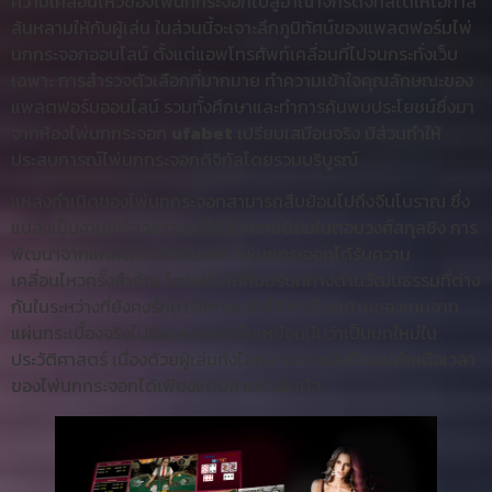
ความเคลื่อนไหวของไพ่นกกระจอกไปสู่อาณาจักรดิจิทัลได้ให้โอกาส
ล้นหลามให้กับผู้เล่น ในส่วนนี้จะเจาะลึกภูมิทัศน์ของแพลตฟอร์มไพ่
นกกระจอกออนไลน์ ตั้งแต่แอพโทรศัพท์เคลื่อนที่ไปจนกระทั่งเว็บ
เฉพาะ การสำรวจตัวเลือกที่มากมาย ทำความเข้าใจคุณลักษณะของ
แพลตฟอร์มออนไลน์ รวมทั้งศึกษาและทำการค้นพบประโยชน์ซึ่งมา
จากห้องไพ่นกกระจอก
ufabet
เปรียบเสมือนจริง มีส่วนทำให้
ประสบการณ์ไพ่นกกระจอกดิจิทัลโดยรวมบริบูรณ์
แหล่งกำเนิดของไพ่นกกระจอกสามารถสืบย้อนไปถึงจีนโบราณ ซึ่ง
แปลงเป็นงานที่ทำเวลาว่างที่ได้รับความนิยมในตอนวงศ์สกุลชิง การ
พัฒนาจากแหล่งกำเนิดเริ่มแรก ไพ่นกกระจอกได้รับความ
เคลื่อนไหวครั้งสำคัญ โดยปรับให้กับบริบททางด้านวัฒนธรรมที่ต่าง
กันในระหว่างที่ยังคงรักษาวิธีการหลักไว้ การโยกย้ายของเกมจาก
แผ่นกระเบื้องจริงไปยังแพลตฟอร์มเหมือนนับว่าเป็นบทใหม่ใน
ประวัติศาสตร์ เนื่องด้วยผู้เล่นทั้งโลกสามารถเข้าถึงเสน่ห์เหนือเวลา
ของไพ่นกกระจอกได้เพียงแต่ปลายนิ้วสัมผัส