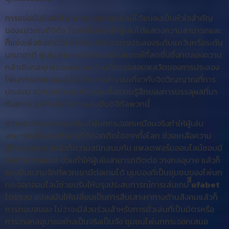
การแข่งขันชิงชัยไพ่นกกระจอกออนไลน์ได้แปลงเป็นหัวใจสำคัญ
ของแนวเกมดิจิทัล โดยให้โอกาสให้ผู้เล่นได้แสดงความสามารถและ
ก็แข่งเพื่อชิงรางวัล ไม่ว่าจะเข้าร่วมการประลองระดับแคว้นหรือระดับ
นานาชาติ ผู้เล่นสามารถมีส่วนร่วมในแมตช์ที่สดชื่นซึ่งทดลองความ
กล้าเชิงกลยุทธ์ของตนเอง ส่วนนี้ตรวจสอบพลวัตของการประลอง
ไพ่นกกระจอกออนไลน์ ให้ความชัดเจนเกี่ยวกับจิตวิญญาณที่การ
ประลอง ความสนิทสนมกัน รวมทั้งความรู้สึกของการบรรลุผลที่มา
กับการร่วมสำหรับในการแข่งขันดิจิทัลพวกนี้
ความสบายสบายของห้องไพ่นกกระจอกเหมือนจริงทำให้ผู้เล่น
สามารถเชื่อมต่อกับคนที่ติดอกติดใจจากทั้งโลก ช่วยเหลือความ
รู้สึกของชุมชนแล้วก็ความสนิทสนมกัน แพลตฟอร์มออนไลน์ชอบมี
ฟังก์ชันการแชท ช่วยทำให้ผู้เล่นสามารถติดต่อ วางกลอุบาย แล้วก็
แบ่งปันความรักที่พวกเขามีต่อเกมได้ มุมมองที่เป็นชุมชนของไพ่นก
กระจอกออนไลน์ช่วยปรับให้ปรุงประสบการณ์การเล่นเกม
ีีีufabet
โดยรวม แปลงมันให้เปลี่ยนเป็นการสืบเสาะหาทางด้านสังคมแล้วก็
การตอบสนอง ไม่ว่าจะมีส่วนร่วมสำหรับการยั่วเล่นที่เป็นมิตรหรือ
การวางกลอุบายอย่างเป็นจริงเป็นจัง ชุมชนไพ่นกกระจอกเสมอ