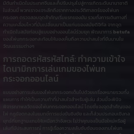
มีต้นกำเนิดในประเทศจีนและก็ปรับปรุงไปสู่การเกิดระดับนานาชาติ
ในส่วนนี้ พวกเราจะเจาะลึกถึงรากทางประวัติศาสตร์ของไพ่นก
กระจอก ตรวจสอบจุดสำคัญเริ่มแรกของมัน รวมทั้งการเดินทางที่
ความเคลื่อนไหวที่มันเปลี่ยนมาเป็นแก่นของสมัยดิจิทัล จากจุด
กำเนิดในสมัยก่อนสู่แบบอย่างออนไลน์ร่วมยุค พัฒนาการ
betufa
ของไพ่นกกระจอกสะท้อนให้มองเห็นถึงความน่าสนใจที่ยืนนานใน
วัฒนธรรมต่างๆ
การถอดรหัสรหัสไทล์: ทำความเข้าใจ
ไดนามิกการเล่นเกมของไพ่นก
กระจอกออนไลน์
แบบอย่างการเล่นของไพ่นกกระจอกเต็มไปด้วยเครื่องหมายรวมทั้ง
แผนการ ทำให้เป็นความท้าที่น่าสนใจสำหรับผู้เล่น ส่วนนี้จะพินิจ
พิจารณาพลวัตของไพ่นกกระจอกออนไลน์ โดยชี้แจงจุดสำคัญของ
ไพ่ กฎข้อตกลงในแมทช์การแข่งขันชิงชัย และก็ส่วนประกอบเชิงกล
ยุทธ์ที่ยกฐานะเกมให้เหนือกว่าจังหวะ ไม่ว่าคุณจะเป็นมือใหม่หรือผู้
เล่นที่มีประสบการณ์ การรู้เรื่องความสลับซับซ้อนของเกมไพ่นก