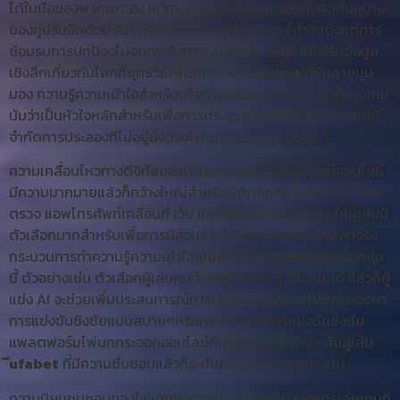
ได้ในมือของพวกเขาเอง แม้กระนั้นยังคาดหมายรวมทั้งกีดกั้นอุบาย
ของคู่ปรับอีกด้วย ส่วนนี้ตรวจสอบทางเชิงกลยุทธ์ต่างๆตั้งแต่การ
ซ้อมรบการปกป้องไปจนกระทั่งการเล่นเชิงรุก ให้ผู้เล่นได้รับข้อมูล
เชิงลึกเกี่ยวกับโลกที่ยุทธวิธีไพ่นกกระจอก
ีufabet
ที่มีหลายมุม
มอง ความรู้ความเข้าใจสำหรับเพื่อการปรับพฤติกรรมแล้วก็อ่านเกม
นับว่าเป็นหัวใจหลักสำหรับเพื่อการประสบความสำเร็จในขอบเขตที่
จำกัดการประลองที่ไม่อยู่นิ่งของไพ่นกกระจอกออนไลน์
ความเคลื่อนไหวทางดิจิทัลของไพ่นกกระจอกทำให้ภูมิทัศน์ออนไลน์
มีความมากมายแล้วก็กว้างใหญ่สำหรับผู้ติดอกติดใจสำหรับในการ
ตรวจ แอพโทรศัพท์เคลื่อนที่ เว็บ และก็แพลตฟอร์มเฉพาะให้ผู้เล่นมี
ตัวเลือกมากสำหรับเพื่อการมีส่วนร่วมในไพ่นกกระจอกเหมือนจริง
กระบวนการทำความรู้ความเข้าใจคุณลักษณะของแพลตฟอร์มกลุ่ม
นี้ ตัวอย่างเช่น ตัวเลือกผู้เล่นคนจำนวนไม่น้อย ทัวร์นาเมนต์ แล้วก็คู่
แข่ง AI จะช่วยเพิ่มประสบการณ์การเล่นเกมโดยรวม ไม่ว่าจะมองหา
การแข่งขันชิงชัยแบบสบายๆหรือการประลองการแข่งขันชิงชัย
แพลตฟอร์มไพ่นกกระจอกออนไลน์ที่นานัปการนั้นเหมาะกับผู้เล่น
ีufabet
ที่มีความชื่นชอบแล้วก็ระดับความชำนาญที่ต่างกัน
ความนิยมชมชอบของไพ่นกกระจอกไม่เพียงแค่มาจากการเล่นเกมที่