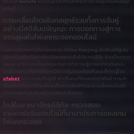
กระจอก
betufa
เป็นกุญแจสำคัญสำหรับการควบคุมเกมเหนือยุค
สมัยนี้
การเคลื่อนไหวเชิงกลยุทธ์รวมทั้งการจับคู่
อย่างมีสติสัมปชัญญะ: การบอกทางสู่การ
บรรลุผลในไพ่นกกระจอกออนไลน์
นอกเหนือจากการจับไพ่หนแรก Online Mahjong ยังเชิญให้ผู้เล่น
มีส่วนร่วมสำหรับการคิดเชิงกลยุทธ์เพื่อได้ความมีชัย ส่วนนี้จะตรวจ
สอบยุทธวิธีต่างๆตั้งแต่กระบวนการทำความรู้ความเข้าใจต้นแบบ
ไทล์ไปจนกระทั่งการใช้ยุทธวิธีการคุ้มครองป้องกันและก็การจู่โจม
ufabet
ไม่ว่าจะเล่นกับคู่อริ AI หรือคนที่ติดอกติดใจศิลป์ การเล่า
เรียนศิลป์ที่ยุทธวิธีจะเพิ่มระดับความลึกให้กับเกม เปลี่ยนแปลงให้
เป็นประสบการณ์แบบไดนามิกแล้วก็สมอง
ไทล์ในอาณาจักรดิจิทัล: ตรวจสอบ
แพลตฟอร์มออนไลน์ที่นานาประการของเกม
ไพ่นกกระจอก