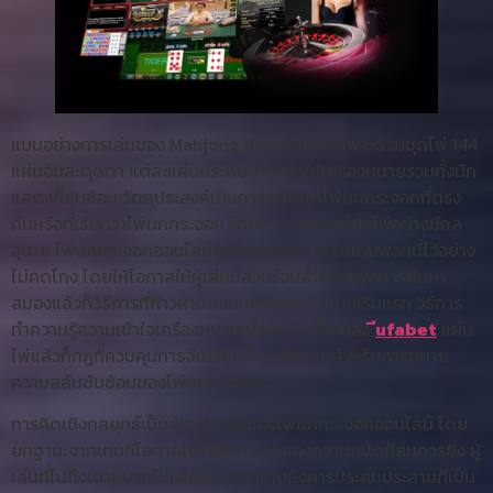
แบบอย่างการเล่นของ Mahjong มีเอกลักษณ์เฉพาะด้วยชุดไพ่ 144
แผ่นอันสะดุดตา แต่ละแผ่นประดับโดยการใช้เครื่องหมายรวมทั้งนัก
แสดงที่ซับซ้อน วัตถุประสงค์เป็นการผลิตชุดไพ่นกกระจอกที่ตรง
กันหรือที่เรียกว่าไพ่นกกระจอก โดยการวาดและก็ทิ้งไพ่อย่างมีกล
อุบาย ไพ่นกกระจอกออนไลน์รักษาพลวัตการเล่นเกมพวกนี้ไว้อย่าง
ไม่คดโกง โดยให้โอกาสให้ผู้เล่นมีส่วนร่วมสำหรับเพื่อการค้นหา
สมองแล้วก็วิธีการที่ก้าวผ่านขอบเขตของเกมแบบเริ่มแรก วิธีการ
ทำความรู้ความเข้าใจเครื่องหมายเบื้องหน้าเบื้องหลัง
ีufabet
แผ่น
ไพ่แล้วก็กฎที่ควบคุมการจัดเรียงเป็นหลักฐานสำหรับการขยาย
ความสลับซับซ้อนของไพ่นกกระจอก
การคิดเชิงกลยุทธ์เป็นส่วนสำคัญของไพ่นกกระจอกออนไลน์ โดย
ยกฐานะจากเกมที่โอกาสได้ไปสู่การประลองความถนัดที่สมควรยิ่ง ผู้
เล่นที่ไปถึงเป้าหมายไม่เพียงแค่รับทราบถึงการประสมประสานที่เป็น