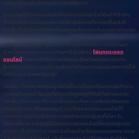
เหมือนจริงจะเพิ่มมิติแบบไดนามิกให้กับเกม
เทคโนโลยีที่ขับแพลตฟอร์มไพ่นกกระจอกออนไลน์มีหน้าที่สำคัญ
สำหรับเพื่อการมอบประสบการณ์การเล่นเกมที่ราบสดชื่นแล้วก็
ซาบซึ้ง ตั้งแต่อินเทอร์เฟซที่สนองตอบไปจนกระทั่งระบบการจ่ายเงิน
ที่ปลอดภัยสำหรับสกุลเงินเสมอเหมือน องค์ประกอบเบื้องต้นดิจิทัล
ทำให้มั่นอกมั่นใจได้ว่าผู้เล่นสามารถเพลินกับเกมโดยไม่มีปัญหา
ส่วนนี้จะตรวจสอบมุมมองด้านเทคโนโลยีของ
ไพ่นกกระจอก
ออนไลน์
โดยเน้นย้ำถึงความเจริญรุ่งเรืองที่มีผลต่อการเข้าถึง
ฟังก์ชันการทำงาน รวมทั้งประสิทธิภาพโดยรวมของประสบการณ์ไพ่
นกกระจอกเสมอเหมือนจริง
โดยสรุป Online Mahjong นับว่าเป็นข้อรับรองถึงมรดกอันช้านาน
ของเกมโบราณนี้ ในเวลาที่มันแปรไปสู่สมัยดิจิทัลได้อย่างสะดวก
จากพื้นฐานทางประวัติศาสตร์ไปจนกระทั่งความสลับซับซ้อนของ
เกมเพลย์ ความลึกเชิงกลยุทธ์ รวมทั้งแพลตฟอร์มออนไลน์ที่
นานัปการ เสน่ห์ของไพ่นกกระจอกยังคงล่อใจผู้เล่นทั้งโลก ใน
ระหว่างที่พวกเราสรุปคู่มือไพ่นกกระจอกออนไลน์ที่ครอบคลุมของ
พวกเรา เห็นได้ชัดว่าความมีเงินมีทองด้านวัฒนธรรมของเกม ความ
สลับซับซ้อนเชิงกลยุทธ์ แล้วก็ชุมชนออนไลน์ที่เบิกบานใจมีส่วน