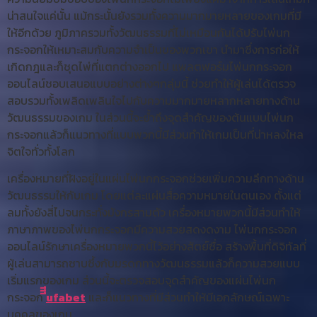
น่าสนใจแค่นั้น แม้กระนั้นยังรวมทั้งความมากมายหลายของเกมที่มี
ให้อีกด้วย ภูมิภาครวมทั้งวัฒนธรรมที่ไม่เหมือนกันได้ปรับไพ่นก
กระจอกให้เหมาะสมกับความจำเป็นของพวกเขา นำมาซึ่งการก่อให้
เกิดกฎและก็ชุดไพ่ที่แตกต่างออกไป แพลตฟอร์มไพ่นกกระจอก
ออนไลน์ชอบเสนอแบบอย่างต่างๆกลุ่มนี้ ช่วยทำให้ผู้เล่นได้ตรวจ
สอบรวมทั้งเพลิดเพลินใจไปกับความมากมายหลากหลายทางด้าน
วัฒนธรรมของเกม ในส่วนนี้จะย้ำถึงจุดสำคัญของต้นแบบไพ่นก
กระจอกแล้วก็แนวทางที่แบบพวกนี้มีส่วนทำให้เกมเป็นที่น่าหลงใหล
จิตใจทั่วทั้งโลก
เครื่องหมายที่ฝังอยู่ในแผ่นไพ่นกกระจอกช่วยเพิ่มความลึกทางด้าน
วัฒนธรรมให้กับเกม โดยแต่ละแผ่นสื่อความหมายในตนเอง ตั้งแต่
ลมทั้งยังสี่ไปจนกระทั่งมังกรสามตัว เครื่องหมายพวกนี้มีส่วนทำให้
ภาษาภาพของไพ่นกกระจอกมีความสวยสดงดงาม ไพ่นกกระจอก
ออนไลน์รักษาเครื่องหมายพวกนี้ไว้อย่างสัตย์ซื่อ สร้างพื้นที่ดิจิทัลที่
ผู้เล่นสามารถซาบซึ้งกับมรดกทางวัฒนธรรมแล้วก็ความสวยแบบ
เริ่มแรกของเกม ส่วนนี้จะตรวจสอบจุดสำคัญของแผ่นไพ่นก
กระจอก
ีีีufabet
และก็แนวทางที่มีส่วนทำให้มีเอกลักษณ์เฉพาะ
บุคคลของเกม