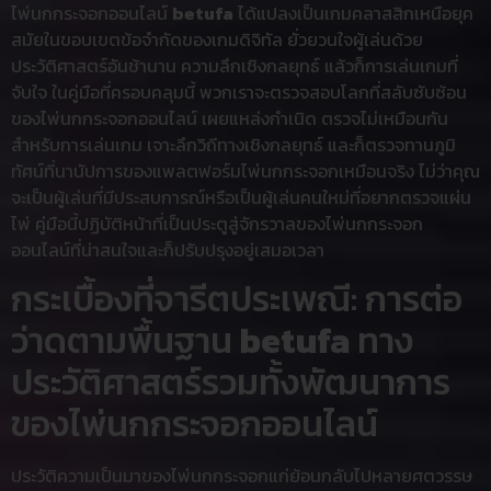
ไพ่นกกระจอกออนไลน์
betufa
ได้แปลงเป็นเกมคลาสสิกเหนือยุค
สมัยในขอบเขตข้อจำกัดของเกมดิจิทัล ยั่วยวนใจผู้เล่นด้วย
ประวัติศาสตร์อันช้านาน ความลึกเชิงกลยุทธ์ แล้วก็การเล่นเกมที่
จับใจ ในคู่มือที่ครอบคลุมนี้ พวกเราจะตรวจสอบโลกที่สลับซับซ้อน
ของไพ่นกกระจอกออนไลน์ เผยแหล่งกำเนิด ตรวจไม่เหมือนกัน
สำหรับการเล่นเกม เจาะลึกวิถีทางเชิงกลยุทธ์ และก็ตรวจทานภูมิ
ทัศน์ที่นานัปการของแพลตฟอร์มไพ่นกกระจอกเหมือนจริง ไม่ว่าคุณ
จะเป็นผู้เล่นที่มีประสบการณ์หรือเป็นผู้เล่นคนใหม่ที่อยากตรวจแผ่น
ไพ่ คู่มือนี้ปฏิบัติหน้าที่เป็นประตูสู่จักรวาลของไพ่นกกระจอก
ออนไลน์ที่น่าสนใจและก็ปรับปรุงอยู่เสมอเวลา
กระเบื้องที่จารีตประเพณี: การต่อ
ว่าดตามพื้นฐาน
betufa
ทาง
ประวัติศาสตร์รวมทั้งพัฒนาการ
ของไพ่นกกระจอกออนไลน์
ประวัติความเป็นมาของไพ่นกกระจอกแก่ย้อนกลับไปหลายศตวรรษ