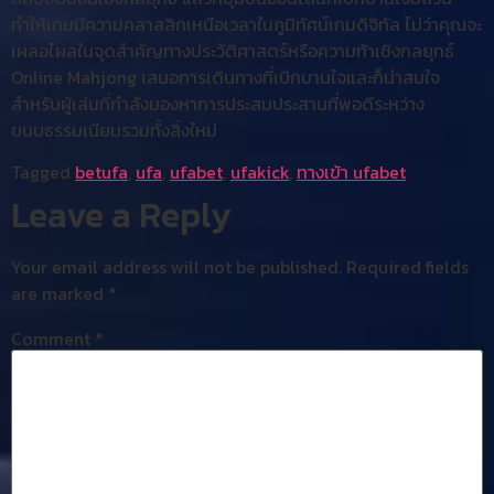
ทำให้เกมมีความคลาสสิกเหนือเวลาในภูมิทัศน์เกมดิจิทัล ไม่ว่าคุณจะ
เผลอไผลในจุดสำคัญทางประวัติศาสตร์หรือความท้าเชิงกลยุทธ์
Online Mahjong เสนอการเดินทางที่เบิกบานใจและก็น่าสนใจ
สำหรับผู้เล่นที่กำลังมองหาการประสมประสานที่พอดีระหว่าง
ขนบธรรมเนียมรวมทั้งสิ่งใหม่
Tagged
betufa
,
ufa
,
ufabet
,
ufakick
,
ทางเข้า ufabet
Leave a Reply
Your email address will not be published.
Required fields
are marked
*
Comment
*