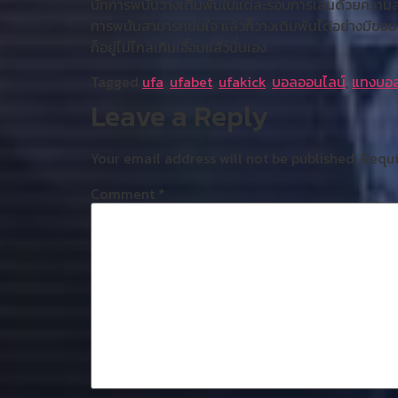
นักการพนันวางเดิมพันในแต่ละรอบการเล่นด้วยความละเอ
การพนันสามารถข่มใจ แล้วก็วางเดิมพันได้อย่างมีขอบเ
ก็อยู่ไม่ไกลเกินเอื้อมแล้วนั่นเอง
Tagged
ufa
,
ufabet
,
ufakick
,
บอลออนไลน์
,
แทงบอ
Leave a Reply
Your email address will not be published.
Requi
Comment
*