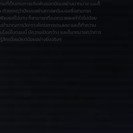
วยความที่เป็นเกมการเดิมพันยอดนิยมอย่างมากมาย และก็
ิงๆ ด้วยเหตุว่ามีแบบอย่างการพนันบอลซึ่งสามารถ
้เพียงแค่ไม่นาน ก็สามารถที่จะฉกฉวยผลกำไรไม่น้อย
ความชำนาญการวิเคราะห์เกมการประลอง และก็ทำความ
ออนไลน์ในตอนนี้ มีความเปิดกว้าง และก็มากมายกว่าการ
ึกเบื่อแม้แต่น้อยอย่างยิ่งจริงๆ