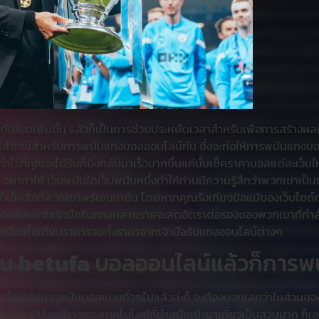
้ดีเยี่ยมเพิ่มขึ้น แล้วก็เป็นการช่วยประหยัดเวลาสำหรับเพื่อการสร
มีคุณประโยชน์สำหรับการพนันแทงบอลออนไลน์กัน ซึ่งจะก่อให้การพนันแทงบอ
กำไรที่คุณจะได้รับก็ยิ่งกลับมาเร็วมากขึ้นแค่นั้นเช็คราคาบอลแต่ละเว
่สุด อย่าทำให้ เว็บพนันใดเว็บพนันหนึ่งทำให้ท่านมีความรู้สึกว่าพวกเขาเป็
คสิ่งที่พวกเขาพรีเซนเทชั่น โดยหากคุณรังเกียจข้อแม้ของเว็บไซต์กลุ่ม
ดเยี่ยมจากเจ้ามือรับแทงหลายรายจะลดอัตราต่อรองของพวกเขาที่กำลังจ
นึ่งเพื่อเทียบราคารวมทั้งราคาจากเจ้ามือรับแทงออนไลน์ต่างๆ
ัน
betufa
บอลออนไลน์แล้วก็การพ
ไลน์กับการพนันบอลแบบทั่วๆไปแล้วล่ะก็ จะต้องบอกเลยว่าในส่วนของข
้น จะมีเรื่องมีราวของเทคโนโลยีที่นำสมัยเข้ามาเกี่ยวเป็นส่วนมาก ก็เ