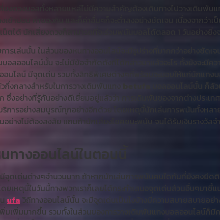
ักเสี่ยงดวงบอลทั้งหลายแหล่ไม่มีความสำคัญต้องเดินทางไปวางเดิมพัน
เข้าบ่อน ค่าของกิน และก็ค่าอื่นๆก็จะต่ำลงอย่างชัดเจน เนื่องจากว่า
เน็ตได้ นักเสี่ยงดวงก็สามารถที่จะร่วมพนันบอลได้ตลอด 1 วันอย่างยิ่ง
ารเล่นนั้น ในส่วนของหนทางออนไลน์จะมีรูปร่างที่มากกว่าอย่างชัดเจน 
ลออนไลน์นั้น จะไม่มีข้อจำกัดดังที่ได้กล่าวมาแล้วอะไร ทั้งยังจะมี
ออนไลน์ มีจุดเด่น รวมทั้งสิทธิพิเศษต่างๆที่พร้อมจะมอบให้แก่นักแทงบ
ป็นตัวกึ่งกลางสำหรับในการวางเดิมพันแทง
betufa
บอลออนไลน์นั้น ก็ล้ว
ก ซึ่งอย่างที่รู้กันอย่างดีเยี่ยมอยู่แล้วว่า การเดิมพันของจากต่างประเท
ริการอย่างสมบูรณ์ทุกอย่างอีกด้วย โดยเหตุนี้นักเล่นการพนันทั้งหลายแห
หนอย่างไม่ต้องสงสัย แถมถ้านักเสี่ยงโชคชนะพนัน จนได้รับเงินรางวัลจำ
นทางออนไลน์ในตอนนี้
ั้นมีจุดเด่นต่างๆจำนวนมาก ถ้าหากนักเล่นการพนันคนใดกันที่ยังคงย
่ โดยเหตุนี้ในวันนี้ทางพวกเราก็เลยได้กระทำเสนอจุดเด่นส่วนอื่นๆมาชี
าน
ufa
วิถีทางออนไลน์นั้น จะมีจุดเด่นเป็นไงบ้างมีความสบายสบายอย่าง
พิ่มเพิ่มมากขึ้น รวมทั้งในส่วนของการวางเดิมพันแทงบอลออนไลน์ก็มีค