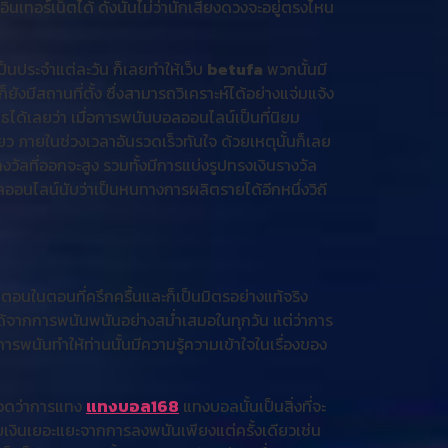
ินเทอร์เน็ตได้ ดังนั้นไม่ว่านักเสี่ยงดวงจะอยู่ตรงไหน
็นประจำแต่ละวัน ก็เลยทำให้เว็บ
betufa
พวกนั้นมี
ังมีสถานที่ตั้ง ซึ่งสามารถวิเคราะห์ได้อย่างแจ่มแจ้ง
ธได้เลยว่า เมื่อการพนันบอลออนไลน์เป็นที่นิยม
ียว ภายในช่วงเวลาอันรวดเร็วทันใจ ด้วยเหตุนั้นก็เลย
างวัลที่ออกจะสูง รวมทั้งมีการแบ่งรูปทรงเงินรางวัล
ออนไลน์นับว่าเป็นหนทางการผลิตรายได้อีกหนึ่งวิถี
็นตอนในตอนที่ครึกครื้นและก็เป็นมิตรอย่างแท้จริง
้จากการพนันพนันอย่างสม่ำเสมอในทุกวัน แต่ว่าการ
ารพนันทำให้ท่านนั้นมีความรู้ความเข้าใจในเรื่องของ
ตลอดว่าการแทง
แทงบอล168
แทงบอลนั้นเป็นสิ่งที่จะ
เงินเยอะแยะจากการลงพนันเพียงแต่ครั้งเดียวเช่น