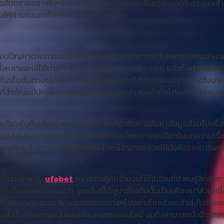
ียงต่ออันตรายอย่างยิ่งๆโดยหนึ่งในแนวทางการพนันแทงบอลให้บรรลุผลส
วมให้ท่านตลอดทั้งตอนที่บอลลีกนั้นลงเตะ
รถตอบปัญหาตามความปรารถนา แล้วก็จูงใจนักการพนันหลายต่อคนจำนวน
ทั้งหลายแหล่ได้มากทีเดียว ถ้าเกิดเว็บต่างๆมีการระบุ แล้วก็
ufabet
แจ
รับโปรโมชั่นต่างๆได้นั้น บางเว็บอาจจะเป็นไปได้ว่าจะมีข้อจำกัดบางสิ่ง
ั้งที่สำคัญแม้นักเล่นการพนันสามารถเอาอย่างข้อจำกัดได้อย่างดีเยี่ยมแล้
ี่ยวพันกับเรื่องจำนวน บางเวลาก็เกี่ยวกับการค้นหาข้อมูลย้อนไปเพื่อน
ันและไม่ควรจะพนัน และก็ทั้งปวงนี้เป็นเนื้อหารายละเอียดในบทความเรื่
องเห็นแล้วว่าการมีข้อมูลที่มีประโยชน์สามารถช่วยให้มั่งคั่งจากการ
ากมายก็น้อย
ชื่อว่านักพนัน
ufabet
หลายต่อผู้คนจำนวนไม่ใช้น้อยที่ยังคงรู้จักก
ะต้องบอกก่อนเลยว่า จุดเด่นที่ได้ชูมาข้างต้นนั้นเป็นเพียงแต่ส่วนหนึ่
ไม่ได้อยากต้องการเสียผลตอบแทนต่างๆไปอย่างโชคร้ายแล้วล่ะก็ น่าจะจะ
ลสำเร็จจากการพนันบอลผ่านหนทางออนไลน์ จนถึงสามารถมั่งมีจากเกมกา