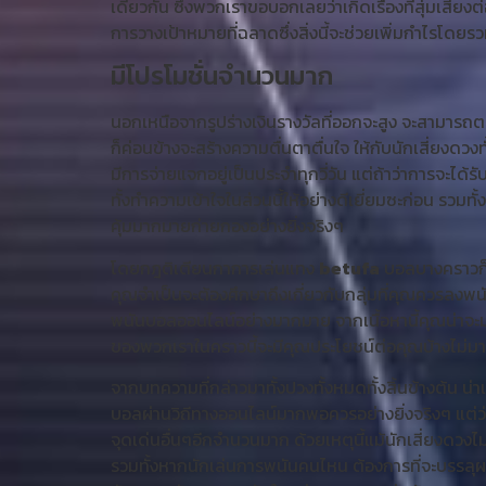
เดียวกัน ซึ่งพวกเราขอบอกเลยว่าเกิดเรื่องที่สุ่มเส
การวางเป้าหมายที่ฉลาดซึ่งสิ่งนี้จะช่วยเพิ่มกำไรโดยร
มีโปรโมชั่นจำนวนมาก
นอกเหนือจากรูปร่างเงินรางวัลที่ออกจะสูง จะสามา
ก็ค่อนข้างจะสร้างความตื่นตาตื่นใจ ให้กับนักเสี่ยงดวง
มีการจ่ายแจกอยู่เป็นประจำทุกวี่วัน แต่ถ้าว่าการจะได้
ทั้งทำความเข้าใจในส่วนนี้ให้อย่างดีเยี่ยมซะก่อน รวมท
คุ้มมากมายก่ายกองอย่างยิ่งจริงๆ
โดยกฎติเตียนกาการเล่นแทง
betufa
บอลบางคราวก็เก
คุณจำเป็นจะต้องศึกษาถึงเกี่ยวกับกลุ่มที่คุณควรลงพน
พนันบอลออนไลน์อย่างมากมาย จากเนื้อหานี้คุณน่าจะม
ของพวกเราในคราวนี้จะมีคุณประโยชน์ต่อคุณบ้างไม่ม
จากบทความที่กล่าวมาทั้งปวงทั้งหมดทั้งสิ้นข้างต้น น่าเ
บอลผ่านวิถีทางออนไลน์มากพอควรอย่างยิ่งจริงๆ แต่ว่าจ
จุดเด่นอื่นๆอีกจำนวนมาก ด้วยเหตุนี้แม้นักเสี่ยงดวง
รวมทั้งหากนักเล่นการพนันคนไหน ต้องการที่จะบรรลุผ