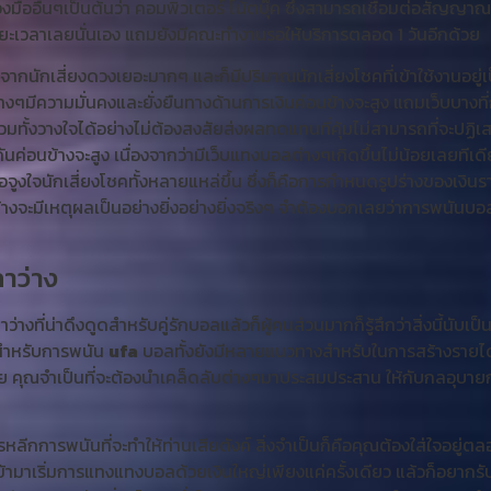
องมืออื่นๆเป็นต้นว่า คอมพิวเตอร์ โน้ตบุ๊ค ซึ่งสามารถเชื่อมต่อสัญญาณอ
ะเวลาเลยนั่นเอง แถมยังมีคณะทำงานรอให้บริการตลอด 1 วันอีกด้วย
นักเสี่ยงดวงเยอะมากๆ และก็มีปริมาณนักเสี่ยงโชคที่เข้าใช้งานอยู่เป
างๆมีความมั่นคงและยั่งยืนทางด้านการเงินค่อนข้างจะสูง แถมเว็บบางที่ก็ย
ทั้งวางใจได้อย่างไม่ต้องสงสัยส่งผลทดแทนที่คุ้มไม่สามารถที่จะปฏิเส
กันค่อนข้างจะสูง เนื่องจากว่ามีเว็บแทงบอลต่างๆเกิดขึ้นไม่น้อยเลยทีเด
ื่อจูงใจนักเสี่ยงโชคทั้งหลายแหล่ขึ้น ซึ่งก็คือการกำหนดรูปร่างของเงินร
จะมีเหตุผลเป็นอย่างยิ่งอย่างยิ่งจริงๆ จำต้องบอกเลยว่าการพนันบอล
าว่าง
ี่น่าดึงดูดสำหรับคู่รักบอลแล้วก็ผู้คนส่วนมากก็รู้สึกว่าสิ่งนี้นับเป
งสำหรับการพนัน
ufa
บอลทั้งยังมีหลายแนวทางสำหรับในการสร้างรายได
ง่าย คุณจำเป็นที่จะต้องนำเคล็ดลับต่างๆมาประสมประสาน ให้กับกลอุบายก
ีกการพนันที่จะทำให้ท่านเสียตังค์ สิ่งจำเป็นก็คือคุณต้องใส่ใจอยู่
าเริ่มการแทงแทงบอลด้วยเงินใหญ่เพียงแค่ครั้งเดียว แล้วก็อยากรับ