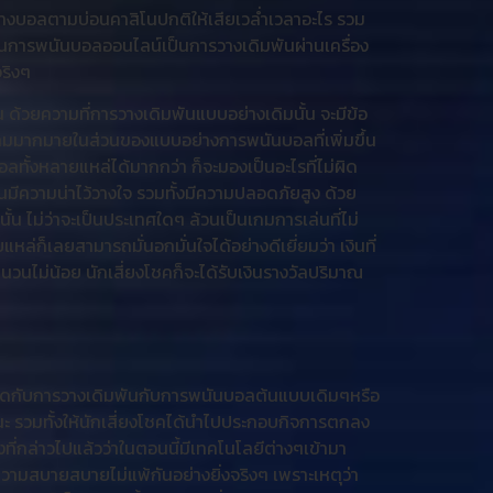
แทงบอลตามบ่อนคาสิโนปกติให้เสียเวล่ำเวลาอะไร รวม
เป็นการพนันบอลออนไลน์เป็นการวางเดิมพันผ่านเครื่อง
จริงๆ
ด้วยความที่การวางเดิมพันแบบอย่างเดิมนั้น จะมีข้อ
ความมากมายในส่วนของแบบอย่างการพนันบอลที่เพิ่มขึ้น
อลทั้งหลายแหล่ได้มากกว่า ก็จะมองเป็นอะไรที่ไม่ผิด
นมีความน่าไว้วางใจ รวมทั้งมีความปลอดภัยสูง ด้วย
ศนั้น ไม่ว่าจะเป็นประเทศใดๆ ล้วนเป็นเกมการเล่นที่ไม่
ล่ก็เลยสามารถมั่นอกมั่นใจได้อย่างดีเยี่ยมว่า เงินที่
นวนไม่น้อย นักเสี่ยงโชคก็จะได้รับเงินรางวัลปริมาณ
ึดติดกับการวางเดิมพันกับการพนันบอลต้นแบบเดิมๆหรือ
้แนะ รวมทั้งให้นักเสี่ยงโชคได้นำไปประกอบกิจการตกลง
ที่กล่าวไปแล้วว่าในตอนนี้มีเทคโนโลยีต่างๆเข้ามา
วามสบายสบายไม่แพ้กันอย่างยิ่งจริงๆ เพราะเหตุว่า