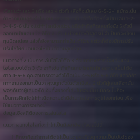
ดังเช่นว่า เลข 3 หรือ เลข 4 ตัวที่เหลือก็จะมีเลข 6-5-2-1 แม้กระนั้น
ถ้าหากแต้มลูกเต๋าในเกมแรกออกมาเป็นตัวใดตัวหนึ่งเป็น เลข 1-2-
3-4-5-6 นั้น จะได้กำไรหนึ่งหน่วย หรือถ้าถ้าเกิดเลขทั้งยัง 5 ตัวนี้
ออกมาเป็นเลขเบิ้ล ก็ได้เงินคืน แต่ว่าแม้จะใช้สูตรนี้ จำเป็นที่จะมีเงิน
ทุนนิดหน่อย แล้วก็ยังสามารถทำเงินได้ด้วย แต่ว่าก็ต้องมีการปรับ
ปรับใช้ให้กับตนเองให้เป็นตัวตนสูงที่สุด
แนวทางที่ 2 เป็นการเล่นไฮโลโต๊ด 3 ตัวแนวทางการนี้จะเล่นแทง
ไฮโลแบบโต๊ด 3 ตัว อาทิเช่น ถ้าเกิดเกม
betufa
ออกมาเป็นโต๊ด
ยาว 4-5-6 คุณสามารถวางตัวโต๊ดเป็น 4-5 หรือ 5-6 ก็ได้ แล้วก็ถ้า
หากเกมออกมาเป็นว่า คุณถูกตัวใดตัวหนึ่งใน 2 ตัวที่ผู้เล่นเลือกนั้น
พอๆกับว่าผู้เล่นจะได้เงินทั้งผองที่เล่นในรอบนั้น แม้กระนั้นก็จะ
เป็นการฝึกหัดให้กำเนิดความชำนิชำนาญในการดูให้ออกก่อน เพื่อ
ใช้แนวทางการอย่างนี้
ข้อมูลเชิงสถิติของการเล่นไฮโล
แนวทางแทงไฮโลที่จะทำให้เป็นมืออาชีพ ดังต่อไปนี้
ศึกษาที่จะทำการโต๊ดให้เป็น โดยจะต้องดูความเป็นไปได้ของ