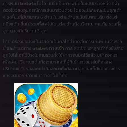
การพนัน
betufa
ไฮโล นับว่าเป็นการพนันในแบบอย่างหนึ่ง ที่จำ
ต้องใช้วัสดุอุปกรณ์การเล่นมาร่วมด้วย โดยจะมีลักษณะเป็นลูกเต๋า
4 เหลี่ยมที่มีปริมาณ 6 ด้าน ในแต่ละด้านจะมีปริมาณแต้ม ตั้งแต่
หนึ่งแต้ม ขึ้นไปรวมทั้งไล่ไปในแต่ละด้านถึงปริมาณหกแต้ม รวมทั้ง
ลูกเต๋าจะมีปริมาณ 3 ลูก
โดยเครื่องมือนี้จะเป็นวัสดุที่เป็นกลไกสำคัญในการเล่นพนันจำพวก
นี้ และก็แนวทาง
ufabet ทางเข้า
การเล่นเป็น เอาลูกเต๋าทั้งยังสาม
ลูกไปใส่เอาไว้ข้างในจานรวมทั้งใช้ฝาครอบปิดไว้แล้วเขย่าออกมา
เพื่ออ่านปริมาณแต้มที่ออกมา และก็ผู้ที่เข้ามาร่วมเล่นก็จะแทง
ปริมาณแต้มของลูกเต๋าที่ออกมาทั้งยังสามลูก และก็มีแนวทางการ
แทงแต้มอีกหลายแนวทางที่ไม่ซ้ำกัน