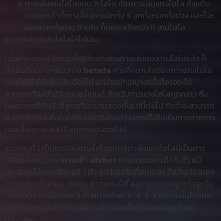
การเล่นเกมไฮโลแบบ 11 ไฮโล เป็นการเล่นแทงไฮโล ซึ่งแต้ม
ของลูกเต๋าที่การเสี่ยงทายอีกทั้ง 3 ลูกทั้งหมดทั้งปวง และก็จะ
มีผลบวกทั้งปวง 11 แต้ม ก็เลยจะเรียกว่า 11 เกมไฮโล
แนวทางการเล่นไฮโลให้ได้เงิน
เมื่อทำความเข้าใจรวมทั้งรู้จักลักษณะการเล่นของเกมไฮโลแล้ว ก็
จำเป็นต้องมาหาแนวทาง
betufa
การศึกษาเล่าเรียนการแทงไฮโล
เช่นไรให้ได้เงินไม่เสียตังค์ไม่ แต่ว่าแน่ๆว่าบางครั้งก็อาจจะไม่
สามารถที่จะใช้ได้ร้อยเปอร์เซนต์ สำหรับการแทงไฮโลทุกคราว ซึ่ง
มองจากสถิติแล้วก็สูตรที่เอามาแสดงตั้งแต่นี้ต่อไป ถือว่าจะสามารถ
ช่วยทำให้ผู้เล่นไฮโลได้รับเงินจริงๆแต่ว่าสูตรนี้ไม่ใช่เป็นการทายการ
เล่นเสี่ยงดวง ซึ่งมี2 แนวทางดังต่อไปนี้
แนวทางที่ 1 เป็นการเล่นแทงไฮโลแบบสุ่ม เล่นแทงไฮโลนี้เป็นการ
เลือกเล่นแนวทาง
ทางเข้า ufabet
การแทงแบบ เต็ง 5 ตัว แม้
กระนั้นจะไม่แทงเพียงแค่ 1 ตัว แต่ว่าจะเริ่มที่เกมแรก จำเป็นต้องมอง
ความน่าจะเป็นก่อน ดังเช่น ถ้าว่าแทงไฮโลสูง แต้มของลูกเต๋าสูง ใน
เกมถัดไป จะเลือกแทง 5 ตัวหมายถึง6-5-4-3-2 แม้กระนั้นไม่แทง
เลข 1 แม้กระนั้นถ้าว่าในเริ่มต้นนั้น ออกเป็นตัวเลขไม่มสูงไม่ต่ำ
เป็นกลาง