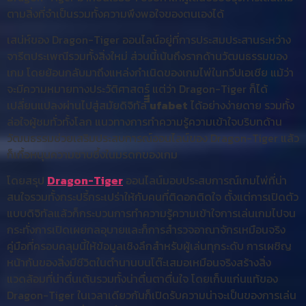
ตามสิ่งที่จำเป็นรวมทั้งความพึงพอใจของตนเองได้
เสน่ห์ของ Dragon-Tiger ออนไลน์อยู่ที่การประสมประสานระหว่าง
จารีตประเพณีรวมทั้งสิ่งใหม่ ส่วนนี้เน้นถึงรากด้านวัฒนธรรมของ
เกม โดยย้อนกลับมาถึงแหล่งกำเนิดของเกมไพ่ในทวีปเอเชีย แม้ว่า
จะมีความหมายทางประวัติศาสตร์ แต่ว่า Dragon-Tiger ก็ได้
เปลี่ยนแปลงผ่านไปสู่สมัยดิจิทัล
ีีีufabet
ได้อย่างง่ายดาย รวมทั้ง
ล่อใจผู้ชมทั่วทั้งโลก แนวทางการทำความรู้ความเข้าใจบริบทด้าน
วัฒนธรรมช่วยเสริมประสบการณ์ออนไลน์ของ Dragon-Tiger แล้ว
ก็เกื้อหนุนความซาบซึ้งในมรดกของเกม
โดยสรุป
Dragon-Tiger
ออนไลน์มอบประสบการณ์เกมไพ่ที่น่า
สนใจรวมทั้งกระปรี้กระเปร่าให้กับคนที่ติดอกติดใจ ตั้งแต่การเปิดตัว
แบบดิจิทัลแล้วก็กระบวนการทำความรู้ความเข้าใจการเล่นเกมไปจน
กระทั่งการเปิดเผยกลอุบายและก็การสำรวจอาณาจักรเหมือนจริง
คู่มือที่ครอบคลุมนี้ให้ข้อมูลเชิงลึกสำหรับผู้เล่นทุกระดับ การเผชิญ
หน้ากันของสิ่งมีชีวิตในตำนานบนโต๊ะเสมอเหมือนจริงสร้างสิ่ง
แวดล้อมที่น่าตื่นเต้นรวมทั้งน่าตื่นตาตื่นใจ โดยเก็บแก่นแท้ของ
Dragon-Tiger ในเวลาเดียวกันก็เปิดรับความน่าจะเป็นของการเล่น