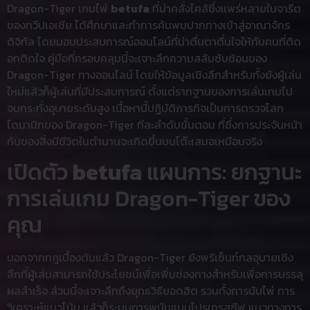
Dragon-Tiger เกมไพ่
betufa
ที่น่าคลั่งไคล้ซึ่งแพร่หลายในจารีต
ของทวีปเอเชีย ได้ศึกษาและทำการค้นพบปากทางเข้าสู่อาณาจักร
ดิจิทัล โดยมอบประสบการณ์ออนไลน์ที่น่าตื่นตาตื่นใจให้กับคนที่ติด
อกติดใจ คู่มือที่ครอบคลุมนี้จะเจาะลึกความสลับซับซ้อนของ
Dragon-Tiger ทางออนไลน์ โดยให้ข้อมูลเชิงลึกสำหรับทั้งยังผู้เล่น
ใหม่แล้วก็ผู้เล่นที่มีประสบการณ์ ตั้งแต่รากฐานของการเล่นเกมไป
จนกระทั่งอุบายระดับสูง เนื้อหานี้ปฏิบัติภารกิจเป็นการตรวจโลก
ไดนามิกของ Dragon-Tiger ทีละลำดับขั้นตอน ที่ซึ่งการประจันหน้า
กันของสิ่งมีชีวิตในตำนานจะเกิดขึ้นบนโต๊ะเสมอเหมือนจริง
เปิดตัว
betufa
แผนการ: ยกฐานะ
การเล่นเกม Dragon-Tiger ของ
คุณ
นอกจากกฎเบื้องต้นแล้ว Dragon-Tiger ยังพรีเซ็นท์กลอุบายเชิง
ลึกที่ผู้เล่นสามารถใช้ประโยชน์เพื่อเพิ่มช่องทางสำหรับเพื่อการบรรลุ
ผลสำเร็จ ส่วนนี้จะเจาะลึกถึงยุทธวิธียอดฮิต รวมทั้งการนับไพ่ การ
วิเคราะห์แนวโน้ม แล้วก็ระบบการพนันแบบโปรเกรสซีฟ แนวทางการ