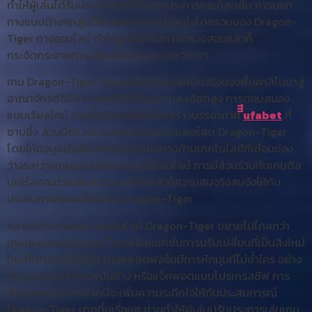
ทำให้ผู้เล่นได้รับประสบการณ์ที่นานาประการและก็สดชื่น การบอก
ทางแบบต่างๆกลุ่มนี้ช่วยเพิ่มความน่าสนใจโดยรวมของ Dragon-
Tiger ทางออนไลน์ ทำให้ผู้เล่นได้โอกาสตรวจสอบแล้วก็
กระจัดกระจายการเสี่ยงภัยในเกมของพวกเขา
เกม Dragon-Tiger ดีลเลอร์สดนำความเป็นจริงของพื้นคาสิโนมาสู่
อาณาจักรดิจิทัล การสตรีมวิดีโอความละเอียดสูง การตอบสนอง
แบบเรียลไทม์ รวมทั้งดีลเลอร์มือโปรสร้างบรรยากาศ
ีีีufabet
ที่
ซาบซึ้ง ส่วนนี้ตรวจคุณลักษณะของดีลเลอร์สด Dragon-Tiger
โดยให้ข้อมูลเชิงลึกเกี่ยวกับสิ่งใหม่ทางด้านเทคโนโลยีที่เชื่อมช่อง
ว่างระหว่างเกมแบบเริ่มแรกแล้วก็ออนไลน์ การมีส่วนร่วมกับเกมดีล
เลอร์สดจะช่วยเพิ่มความระทึกใจแล้วก็ความสมจริงสมจังให้กับ
ประสบการณ์ออนไลน์ของ Dragon-Tiger
ความมากมายของเกมออนไลน์ Dragon-Tiger ขยายไปไกลกว่า
เกมเพลย์แบบเริ่มแรก โดยพรีเซนเทชั่นการปรับเปลี่ยนที่เป็นสิ่งใหม่
ใหม่ที่เย้ายวนใจผู้เล่น บางแพลตฟอร์มมีการหักมุมที่ไม่ซ้ำใคร อย่าง
เช่น รอบโบนัส การพนันข้าง หรือแจ็คพอตแบบโปรเกรสซีฟ การ
สำรวจแบบต่างๆพวกนี้จะเพิ่มความระทึกใจให้กับประสบการณ์
Dragon-Tiger มากขึ้นเรื่อยๆ ช่วยทำให้ผู้เล่นปรับปรุงการเล่นเกม