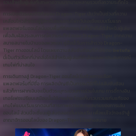
รวมสำหรับผู้เล่นที่เสาะหาความมากมายหลายรวมทั้งความระทึกใจ
การเปิดตัวระบบดิจิทัลของ Dragon-Tiger นับว่าเป็นช่วงที่ความ
เคลื่อนไหวสำหรับผู้รู้สึกชื่นชอบเกมไพ่ทวีปเอเชียแบบเริ่มแรก
แพลตฟอร์มออนไลน์มอบพื้นที่ที่สบายแล้วก็เข้าถึงได้สำหรับผู้เล่น
เพื่อสัมผัสประสบการณ์ความระทึกใจของ Dragon-Tiger จากความ
สบายสบายในบ้านของพวกเขา คู่มือนี้เริ่มการสำรวจ Dragon-
Tiger ทางออนไลน์ โดยเผยความสลับซับซ้อนที่ทำให้เกม
betufa
นี้เป็นตัวเลือกที่น่าคลั่งไคล้สำหรับผู้เล่นที่กำลังมองหาประสบการณ์
เกมไพ่ที่น่าสนใจ
การเดินทางสู่ Dragon-Tiger ออนไลน์เริ่มด้วยการเลือก
แพลตฟอร์มที่มีชื่อ การผลิตบัญชีเป็นกรรมวิธีที่ไม่สลับซับซ้อน
แล้วก็การฝากเงินจะเป็นตัวระบุกระบวนการร่วมในเกม การชี้ทางอิน
เทอร์เฟซเปรียบเสมือนนั้นใช้งานง่าย โดยเก็บรวบรวมแก่นแท้ของ
เกมไพ่แบบเริ่มแรกตอนที่สารภาพความสบายสบายของการเล่น
ออนไลน์ ส่วนนี้จะชี้แนะผู้เล่นตลอดขั้นตอนเริ่ม เพื่อแน่ใจว่าจะเข้าสู่
อาณาจักรออนไลน์ของ Dragon-Tiger ได้อย่างสบาย