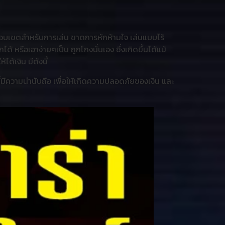
ม่มีขอบเขตสำหรับการเล่น ขาดการหักห้ามใจ เล่นแบบไร้
้ หรือเอาง่ายๆเป็น ถูกโกงนั่นเอง ซึ่งเกิดขึ้นได้แม้
ห้ได้เงิน มีดังนี้
ี่มีความน่านับถือ เพื่อให้เกิดความปลอดภัยของเงิน และ