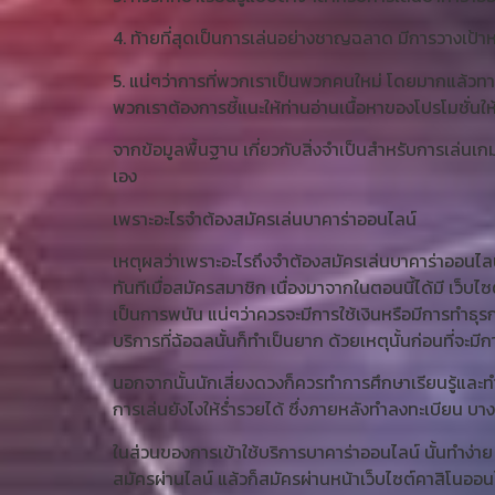
4. ท้ายที่สุดเป็นการเล่นอย่างชาญฉลาด มีการวางเป้าห
5. แน่ๆว่าการที่พวกเราเป็นพวกคนใหม่ โดยมากแล้วทาง
พวกเราต้องการชี้แนะให้ท่านอ่านเนื้อหาของโปรโมชั่นให้ด
จากข้อมูลพื้นฐาน เกี่ยวกับสิ่งจำเป็นสำหรับการเล่น
เอง
เพราะอะไรจำต้องสมัครเล่นบาคาร่าออนไลน์
เหตุผลว่าเพราะอะไรถึงจำต้องสมัครเล่นบาคาร่าออนไลน์ ก
ทันทีเมื่อสมัครสมาชิก เนื่องมาจากในตอนนี้ได้มี เว็บ
เป็นการพนัน แน่ๆว่าควรจะมีการใช้เงินหรือมีการทำธุ
บริการที่ฉ้อฉลนั้นก็ทำเป็นยาก ด้วยเหตุนั้นก่อนที่จะม
นอกจากนั้นนักเสี่ยงดวงก็ควรทำการศึกษาเรียนรู้และ
การเล่นยังไงให้ร่ำรวยได้ ซึ่งภายหลังทำลงทะเบียน บ
ในส่วนของการเข้าใช้บริการบาคาร่าออนไลน์ นั้นทำง่าย
สมัครผ่านไลน์ แล้วก็สมัครผ่านหน้าเว็บไซต์คาสิโนออน