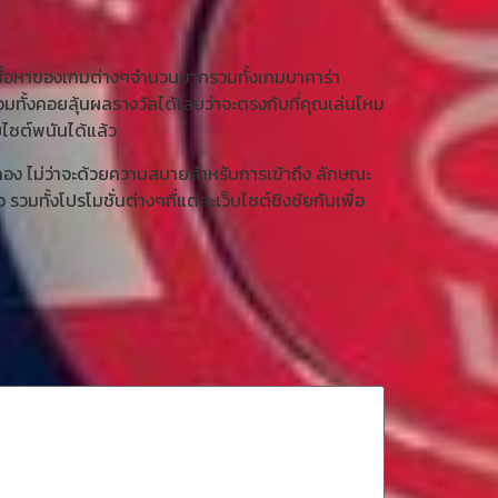
มีเนื้อหาของเกมต่างๆจำนวนมากรวมทั้งเกมบาคาร่า
มทั้งคอยลุ้นผลรางวัลได้เลยว่าจะตรงกับที่คุณเล่นไหม
บไซต์พนันได้แล้ว
อง ไม่ว่าจะด้วยความสบายสำหรับการเข้าถึง ลักษณะ
รวมทั้งโปรโมชั่นต่างๆที่แต่ละเว็บไซต์ชิงชัยกันเพื่อ