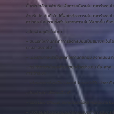
ขั้นตอนกล้วยๆสำหรับเพื่อการสมัครเล่นบาคาร่าออนไล
สำหรับนักเล่นมือใหม่ที่พอใจต้องการเล่นบาคาร่าออนไ
คาร่าออนไลน์รวมทั้งทำเงินจากการเล่นได้มากขึ้น ดังต่อ
สมัครผ่านหน้าเว็บไซต์
– ขั้นแรกให้ท่านกระทำการลงทะเบียนเป็นสมาชิกเว็บไซต
ตามลำดับต่อไป
– เมื่อเข้ามาที่หน้าเว็บหลักให้ท่านคลิกปุ่ม ลงทะเบียน ที
– กระทำกรอกข้อมูลส่วนตัวยกตัวอย่างเช่น ชื่อ-สกุล เ
การเข้าระบบ
– แจ้งยอดการโอนเงิน รอคอยไม่นานจะได้รับ User กับ
สมัครผ่านโทรศัพท์เคลื่อนที่
– แอด Line Official, สแกนคิวอาร์รหัส หรือติดต่อ Ca
– แจ้งข้อมูลส่วนตัวเหมือนกันกับแบบอย่างการสมัครผ่