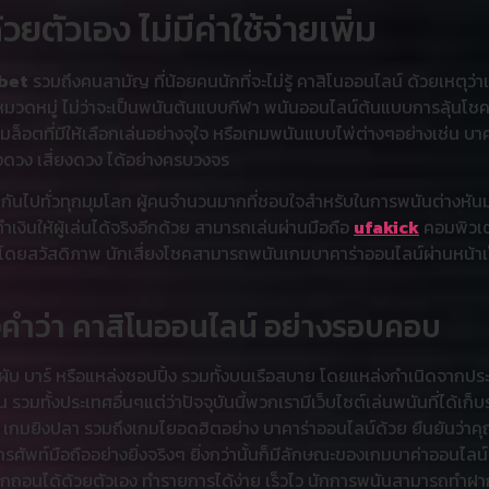
ตัวเอง ไม่มีค่าใช้จ่ายเพิ่ม
bet
รวมถึงคนสามัญ ที่น้อยคนนักที่จะไม่รู้ คาสิโนออนไลน์ ด้วยเหตุว่า
ดหมู่ ไม่ว่าจะเป็นพนันต้นแบบกีฬา พนันออนไลน์ต้นแบบการลุ้นโชค ล
เกมล็อตที่มีให้เลือกเล่นอย่างจุใจ หรือเกมพนันแบบไพ่ต่างๆอย่างเช่น
่ยงดวง เสี่ยงดวง ได้อย่างครบวงจร
เล่นกันไปทั่วทุกมุมโลก ผู้คนจำนวนมากที่ชอบใจสำหรับในการพนันต่างหั
เงินให้ผู้เล่นได้จริงอีกด้วย สามารถเล่นผ่านมือถือ
ufakick
คอมพิวเต
้โดยสวัสดิภาพ นักเสี่ยงโชคสามารถพนันเกมบาคาร่าออนไลน์ผ่านหน้าเว็บ
ว่า คาสิโนออนไลน์ อย่างรอบคอบ
ผับ บาร์ หรือแหล่งชอปปิ้ง รวมทั้งบนเรือสบาย โดยแหล่งกำเนิดจากประเท
 รวมทั้งประเทศอื่นๆแต่ว่าปัจจุบันนี้พวกเรามีเว็บไซต์เล่นพนันที่ได้เก
 เกมยิงปลา รวมถึงเกมไยอดฮิตอย่าง บาคาร่าออนไลน์ด้วย ยืนยันว่าค
โทรศัพท์มือถืออย่างยิ่งจริงๆ ยิ่งกว่านั้นก็มีลักษณะของเกมบาค่าอ
ฝากถอนได้ด้วยตัวเอง ทำรายการได้ง่าย เร็วไว นักการพนันสามารถทำฝ