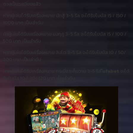
ดวงเป็นระเบียบแล้ว
หากผู้เล่นได้รับเครื่องหมาย นักสู้ 3-5 รีล จะได้รับโบนัส 15 / 150 /
1000 บาท เป็นลำดับ
ถ้าผู้เล่นได้รับเครื่องหมาย มงกุฎ 3-5 รีล จะได้รับโบนัส 15 / 100 /
500 บาท เป็นลำดับ
หากผู้เล่นได้รับเครื่องหมาย สิงโต 3-5 รีล จะได้รับโบนัส 10 / 50/
200 บาท เป็นลำดับ
หากผู้เล่นได้รับเครื่องหมาย กระบี่และก็ขวาน 3-5 รีล
ีufabet
จะได้
รับโบนัส 10 / 30/ 120 บาท เป็นลำดับ