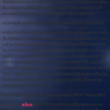
ซื้อฟรีสปินในแต่ละรอบ จากค่าย Spinomenal ค่ายที่มีระบบระเบียบ
Buy Feature สำหรับคนที่ถูกใจเล่นสล็อตไม่สมควรพลาด และก็
สามารถเริ่มซื้อฟรีสปิน เกมสล็อต IRISH TREASURES ได้
แนวทางเล่น รวมทั้งค่าการวางเดิมพัน สล็อต IRISH TREASURES
คาสิโน กับ สล็อต IRISH TREASURES ทำให้การเล่นง่ายดายมากยิ่ง
ขึ้น ไม่ต้องวุ่นวายเรื่องปรับปรุงหลายแบบ แค่เพียงเลือกว่าต่อ 1 แถว
จะชำระเงินพนันเยอะแค่ไหนเท่านี้ก็จบเลย เริ่มหมุนได้โดยทันที โดย
เงินวางเดิมพันนั้นจะเริ่มอย่างต่ำที่สุดที่ผู้เล่นจะลงได้เป็น 6 บาท เฉลี่
ยนเป็น 0.2 บาทต่อ 1 แถวนั่นเอง ส่วนเงินวางเดิมพันสูงสุดอยู่ที่ 120
บาทต่อ 1 แถวรวมแล้วเป็น 3600 บาทต่อการหมุน 1 ครั้ง เล่นกันได้
กล้วยๆชำระเงินจริง
ufabet
เลือกและกดหมุนสล็อตได้เลย สล็อต
IRISH TREASURES เพียงแค่เล่นแบบธรรมดาก็ชำระเงินรางวัลค่อน
ข้างจะหลายครั้ง ทำให้ผู้เล่นได้โอกาสหมุนได้มากขึ้น ยิ่งหมุนบ่อย
มากก็ได้โบนัสมากยิ่งขึ้นนั่นแหละ
จุดแข็ง คาสิโนออนไลน์ ที่น่าดึงดูดของสล็อต IRISH TREASURES
จุดแข็งของ
สล็อต
IRISH TREASURES เกมนี้เป็น ผู้เล่นสามารถ