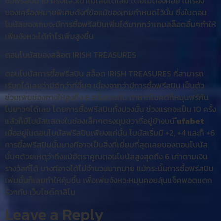
ซื้อฟรีสปิน 10 ครั้งแล้วเข้าไปเล่นได้เลย โดยไม่ต้องคอย ในเรื่อง
ของเครื่องหมายพิเศษดังที่ข้อแม้ของเกมกำหนดไว้นั้น ซึ่งในตอน
โบนัสของเกมจะมีการซื้อฟรีสปินเพิ่มได้มากกว่าเกมสล็อตอื่นๆทำให้
เพิ่มจังหวะได้กำไรเพิ่มสูงขึ้น
ตอนโบนัสของสล็อต IRISH TREASURES
ตอนโบนัสการซื้อฟรีสปิน สล็อต IRISH TREASURES ที่สามารถ
เรียกได้เลยว่ามีดีกว่าที่อื่นๆ เนื่องจากว่ามีการซื้อฟรีสปิน เป็นตัว
ช่วยเพิ่มช่องทางให้สูงถึง 6 ครั้งร่วมกัน ถ้าหากโชคดีก็หมุนฟรีกัน
ไปยาวๆได้เลย โดยการซื้อฟรีสปินทั้งปวงนั้น ช่วงแรกจะเป็น 10 ครั้ง
แล้วก็มีโบนัสแสดงในช่องเล็กๆตรงมุมขวาที่อยู่ข้างบน
ีufabet
เมื่ออยู่ในตอนโบนัสฟรีสปินเพียงแค่นั้น โบนัสเริ่มมี +2, +4 และก็ +6
การซื้อฟรีสปินนั้นบางทีอาจเป็นสิ่งที่เยี่ยมที่สุดเลยของตอนโบนัส
นั้นๆด้วยเหตุว่าถึงแม้อัตราคูณตอนโบนัสสูงสุดถึง 6 เท่าตามเงิน
รางวัลที่ได้ บางทีอาจได้ไม่จำนวนมากมาย แม้กระนั้นการซื้อฟรีสปิน
เพิ่มนั้นก็เลยทำให้คุ้มขึ้น เพื่อเพิ่มจังหวะหมุนคอยลุ้นแจ็คพอตแตก
รัวๆกับ เว็บไซต์คาสิโน
Leave a Reply