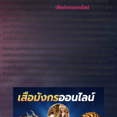
เล่นพนันได้อย่างมีความสุข รวมทั้งจะทำเงินได้มากมาย ดังนี้การ
เลือกใช้งานโปรแกรมคดโกงไพ่
เสือมังกรออนไลน์
อีกทั้ง 4 สูตร
จะไม่มีการจำกัดปริมาณการใช้แรงงาน มีความหมายว่านักเล่นการ
พนันจะสามารถใช้งานได้อย่างมาก ใช้ได้เมื่อใดก็ตามอยากเอาชนะ
เกมเสือมังกรออนไลน์ ผลการใช้สูตรทุจริตไพ่เสือมังกรออนไลน์
จากนักเสี่ยงดวงที่เอาไปใช้งานจริงได้พิสูจน์แล้วว่าใช้ได้จริง ไม่ยุ่ง
ยากด้วยการสังเกตสถิติการออกไพ่ก่อนหน้า ว่ามีการออกยังไง
ดังเช่น ออกไพ่ชิดกันยาวเสมือนหางมังกร หรือออกไพ่สลับไปๆมาๆ
เสมือนการตีปิงปอง เมื่อพินิจและก็สามารถจับทางไพ่ได้แล้ว ให้แทง
ตามรับประกันว่าไม่ผิดหวัง จากผู้เล่นที่ได้พิสูจน์มาแล้วที่นำสูตร
ทุจริตนี้ไปใช้ สามารถทำเงินได้มากร่วมกันทั้งหมด ด้วยเหตุดังกล่าว
ก็เลยอยากที่จะให้แฟนคลับ เกมไพ่เสือมังกรออนไลน์ได้ใช้ประโยชน์
ดูบ้าง