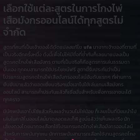
เลือกใช้แต่ละสูตรในการโกงไพ่
เสือมังกรออนไลน์ได้ทุกสูตรไม่
จำกัด
สูตรที่คนที่เป็นเจ้าของได้ดัดแปลงแก้ไข
ufa
มาจากเจ้าของที่ตามที่
เป็นจริงอีกครั้งหนึ่ง ดังนี้เพื่อไม่ให้มีชื่อที่ซ้ำกันก็เลยมาแปลงเป็น
สูตรคดโกงไพ่เสือมังกร ตามที่เป็นจริงก็คือสูตรการเล่นธรรมดา
นั่นเอง ทุกคนสามารถใช้ประโยชน์ฟรี สูตานี้รับประกันว่าเป็น
โปรแกรมสูตรคดโกงไพ่เสือมังกรออนไลน์อันดับแรกๆ ที่ผ่านการ
ยืนยันมาแล้วว่ายอดเยี่ยมจริงๆเมื่อเอาไปใช้เล่นเกมเสือมังกร
ออนไลน์ สามารถค้ำประกันแล้วก็เชื่อมั่นสำหรับเพื่อการเอาชนะได้
ทุกคราว
มีนักพนันเอาไปใช้แล้วเห็นผลจำนวนไม่ใช่น้อย ก็เลยเป็นที่นิยมนำไป
เล่นในคาสิโนออนไลน์มาตลอดและก็พิสูจน์แล้วว่าเห็นผลจริง นัก
เสี่ยงดวงโดยมากจะเลือกใช้โปรแกรมคดโกงไพ่เสือมังกรออนไลน์
สำหรับการพนันทุกหน นักการพนันสามารถเลือกใช้งานสูตรคดโกง