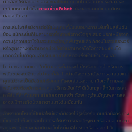
ตัวเลือกให้น้อยมาก อาจจะก่อให้คนจำนวนไม่น้อยบางครั้งก็อาจจะ
เหนื่อยหน่ายได้เร็ว
ทางเข้า ufabet
เนื่องจากเกมมีแบบเดิมๆ
บ่อยๆนั่นเอง
การเล่นไพ่เสือมังกรต่อให้เป็นเกมที่มีแบบอย่างการเล่นที่ไม่สลับซับ
ซ้อน แม้กระนั้นก็ไม่สามารถที่จะทายใจทางได้ถูกเสมอ นอกเหนือจาก
ความรู้ความเข้าใจในส่วนของข้อมูลพื้นฐานแล้ว ก็ยังมีในส่วนของวิธี
หรือสูตรต่างๆที่สามารถช่วยให้ท่านสามารถได้โอกาสชนะเกมได้
มากกว่าขึ้นถ้าคุณเล่าเรียนและก็ฝึกหัดจนถึงชำนิชำนาญแล้ว
ไม่ว่าจะเล่นเกมแบบใดก็บางครั้งก็อาจจะไม่ใช่เรื่องยากสำหรับการ
พนันของคุณอีกต่อไป และก็อีก 1 อย่างที่พวกเราต้องการจะเสนอแนะ
คุณไม่ว่าจะเป็นมือใหม่หรือคนทที่เคยเล่นและตาม เมื่อใดก็ตามลง
พนันคุณต้องมีการควบคุม บริหารเงินให้ดี นี่เป็นกฎเหล็กในการเล่น
คาสิโนที่สำคัญมาก
ufabet ทางเข้า
ด้วยเหตุว่าแม้คุณพลาดและ
อาจจะมีการเกิดปัญหาตามมาได้เหมือนกัน
สำหรับคนไหนที่เป็นมือใหม่และก็ยังคงไม่รู้เรื่องกับเกมเสือมังกร ทาง
เว็บคาสิโนก็จะมีแอดไม่นที่รอให้บริการตอบปัญหา หรือเสนอแนะคุณ
อยู่เฉพาะในช่วงเวลาที่ทางเว็บไซต์คาสิโนระบุหรือตลอด 1 วัน