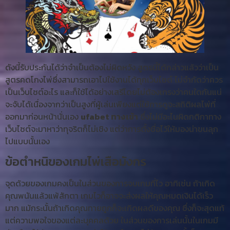
ดังนี้รับประกันได้ว่าจำเป็นต้องไม่ผิดหวัง สูตรนี้ได้กล่าวแล้วว่าเป็น
สูตรคดโกงไพ่ซึ่งสามารถเอาไปใช้งานได้ทุกเว็บไซต์ ไม่จำกัดว่าควร
เป็นเว็บไซต์อะไร และก็ใช้ได้อย่างเสรีโดยไม่ต้องเกรงว่าคนใดกันแน่
จะจับได้เนื่องจากว่าเป็นสูงที่ผู้เล่นเพียงแต่ใช้การดูจะสถิติผลไพ่ที่
ออกมาก่อนหน้านั่นเอง
ufabet ทางเข้า
ซึ่งไม่มีอะไนผิดกติกาทาง
เว็บไซต์จะมาหาว่าทุจริตก็ไม่เชิง แต่ว่าการตั้งชื่อไว้ให้มองน่าขนลุก
ไปแบบนั้นเอง
ข้อตำหนิของเกมไพ่เสือมังกร
จุดด้วยของเกมคงเป็นในส่วนของการจบเกมที่ไว อาทิเช่น ถ้าเกิด
คุณพนันแล้วแพ้สักตา เกมไวก็อาจจะส่งผลให้คุณหมดเงินได้เร็ว
มาก แม้กระนั้นถ้าเกิดคุณทายถูกก็จะเกิดผลดีของคุณ ซึ่งก็จะสุดแท้
แต่ความพอใจของแต่ละบุคคลด้วย ในส่วนของการเล่นนั้นในเกมมี