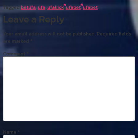
Tagged
betufa
,
ufa
,
ufakick
,
ีีufabet
,
ีีีufabet
Leave a Reply
Your email address will not be published.
Required fields
are marked
*
Comment
*
Name
*