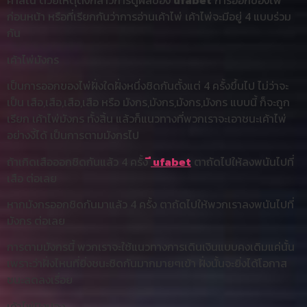
คาสิโน ด้วยเหตุดังกล่าวการดูผลของ
ีีีufabet
การออกของไพ่
ก่อนหน้า หรือที่เรียกกันว่าการอ่านเค้าไพ่ เค้าไพ่จะมีอยู่ 4 แบบร่วม
กัน
เค้าไพ่มังกร
เป็นการออกของไพ่ฝั่งใดฝั่งหนึ่งชิดกันตั้งแต่ 4 ครั้งขึ้นไป ไม่ว่าจะ
เป็น เสือ,เสือ,เสือ,เสือ หรือ มังกร,มังกร,มังกร,มังกร แบบนี้ ก็จะถูก
เรียก เค้าไพ่มังกร ทั้งสิ้น แล้วก็แนวทางที่พวกเราจะเอาชนะเค้าไพ่
อย่างงี้ได้ เป็นการตามมังกรไป
ถ้าเกิดเสือออกชิดกันแล้ว 4 ครั้ง
ี ufabet
ตาถัดไปให้ลงพนันไปที่
เสือ ต่อเลย
หากมังกรออกชิดกันมาแล้ว 4 ครั้ง ตาถัดไปให้พวกเราลงพนันไปที่
มังกร ต่อเลย
การตามมังกรนี้ พวกเราจะใช้แนวทางการเดินเงินแบบคงเดิมแค่นั้น
เพราะว่าฝั่งไหนที่ยิ่งชนะชิดกันมากมายๆเข้า ฝั่งนั้นจะยิ่งได้โอกาส
ชนะลดลงเรื่อย
เค้าไพ่ปิงปอง