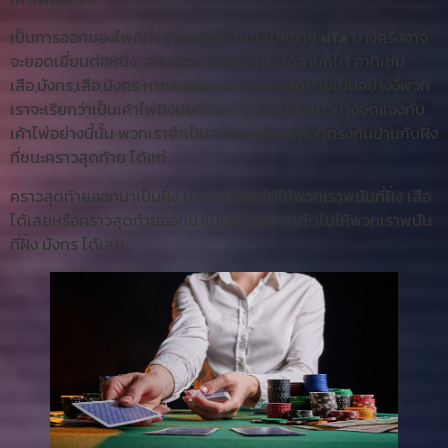
เป็นการออกของไพ่ที่ทั้งคู่ฝั่งสลับกันชนะไปๆมาๆ
ufa
บางครั้งอาจ
จะยอดเยี่ยมต่อหนึ่ง, สองต่อสอง หรือสามต่อสามก็ได้ อาทิเช่น
เสือ,มังกร,เสือ,มังกร หากผลออกมา 4 คราวสุดท้ายเป็นอย่างงี้พวก
เราจะเรียกว่าเป็นเค้าไพ่ปิงปองโดยทันที รวมทั้งแนวทางจัดแจงกับ
เค้าไพ่อย่างนี้นั้น พวกเราจำเป็นจะต้องพนันในฝั่งที่ตรงกันข้ามกับฝั่ง
ที่ชนะคราวสุดท้าย ได้แก่
คราวสุดท้ายออกมาเป็นฝั่ง มังกร ตาถัดไปให้พวกเราพนันที่ฝั่ง เสือ
ได้เลยหรือคราวสุดท้ายออกมาเป็นฝั่ง เสือ ตาถัดไปให้พวกเราพนัน
ที่ฝั่ง มังกร ได้เลย