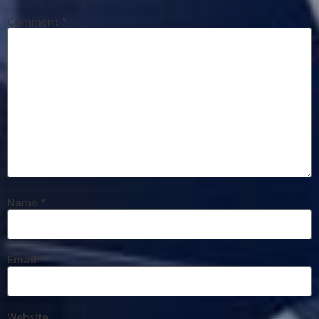
Comment
*
Name
*
Email
*
Website