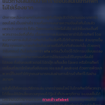
แนวทางเล่นเกมบาคาร่าออนไลน์ในโทรศัพท์
ไม่ใช่เรื่องยาก
นักการพนันหลายๆท่านคงพอรู้กันดีอยู่แล้วว่านิยามของ บาคาร่า
ออนไลน์ เป็นอย่างไร รวมทั้งอาจจะคลายความข้องใจกันไปแล้ว
เพราะว่า บาคาร่า ก็คือ ป๊อกกระเด้ง ใช่หรือไม่ใช่ แต่ว่าในประเด็นที่
พวกเราจะเอ๋ยถึงก็คือ เรื่องแนวทางเล่นเกมบาคาร่าในโทรศัพท์ โดย
แนวทางการเล่นในโทรศัพท์นั้นเป็นสิ่งที่ไม่ได้ทำยากเลย ส่วนจุดแข็ง
ก็คือ ทุกคนสามารถทำเป็นในเวลาแค่ไม่กี่นาทีเพียงแค่นั้น ด้วยเหตุ
ว่าในตอนนี้ เว็บไซต์บาคาร่า
ufa
แต่ละเว็บไซต์ได้มีการเปลี่ยนแปลง
ระบบของตนให้สามารถรองรับการใช้แรงงานได้ในทุกเครื่องใช้
ไม้สอย ทั้งยังคอมพิวเตอร์ โน้ตบุ๊ก แท็บเล็ต ไอเพด หรือโทรศัพท์
เคลื่อนที่สมาร์ทโฟนทั้งยังระบบ ios และก็ android ด้วยการพัฒนา
พวกนี้ก็เลยทำให้ทุกคนสามารถเล่นผ่านทางโทรคำศัพท์ได้อย่าง
สบายๆ
แล้วก็นี่ก็คือกรรมวิธีการเล่น บาคาร่าออนไลน์ ในโทรศัพท์ที่พวกเรา
ได้ชี้แนะให้นักเสี่ยงดวงทุกคนได้รู้แล้วก็ประพฤติตาม จะมองเห็นได้
เลยว่ามันมิได้ยากอะไรเลย
ทางเข้า ufabet
มั่นใจว่าทุกคนที่ใช้