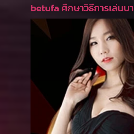
betufa ศึกษาวิธีการเล่นบาค