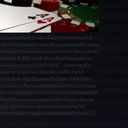
พนันออนไลน์ที่น่าไว้วางใจ หรือเล่าเรียนข้อตกลงการ
เคล็ดวิธีที่ดีสำหรับในการเล่นก็จะสามารถช่วยให้การเล่น
ุกต์ใช้นั้นจำเป็นต้องกระเป๋านแนวทางที่ดี ที่เหมาะสมกับ
กสิ่งหนึ่ง ซึ่งก็คือ คุณจำเป็นจะต้องกำหนดแผนการ
งแผนเล่นของคุณได้ดิบได้ดีแล้ว ี ufabet คุณก็จะ
ล่นบาคาร่าออนไลน์เจริญเพิ่มมากขึ้น บาคาร่า
ารเดิมพันเป็นที่นิยมเยอะขึ้นเรื่อยๆ ทำให้ได้มีการ
นไลน์นั่นเอง ซึ่งเกมพนันออนไลน์นั้นก็มีนานัปการเกม
าง บาคาร่าออนไลน์ ด้วย บาคาร่าออนไลน์เป็นเกมไพ่ที่
็สนใจที่จะเล่นบาคาร่าออนไลน์กันทั้งหมด เนื่องจาก
อนไลน์ เล่นยังไง กระบวนการเล่นบาคาร่าออนไลน์
งควรกระทำเลือกว่าคุณนั้นจะเลือกลงพนันกับข้างใด […]