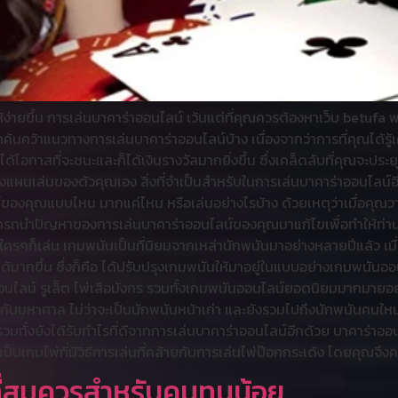
้ง่ายขึ้น การเล่นบาคาร่าออนไลน์ เว้นแต่ที่คุณควรต้องหาเว็บ betufa 
าค้นคว้าแนวทางการเล่นบาคาร่าออนไลน์บ้าง เนื่องจากว่าการที่คุณได้รู้
ด้โอกาสที่จะชนะและก็ได้เงินรางวัลมากยิ่งขึ้น ซึ่งเคล็ดลับที่คุณจะประย
งแผนเล่นของตัวคุณเอง สิ่งที่จำเป็นสำหรับในการเล่นบาคาร่าออนไลน์อี
์ของคุณแบบไหน มากแค่ไหน หรือเล่นอย่างไรบ้าง ด้วยเหตุว่าเมื่อคุณวา
ารถนำปัญหาของการเล่นบาคาร่าออนไลน์ของคุณมาแก้ไขเพื่อทำให้ท่านเ
ครๆก็เล่น เกมพนันเป็นที่นิยมจากเหล่านักพนันมาอย่างหลายปีแล้ว เมื่อก
้มากขึ้น ซึ่งก็คือ ได้ปรับปรุงเกมพนันให้มาอยู่ในแบบอย่างเกมพนันออ
ออนไลน์ รูเล็ต ไพ่เสือมังกร รวมทั้งเกมพนันออนไลน์ยอดนิยมมากมายอย่
ันมหาศาล ไม่ว่าจะเป็นนักพนันหน้าเก่า และยังรวมไปถึงนักพนันคนใหม่ก
รวมทั้งยังได้รับกำไรที่ดีจากการเล่นบาคาร่าออนไลน์อีกด้วย บาคาร่าอ
นเป็นเกมไพ่ที่มีวิธีการเล่นที่คล้ายกับการเล่นไพ่ป๊อกกระเด้ง โดยคุณจึ
ที่สมควรสำหรับคนทุนน้อย