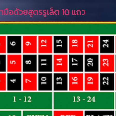
ามือด้วยสูตรรูเล็ต 10 แถว