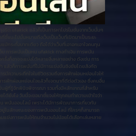
ุจริต ufakick แล้วก็เป็นการหาโปรโมชั่นจากเว็บนั้นๆ
่ชี้แนะไปนั้นหมายถึงเว็บเป็นเว็บที่เปิดมาเป็นระยะ
แม้กระทั้งบาทเดียว ถือได้ว่าเว็บที่เอาอกเอาใจคนทุน
เว็บ การพนันเป็นหน ufakick ทางทำเงิน การพนัน
งครั้งก็อาจจะแบ่งได้หลายสิ่งหลายอย่าง ดังเช่น การ
 แล้วก็การพนันที่ไม่มีการแข่งขันชิงชัยโดยสังกัด
องการมีความระทึกใจในชีวิตรวมถึงการพักผ่อนหย่อนใจให้
พักผ่อนหย่อนใจแล้วก็เจตนาที่ดีต่อตัวเอง ซึ่งคนอื่น
ป็นผู้ที่รู้จักพินิจพิจารณา รวมทั้งมีหลักเกณฑ์สำหรับ
ด้ยังไง วันนี้จะขอมาชี้แจงให้ทุกคนทำความเข้าใจว่า
ป็น พนันออนไลน์ เพราะได้มีการพัฒนาการเกี่ยวกับ
าอยู่ในลักษณะของการพนันออนไลน์ ที่ใครๆก็สามารถ
มแข่งการพนันให้คนจำนวนไม่น้อยได้เลือกเล่นหลาย