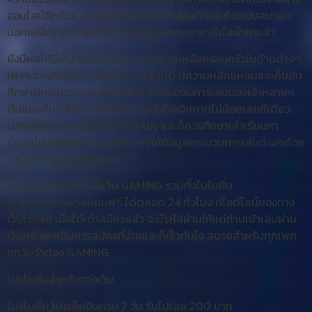
ออนไลน์อีกด้วย มีเพียงแค่โทรศัพท์เคลื่อนที่ก็เล่นได้แบบสบายๆ
นอกเหนือจากนั้นผู้คนจำนวนมากเล่นเกมบาคาร่าไลฟ์สดแล้ว
ยังมีผลให้มีเงินเยอะแยะมาย เอามาช่วยเหลือครอบครัวในด้านต่างๆ
เพราะว่าเขามีวิธีการสำหรับการเล่นที่ดี มีความหลักแหลมและก็ขยัน
ศึกษาดีกระบวนการเล่นของเจ้า จำกระบวนการเล่นของเจ้าหลายๆ
ต้นแบบที่เขาพินิจ ทำให้นักการพนันได้เงินมากไม่น้อยเลยทีเดียว
มากเนื่องจากเขามีวิธีการจำนั่นเอง และก็ควรศึกษาเล่าเรียนหา
ข้อมูลไม่น้อยเลยทีเดียวตามเพจให้ข้อมูลกระบวนการเล่นต่างๆด้วย
จะเป็นประโยชน์ต่อตัวเอง
แนวทางสมัครเข้าเล่นเว็บ GAMING รวมทั้งโบโมชั่น
คุณสามารถลงทะเบียนฟรี ได้ตลอด 24 ชั่วโมง ที่ไอดีไลน์ของทาง
เว็บได้เลย เมื่อได้เข้าสมัครแล้ว จะมีรหัสผ่านให้แด่ท่านเข้าเล่นผ่าน
เว็บกล้วยๆเป็นการสมัครที่ง่ายและก็เร็วทันใจ สบายสำหรับทุกเพศ
ทุกวัยจำต้อง GAMING
โปรโมชั่นสำหรับทางเว็บ
โปรโมชั่น โปรเช็คอินครบ 7 วัน รับไปเลย 200 บาท