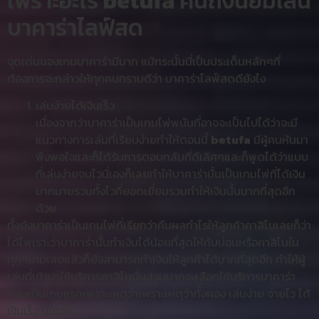
เพราะอะไร
betufa
คนถึงนิยมเล่น
บาคาร่าไลฟ์สด
จุดเด่นของเกมบาคาร่ามีมาก แม้กระนั้นนี่เป็นประเด็นหลักๆที่
ต้องการจะกล่าวให้ทุกคนทราบดีว่า บาคาร่าไลฟ์สดดียังไง
เล่นง่ายได้เงินเร็ว
เนื่องจากว่าบาคาร่าเป็นเกมไพ่พนันที่อาจจะเป็นไปได้ว่าจะมี
แนวทางการเล่นที่เรียบง่ายทำให้ตอนนี้
betufa
มีผู้คนหันมา
พึงพอใจและก็ได้รับการตอบกลับที่ดีเลิศๆและก็พูดได้ว่าแบบ
ที่เล่นง่ายจบไวนี่เองก็เลยทำให้บาคาร่านั้นเป็นเกมไพ่ที่ได้เงิน
มากมายรวมทั้งไวที่ยอดเยี่ยมรวมทำให้เงินนั้นมากที่สุดอีก
ด้วย
ทั้งยังบาคาร่าเป็นเกมไพ่ที่เรียกว่าคืนผลกำไรให้ลูกค้าคาสิโนเลยก็ว่า
ได้ไพเราะว่าบาคาร่านั้นทำเงินได้น้อยที่สุดให้กับบ่อนหรือคาสิโนใน
ทุกๆเกมเลยแล้วก็ยังสามารถทำเงินให้ลูกค้าได้มากที่สุดอีก ทำให้ผู้
เล่นที่เข้ามาใช้บริการคาสิโนนั้นส่วนมากจะเลือกใช้บริการบาคาร่า
ก่อนเป็นเกมแรกเพราะเหตุว่าเพราะเหตุว่าทั้งผอง เล่นง่าย จ่ายไว ได้
เงินเร็ว นั่นเอง