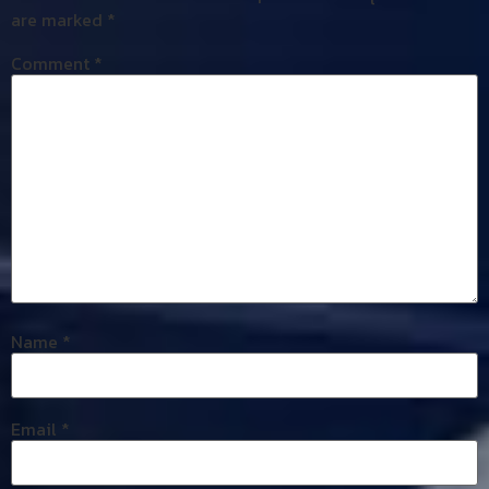
are marked
*
Comment
*
Name
*
Email
*