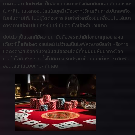
บาคาร่าสด
betufa
เป็นอีกแบบอย่างหนึ่งที่คนนิยมเล่นกันเยอะแยะ
ในคาสิโน ในโลกออนไลน์ในยุคนี้ เนื่องจากไร้คนเดินทางไปไกลๆที่จะ
ไปเล่นตามโต๊ะ ไม่มีผู้ใดต้องการเสียค่าตั๋วเครื่องบินเพื่อบินไปเล่นบา
คาร่าตามบ่อน มีแม้กระนั้นเล่นในออนไลน์ซะจำนวนมาก
นับได้ว่าเป็นโลกที่มีความน่านับถือเพราะว่ามีทั้งหมดทุกอย่างคน
เดียวกับ
ีีีufabet
ออนไลน์ ไม่ว่าจะเป็นไลฟ์สดขายสินค้า หรือการ
แสดงต่างๆเรียกกันว่าเป็นสมัยออนไลน์ที่คนนิยมหันมาทางโลก
เทคโนโลยีจริงๆรวมทั้งได้มีการปรับปรุงมาในแบบอย่างการเดิมพัน
ออนไลน์กันแบบใหม่ๆกันเลย