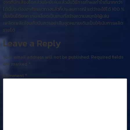
จากที่นักเสี่ยงโชคส่วนใหย๋เล่นแล้วนั้นวิธีการทำผลกำไรที่มากกว่า
ได้นั้นจะต้องอาศัยแนวทางแล้วก็ประสบการณ์ แต่ว่าจะใช้ได้ 100 %
นั้นเป็นได้ยาก เกมสล็อตเป็นเกมที่สร้างความสนุกให้ผู้เล่น
เพลิดเพลินใจปกับมันควรอย่าลืมจุดหมายเดิมเป็นให้เน้นการผลิต
รายได้
Leave a Reply
Your email address will not be published.
Required fields
are marked
*
Comment
*