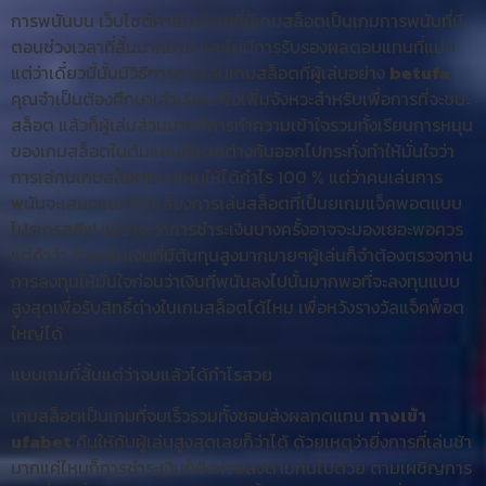
การพนันบน เว็บไซต์คาสิโน โดยที่มีเกมสล็อตเป็นเกมการพนันที่มี
ตอนช่วงเวลาที่สั้นมากมาย และไม่มีการรับรองผลตอบแทนที่แน่ๆ
แต่ว่าเดี๋ยวนี้นั้นมีวิธีการการเล่นเกมสล็อตที่ผู้เล่นอย่าง
betufa
คุณจำเป็นต้องศึกษาเล่าเรียนเพื่อเพิ่มจังหวะสำหรับเพื่อการที่จะชนะ
สล็อต แล้วก็ผู้เล่นส่วนมากมีการทำความเข้าใจรวมทั้งเรียนการหมุน
ของเกมสล็อตในต้นแบบที่แตกต่างกันออกไปกระทั่งทำให้มั่นใจว่า
การเล่กนเกมสล็อตแบบใหนให้ได้กำไร 100 % แต่ว่าคนเล่นการ
พนันจะเสนอแนะว่าให้เลี่ยงการเล่นสล็อตที่เป็นยเกมแจ็คพอตแบบ
โปรเกรสซีฟ แม้ว่าจะว่าการชำระเงินบางครั้งอาจจะมองเยอะพอควร
แต่ถ้าว่า การเพิ่มเงินที่มีต้นทุนสูงมากมายๆผู้เล่นก็จำต้องตรวจทาน
การลงทุนให้มั่นใจก่อนว่าเงินที่พนันลงไปนั้นมากพอที่จะลงทุนแบบ
สูงสุดเพื่อรับสิทธิ์ต่างในเกมสล็อตได้ไหม เพื่อหวังรางวัลแจ็คพ็อต
ใหญ่ได้
แบบเกมที่สั้นแต่ว่าจบแล้วได้กำไรสวย
เกมสล็อตเป็นเกมที่จบเร็วรวมทั้งชอบส่งผลทดแทน
ทางเข้า
ufabet
คืนให้กับผู้เล่นสูงสุดเลยก็ว่าได้ ด้วยเหตุว่ายิ่งการที่เล่นช้า
มากแค่ไหนก็การชำระเงินก็ยิ่งห่วยลงตามกันไปด้วย ตามเผชิญการ