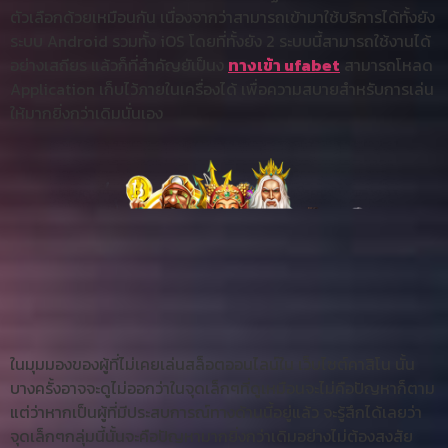
ตัวเลือกด้วยเหมือนกัน เนื่องจากว่าสามารถเข้ามาใช้บริการได้ทั้งยัง
ระบบ Android รวมทั้ง iOS โดยที่ทั้งยัง 2 ระบบนี้สามารถใช้งานได้
อย่างเสถียร แล้วก็ที่สำคัญยัเป็นง
ทางเข้า ufabet
สามารถโหลด
Application เก็บไว้ภายในเครื่องได้ เพื่อความสบายสำหรับการเล่น
ให้มากยิ่งกว่าเดิมนั่นเอง
ในมุมมองของผู้ที่ไม่เคยเล่นสล็อตออนไลน์ใน เว็บไซต์คาสิโน นั้น
บางครั้งอาจจะดูไม่ออกว่าในจุดเล็กๆที่ดูเหมือนจะไม่คือปัญหาก็ตาม
แต่ว่าหากเป็นผู้ที่มีประสบการณ์ทางด้านนี้อยู่แล้ว จะรู้สึกได้เลยว่า
จุดเล็กๆกลุ่มนี้นั้นจะคือปัญหามากยิ่งกว่าเดิมอย่างไม่ต้องสงสัย