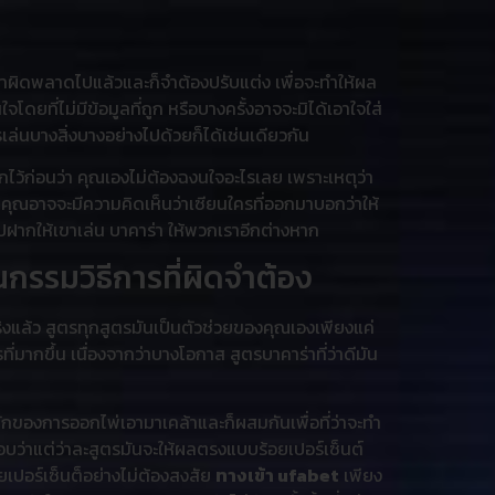
่ทำผิดพลาดไปแล้วและก็จำต้องปรับแต่ง เพื่อจะทำให้ผล
ดยที่ไม่มีข้อมูลที่ถูก หรือบางครั้งอาจจะมิได้เอาใจใส่
เล่นบางสิ่งบางอย่างไปด้วยก็ได้เช่นเดียวกัน
บอกไว้ก่อนว่า คุณเองไม่ต้องฉงนใจอะไรเลย เพราะเหตุว่า
คุณอาจจะมีความคิดเห็นว่าเซียนใครที่ออกมาบอกว่าให้
ปฝากให้เขาเล่น บาคาร่า ให้พวกเราอีกต่างหาก
นกรรมวิธีการที่ผิดจำต้อง
ี่จริงแล้ว สูตรทุกสูตรมันเป็นตัวช่วยของคุณเองเพียงแค่
่มากขึ้น เนื่องจากว่าบางโอกาส สูตรบาคาร่าที่ว่าดีมัน
ลักของการออกไพ่เอามาเคล้าและก็ผสมกันเพื่อที่ว่าจะทำ
้ตอบว่าแต่ว่าละสูตรมันจะให้ผลตรงแบบร้อยเปอร์เซ็นต์
ยเปอร์เซ็นต็อย่างไม่ต้องสงสัย
ทางเข้า ufabet
เพียง