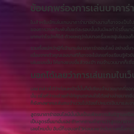
ข้อบกพร่องการเล่นบาคาร่าที่
ในสำหรับนักเล่นเกมบาคาร่ามาอย่างนานก็อาจจะเป็นไปได
ของการวางเดิมพันในแต่ละรอบนั้นมันมีผลกำไรขึ้นมานั่นเ
มากเท่าไรนักก็ได้ ด้วยเหตุว่าในบางครั้งเพศผู้เล่นเ
รวมทั้งแน่ๆว่าผู้ที่เข้ามาเล่น บาคาร่าออนไลน์ อย่างน
เนื่องจากตัวคุณเองบางทีก็อาจจะไม่เคยที่จะเรียนรู้หัวข
เล่นแบบงั้น ให้แทงแบบงี้แล้วจะเข้า คนจำนวนมากก็เชื
บอกได้เลยว่าการเล่นเกมในเว็
เลย กล่าวได้ว่าก่อนหน้านี้นั้นก็มีเซียนจำนวนมากที่ออกม
นั้น เพื่อที่ว่าจะช่วยทำให้คุณตกลงใจได้อย่างง่ายมากยิ่
ก็ยังคงพาคนเล่นคนจำนวนไม่น้อยไปหมดเงินมาและจากน
สูตรบาคาร่าออนไลน์นั้นมันเป็นเพียงการสันนิฐานหรือก
เป็นสูตรขึ้นมานั่นเอง ถ้าหากถามคำถามว่าสูตรบาคาร่ามั
เลยไหมนั้น อันนี้ก็ขอบอกไว้ก่อนเลยว่ามันบางครั้งอาจ