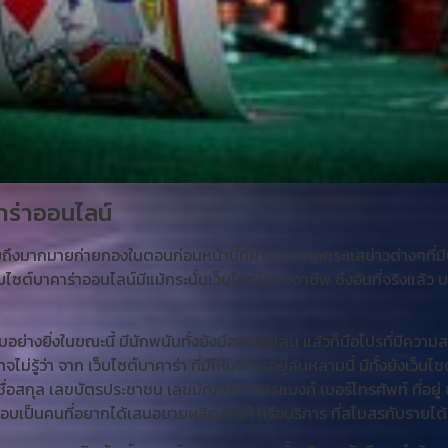
าร่าออนไลน์
เอ๋ยถึงมากมายก่ายกองในตอนก่อนหน้านี้ที่ผ่านมา จากกระแสข่าวต่างๆที่
เว็บไซต์บาคาร่าออนไลน์มีแม้กระนั้นเว็บไซต์ไม่จจฉาชีพ ซึ่งอันที่จริงแ
่างยิ่งในขณะนี้ มีนักพนันทั้งยังมือสมัครเล่น แล้วก็มือโปรที่มีความ
ว่า จาก เว็บไซต์บาคาร่า ที่มีให้บริการอยู่ล้นหลามนี้ มีทั้งยังเว็บไซต์ที
ื่อสกุล เลขบัตรประชาชน เลขบัญชีธนาคารแบงค์ เบอร์โทรศัพท์ ที่อยู่ ข้
ก็ชอบเป็นคนที่อยากได้เสนอขายผลิตภัณฑ์ หรือบริการ ที่สโมสรกับรายได