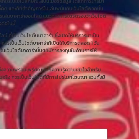
ูลที่ได้ไปใช้ในลักษณะสปนเมอร์ข้อมูล ได้แก่การโทรมา
่คิด และก็ที่สำคัญการไปเล่นพนันกับเว็บไซต์พวกนั้น
่อการเล่นบาคาร่าออนไลน์ แนวทางการไตร่ตรองว่าเว็บไซต์
ต่อไปนี้
ไลน์ ที่เป็นเว็บไซต์บบาคาร่า ซึ่งเปิดให้บริการมาเป็น
 ควรเป็นเว็บไซต์บาคาร่าที่เปิดให้บริการตลอด 1 วัน
นเว็บไซต์บาคาร่านั้นๆที่มีการลงทุนในด้านการให้
งถึงความพร้อมเพรียง และก็ความรู้ความเข้าใจสำหรับ
ินจริง ควรเป็นเว็บไซต์ที่มีการโปรโมทโฆษณา รวมทั้งมี