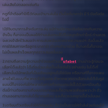
เล่นเสียไปตลอดเช่นกัน
กฏที่จำต้องทำให้ได้ก่อนเข้ามาเล่นใน เว็บไซต์บาคาร่า มี 5 ข้อดังต่อ
ไปนี้
1.ใช้จินตนาการสำหรับการเล่น แม้ท่านมีความจริงจังมากเกินความ
จำเป็น ก็อาจจะเป็นผลให้ท่านเล่นเกมส์ได้ไม่สนุกซักเท่าไหร่ ท่านควร
จะควรรำลึกไว้เสมอว่า การเล่นพนันปราศจากความแน่ๆ ดังนั้นแล้ว
การใช้สมการหรือสูตร บาคาร่า ต่างๆเข้ามาช่วย ก็บางครั้งก็อาจจะ
ไม่เป็นผลสำเร็จผลทุกคราวเสมอนั่นเอง
2.ทราบถึงความรู้ความเข้าใจของตัวเอง
ีีีufabet
ท่านน่าจะรู้ก่อนจะ
เลือกโต๊ะแล้วว่า โต๊ะที่จะร่วมเล่นเป็นนั้นเช่นไร อย่างเช่น ในโต๊ะที่
เลือกนั้นมีนักพนันที่เป็นเซียนอยู่คนไม่ใช่น้อย หรือบางทีก็อาจจะพบ
ลายไพ่ในแบบที่พวกเราไม่คุ้นเคย ถ้าหากพวกเราเลือกเล่นโต๊ะในรูป
แบบนี้ก็อาจจะก่อให้พลาดโอกาสที่จะชนะเกมส์นี้ได้ด้วยเหมือนกัน
ดังนี้ท่านต้องทราบถึงงบประมาณและก็ความพอเพียงเพราะว่า ตัว
ท่านเองสามารถเล่นได้มากแค่ไหน และก็ควรจะหยุดเมื่อไรนั่นเอง
3.เตรียมตัวเตรียมใจให้ดีก่อนเล่น ถือว่าเป็นการให้กำลังใจแก่เองได้