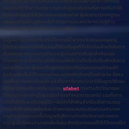
ปรับปรุงกรรมวิธีการตกลงใจของคุณได้เป็นอย่างมาก เวลาที่ต้น
เหตุด้านจิตวิทยา ดังเช่น การอ่านใจคู่แข่งขันรวมทั้งการปรับตัวให้
กับพลวัตของโต๊ะก็มีความหมายเสมอภาค ผู้เล่นสามารถยกฐานะ
เกมของตัวเองไปสู่อีกระดับได้ด้วยการประสานวิชาความรู้ด้าน
เทคนิคกับข้อมูลเชิงลึกทางด้านจิตวิทยา
ในคู่มือด้านเทคนิคเกี่ยวกับโป๊กเกอร์นี้ พวกเราได้ครอบคลุมกฎ
ฐานราก แผนการสำคัญ และก็วิธีระดับสูงที่จำเป็นต้องสำหรับในการ
ช่ำชองเกม กระบวนการทำความรู้ความเข้าใจถึงจุดสำคัญของ
ตำแหน่ง การเลือกมือ แล้วก็การบลัฟนับว่าเป็นสิ่งจำเป็นสำหรับการ
บรรลุเป้าหมาย ผู้เล่นระดับสูงสามารถปรับปรุงเกมของตัวเองให้
รุ่งเรืองเพิ่มขึ้นได้โดยการนำแนวความคิดต่างๆตัวอย่างเช่น จังหวะ
ของพ็อต ช่องทางโดยนัย แล้วก็ราคาที่คาดหวัง มาใช้ในยุทธวิธีของ
ตัวเอง นอกเหนือจากนั้น มุมมอง
ufabet
ทางด้านจิตวิทยาของ
โป๊กเกอร์—การอ่านใจคู่ปรปักษ์ การกำหนดการบอกใบ้ รวมทั้งการ
ปรับตัวให้กับพลวัตของโต๊ะ—มีหน้าที่สำคัญสำหรับเพื่อการบรรลุ
ความสำเร็จอย่างสม่ำเสมอ ด้วยการประสมประสานความสามารถ
ทางด้านเทคนิครวมทั้งข้อมูลเชิงลึกทางด้านจิตวิทยาอย่างเหมาะ
ควร ผู้เล่นทุกคนสามารถเพิ่มจังหวะสำหรับการชนะที่โต๊ะโป๊กเกอร์ได้