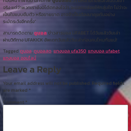
ก่อนหน้าที่ผ่านมาสารภาพ
ดูบอลสด
ว่า มีหลายทีมพอใจในตัวเขา
จริง แต่ว่าพวกเรายังมิได้ตกลงใจว่า จะปลดปล่อยให้กลุ่มใด ไม่ว่าจะ
เป็นในแบบยืมตัว หรือขายขาด อาจจำเป็นต้องมาคุยกันอย่าง
ระมัดระวังอีกครั้ง”
สามารถติดตาม
ดูบอล
ข่าวสารบอล UFABET ได้วันแล้ววันเล่า
ผ่านวิถีทาง UFAKICK อัพเดทวันแล้ววันเล่าก่อนคนไหนกันแน่!
Tagged
ดูบอล
,
ดูบอลสด
,
แทงบอล ufa350
,
แทงบอล ufabet
,
แทงบอล ออนไลน์
Leave a Reply
Your email address will not be published.
Required fields
are marked
*
Comment
*