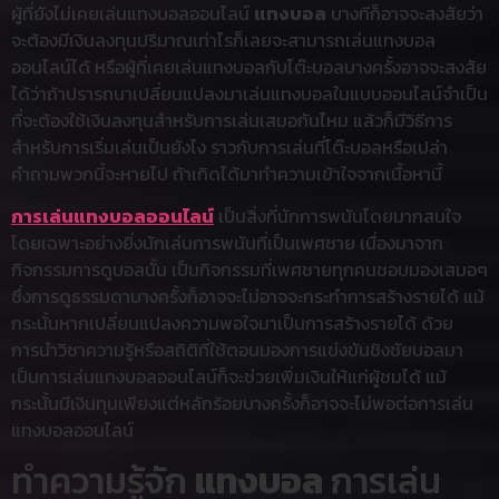
ผู้ที่ยังไม่เคยเล่นแทงบอลออนไลน์
แทงบอล
บางทีก็อาจจะสงสัยว่า
จะต้องมีเงินลงทุนปริมาณเท่าไรก็เลยจะสามารถเล่นแทงบอล
ออนไลน์ได้ หรือผู้ที่เคยเล่นแทงบอลกับโต๊ะบอลบางครั้งอาจจะสงสัย
ได้ว่าถ้าปรารถนาเปลี่ยนแปลงมาเล่นแทงบอลในแบบออนไลน์จำเป็น
ที่จะต้องใช้เงินลงทุนสำหรับการเล่นเสมอกันไหม แล้วก็มีวิธีการ
สำหรับการเริ่มเล่นเป็นยังไง ราวกับการเล่นที่โต๊ะบอลหรือเปล่า
คำถามพวกนี้จะหายไป ถ้าเกิดได้มาทำความเข้าใจจากเนื้อหานี้
การเล่นแทงบอลออนไลน์
เป็นสิ่งที่นักการพนันโดยมากสนใจ
โดยเฉพาะอย่างยิ่งนักเล่นการพนันที่เป็นเพศชาย เนื่องมาจาก
กิจกรรมการดูบอลนั้น เป็นกิจกรรมที่เพศชายทุกคนชอบมองเสมอๆ
ซึ่งการดูธรรมดาบางครั้งก็อาจจะไม่อาจจะกระทำการสร้างรายได้ แม้
กระนั้นหากเปลี่ยนแปลงความพอใจมาเป็นการสร้างรายได้ ด้วย
การนำวิชาความรู้หรือสถิติที่ใช้ตอนมองการแข่งขันชิงชัยบอลมา
เป็นการเล่นแทงบอลออนไลน์ก็จะช่วยเพิ่มเงินให้แก่ผู้ชมได้ แม้
กระนั้นมีเงินทุนเพียงแต่หลักร้อยบางครั้งก็อาจจะไม่พอต่อการเล่น
แทงบอลออนไลน์
ทำความรู้จัก
แทงบอล
การเล่น