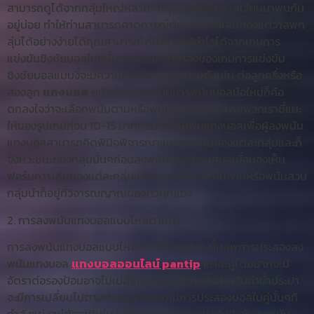
สามารถดูได้จากกลุ่มใหญ่หลายๆกลุ่มชอบได้โอกาสเวียนมาพบกัน
อยู่บ่อย ทำให้ท่านสามารถคาดการณ์ต้นแบบการเล่นของแต่ว่าลพก
ลุ่มได้อย่างง่ายได้คุณสามารถได้โอกาสได้กำไรได้จากเกมการ
แข่งขันชิงชัยบอลในคู่นั้นๆโดยราคาต่อรองของเกมการแข่งขัน
ชิงชัยบอลแบบงี้จะมีความห่างกันสูงมากมายดังเช่น ต่อลูกครึ่งหรือ
สองลูก
แทงบอล
หน้าที่ของเหล่านักการพนันบอลมือใหม่ก็คือ
ตกลงใจว่าจะเลือกพนันตามหรือพนันสวนกลุ่มนำโดยพวกเราชี้แนะ
ให้มองรูปเกมก่อน 10-15 นาทีก่อนลงเดมพันแทงบอลเพื่อผู้ลงพนัน
แทงบอลสามารถคิดพินิจพิจารณาแนวทางเล่นของแต่ละกลุ่มและก็
จังหวะชนะของกลุ่มนั้นๆก่อนลงพนันแทงบอลเสมอเมื่อมองเห็น
ฟอร์มการเล่นของแต่ละกลุ่มแล้วคุณจะเลือกพนันตามหรือพนันสวน
กลุ่มนำก็อยู่ที่วิจารณญาณของตัวคุณเอง
2. การลงพนันแทงบอลแบบไหลตามน้ำ
การลงพนันแทงบอลแบบไหลตามน้ำในแม้กระนั้นลพการประลองลง
พนันแทงบอล
แทงบอลออนไลน์ pantip
แต่ละคู่โดยมากจะมี
อัตราต่อรองป้อมอาจไม่เปลี่ยนแปลง แม้กระนั้นสำหรับค่าน้ำประปา
จะมีการเปลี่ยนไปตามช่วงเวลาของเกมการประลองบอลในคู่นั้นๆที่