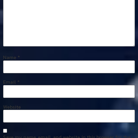
Name
*
Email
*
Website
Save my name, email, and website in this browser for the