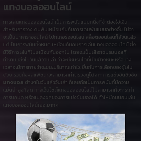
แทงบอลออนไลน์
การเล่นแทงบอลออนไลน์ เป็นการพนันแบบหนึ่งที่จำต้องใช้เงิน
สำหรับการวางเดิมพันเหมือนกันกับการเดิมพันแบบอย่างอื่น ไม่ว่า
จะเป็นบาคาร่าออนไลน์ โปกเกอร์ออนไลน์ สล็อตออนไลน์ก็ล้วนแล้ว
แต่เป็นการพนันทั้งหมด เหมือนกันกับการเล่นแทงบอลออนไลน์ ซึ่ง
มีวิธีการเล่นที่ไม่เหมือนกันออกไป โดยจะเป็นเลือกชมรมบอลที่
ทำงานแข่งในวันแล้ววันเล่า ว่าจะมีชมรมใดที่เป็นข้างชนะ หรือบาง
เวลาจะมีการทายว่าจะชนะปริมาณเท่าไร ขึ้นกับการเลือกของผู้เล่น
ด้วย รวมทั้งผลแพ้ชนะจะสามารถทำตรวจดูได้จากการแข่งขันชิงชัย
แทงบอล
ต่างๆในวันแล้ววันเล่า ก็เลยถือเป็นการพนันที่มีความ
แม่นยำสูงที่สุด ทางเว็บไซต์แทงบอลออนไลน์ไม่สามารถที่จะกระทำ
การปกปิด หรือแปลงผลของการแข่งขันบอลได้ ทำให้มีคนนิยมเล่น
แทงบอลออนไลน์เยอะมากๆ