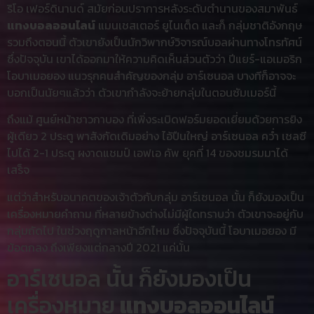
ริโอ เฟอร์ดินานด์ สมัยก่อนปราการหลังระดับตำนานของสมาพันธ์
แทงบอลออนไลน์
แมนเชสเตอร์ ยูไนเต็ด และก็ กลุ่มชาติอังกฤษ
รวมถึงตอนนี้ ตัวเขายังเป็นนักวิพากษ์วิจารณ์บอลผ่านทางโทรทัศน์
ซึ่งปัจจุบัน เขาได้ออกมาให้ความคิดเห็นส่วนตัวว่า ปีแยร์-แอเมอริก
โอบาเมอยอง แนวรุกคนสำคัญของกลุ่ม อาร์เซนอล บางทีก็อาจจะ
บอกเป็นนัยๆแล้วว่า ตัวเขากำลังจะย้ายกลุ่มในตอนซัมเมอร์นี้
ถึงแม้ ศูนย์หน้าชาวกาบอง ที่เพิ่งระเบิดฟอร์มยอดเยี่ยมด้วยการยิง
ผู้เดียว 2 ประตู พาสังกัดเดิมอย่าง ไอ้ปืนใหญ่ อาร์เซนอล คว่ำ เชลซี
ไปได้ 2-1 ประตู ผงาดแชมป์ เอฟเอ คัพ ยุคที่ 14 ของชมรมมาได้
เสร็จ
แต่ว่าสำหรับอนาคตของเจ้าตัวกับกลุ่ม อาร์เซนอล นั้น ก็ยังมองเป็น
เครื่องหมายคำถาม ที่หลายข้างต่างไม่มีผู้ใดทราบว่า ตัวเขาจะอยู่กับ
กลุ่มถัดไป ในช่วงฤดูกาลหน้าอีกไหม ซึ่งปัจจุบันนี้ โอบาเมอยอง มี
ข้อตกลง ถึงเพียงแต่กลางปี 2021 แค่นั้น
อาร์เซนอล นั้น ก็ยังมองเป็น
เครื่องหมาย
แทงบอลออนไลน์