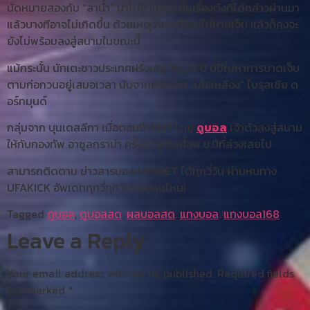
นัดหมายสองกับ “ลาน้ำ” นาโปลี แม้กระนั้นเรื่องดังที่ได้กล่าวผ่านมา
แล้วบางทีอาจไม่เกิดขึ้น ด้วยเหตุว่าเจ้าตัวยังไม่หายเจ็บ แล้วก็คงจะ
ยังไม่พร้อมลงสู่สนามในขณะนี้
แม้กระนั้น นักเตะชาวประเทศฝรั่งเศส วัย 23 ปี มีปัญหาการบาดเจ็บ
ตามก่อกวนอยู่เสมอเวลา นับจากย้ายจาก “เสือเหลือง” โบรุสเซีย ด
อร์ทมุนด์
กลุ่มจาก บุนเดสลีกา เมื่อตอนปี 2017 โดย
ดูบอล
เจ้าตัวลงสู่สนาม
ให้กับกองทัพ อาซูลกราน่า ครั้งปัจจุบันเมื่อพ.ย.ปีที่ล่วงเลยไป
สามารถติดตาม ข่าวสารบอล UFABET ได้ทุกวี่วัน ผ่านหนทาง
UFAKICK อัพเดททุกวี่ทุกวันก่อนคนไหน!
Tagged
ดูบอล
,
ดูบอลสด
,
ผลบอลสด
,
แทงบอล
,
แทงบอล168
Leave a Reply
Your email address will not be published.
Required fields
are marked
*