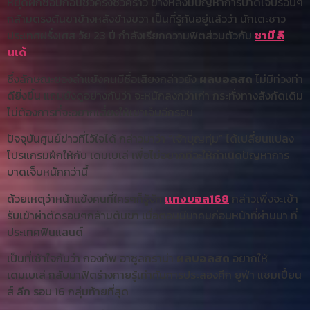
หยุดฝึกซ้อมก่อนชั่วครั้งชั่วคราว ข้างหลังมีปัญหาการบาดเจ็บรอบๆ
กล้ามตรงต้นขาข้างหลังข้างขวา เป็นที่รู้กันอยู่แล้วว่า นักเตะชาว
ประเทศฝรั่งเศส วัย 23 ปี กำลังเรียกความฟิตส่วนตัวกับ
ชาบี ลิ
นเด้
ซึ่งลักษณะของลำแข้งคนมีชื่อเสียงกล่าวยัง
ผลบอลสด
ไม่มีท่วงท่า
ดียิ่งขึ้น แถมยังดูอย่างกับว่า จะหนักลงกว่าเก่า กระทั่งทางสังกัดเดิม
ไม่ต้องการที่จะอยากเสี่ยงให้เขาเจ็บอีกรอบ
ปัจจุบันศูนย์ข่าวที่ไว้ใจได้ กล่าวมาว่า “เจ้าบุญทุ่ม” ได้เปลี่ยนแปลง
โปรแกรมฝึกให้กับ เดมเบเล่ เพื่อไม่อยากที่จะให้กำเนิดปัญหาการ
บาดเจ็บหนักกว่านี้
ด้วยเหตุว่าหน้าแข้งคนที่ใครๆก็รู้จัก
แทงบอล168
กล่าวเพิ่งจะเข้า
รับเข้าผ่าตัดรอบๆกล้ามต้นขา เมื่อตอนมีนาคมก่อนหน้าที่ผ่านมา ที่
ประเทศฟินแลนด์
เป็นที่เช้าใจกันว่า กองทัพ อาซูลกราน่า
ผลบอลสด
อยากให้
เดมเบเล่ กลับมาฟิตร่างกายรู้เท่าทันการประลองศึก ยูฟ่า แชมเปี้ยน
ส์ ลีก รอบ 16 กลุ่มท้ายที่สุด