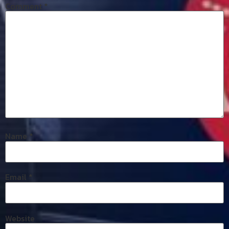
Comment
*
Name
*
Email
*
Website