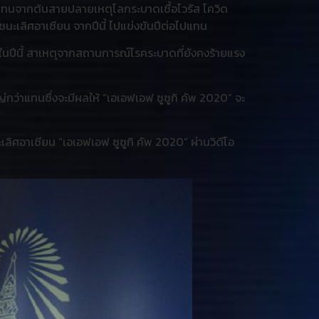
021 แทนจากต้นสายปลายเหตุโลกระบาดเชื้อไวรัส โควิด
ะเลิศอาเซียน จากปีนี้ ไปแข่งขันปีต่อไปแทน
งชัยในปีนี้ สาเหตุจากสถานการณ์โรคระบาดที่ยังคงร้ายแรง
กว่าแทนซึ่งจะมีผลให้ “เอเอฟเอฟ ซูซูกิ คัพ 2020” จะ
ศอาเซียน “เอเอฟเอฟ ซูซูกิ คัพ 2020” ผ่านวิดีโอ