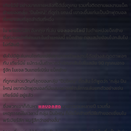
เทียร์นีย์ อย่างมากภายหลังที่ได้นั่งดูเกม รวมทั้งติดตามผลงานแบ็ค
ซ้ายของกลุ่ม “ปืนใหญ่” ที่ดูท่า ขณะนี้ เขาจะขึ้นแท่นเป็นนักฟุตบอล
ที่เหมาะสมที่สุดลำดับที่หนึ่ง
ใน พรีเมียร์ลีก อังกฤษ ที่เล่น
บอลออนไลน์
ในตำแหน่งแบ็คซ้าย
ซึ่งก่อนหน้าที่ผ่านมา ในตำแหน่งนี้ แบ็คซ้าย ตอนสมัยย้อนไปกลับไป
ไม่กี่สิบปี
ยังไม่มีผู้เล่นคนใดกันแน่ซึ่งสามารถทำผลงานได้อย่างสะดุดตาพอๆ
กับ เทียร์นีย์ แม้กระนั้นถ้าหากว่าย้อนกลับไปในสมัย 90 ทุกคนอาจ
รู้จัก ไนเจล วินเทอร์เบิร์น แบ็คซ้าย
ที่ถูกกล่าวขวัญที่สุดของกลุ่ม “ปืนใหญ่” ดิ๊กสัน ได้พูดว่า “กลุ่ม ปืน
ใหญ่ อยากนักฟุตบอลที่มีแบบอย่างสไตล์การเล่นยกตัวอย่างเช่น
เทียร์นีย์ อยู่แล้ว
ซึ่งพวกเขาก็ค้นหา
ผลบอลสด
มายาวนานหลายปี รวมทั้ง
เหตุการณ์ในเวลานี้ กลุ่ม ปืนใหญ่ ก็มีแบ็คซ้ายที่มีฝีเท้ายอดเยี่ยมใน
พรีเมียร์ลีก ผมรู้สึกว่าอย่างงั้น”