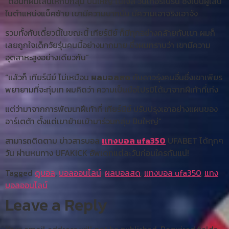
“ตอนที่ผมเล่นให้กับกลุ่ม ปืนใหญ่ ไนเจล วินเทอร์เบิร์น ซึ่งเป็นผู้เล่น
ในตำแหน่งแบ็คซ้าย เขามีความบากบั่น มีความเอาจริงเอาจัง
รวมทั้งกับเดี๋ยวนี้ในขณะนี้ เทียร์นีย์ ก็มีทุกอย่างคล้ายกับเขา ผมก็
เลยถูกใจเด็กวัยรุ่นคนนี้อย่างมากมาย ซึ่งผมทราบว่า เขามีความ
อุตสาหะสูงอย่างเดียวกัน”
“แล้วก็ เทียร์นีย์ ไม่เหมือน
ผลบอลสด
กับดาวรุ่งคนอื่นซึ่งเขาเพียร
พยายามที่จะทุ่มเท ผมคิดว่า ความเป็นมือโปรมิได้มาจากฝีเท้าที่เก่ง
แต่ว่ามาจากการพัฒนาฝีเท้าที่ เทียร์นีย์ ปรับปรุงเอาอย่างแผนของ
อาร์เตต้า ตั้งแต่เขาย้ายเข้ามาร่วมกลุ่ม ปืนใหญ่”
สามารถติดตาม ข่าวสารบอล
แทงบอล ufa350
UFABET ได้ทุกๆ
วัน ผ่านหนทาง UFAKICK อัพเดทแต่ละวันก่อนใครกันแน่!
Tagged
ดูบอล
,
บอลออนไลน์
,
ผลบอลสด
,
แทงบอล ufa350
,
แทง
บอลออนไลน์
Leave a Reply
Your email address will not be published.
Required fields