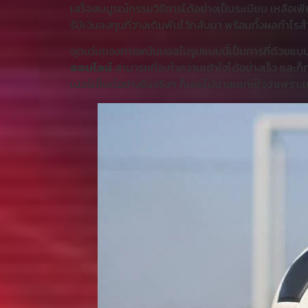
เสร็จสมบูรณ์กรรมวิธีการได้อย่างเป็นระเบียบ เหลือเ
รับ้เงินลงทุนที่วางเดิมพันไว้กลับมา พร้อมทั้งผลกำไ
จุดเด่นของการพนันบอลในรูปแบบนี้เป็นการที่ด้วยแบบ
ออนไลน์
สามารถที่จะทำความเข้าใจได้อย่างเร็ว และก็ก
เปอร์เซ็นต์อย่างยิ่งจริงๆ ก็เลยไม่น่าสนเท่ห์ใจว่าเพรา