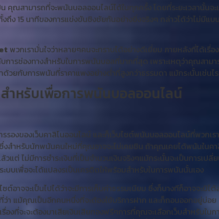
ป็น คุณสามารถที่จะพนันบอลออนไลน์ได้ในทุกครั้ง โดยที่ระยะเวลานั้น
ทั้งถึง 15 นาทีของการแข่งขันชิงชัยกันอย่างยิ่งจริงๆ กล่าวได้ว่าไม่ม
et
พวกเรามั่นใจว่าหลายๆคนจะทราบได้อย่างดีเยี่ยม ภายหลังที่ได้เร
้กับการช่องทางสำหรับในการพนันบอลที่มากที่สุด เพราะเหตุว่าคุณสามาร
าด้วยกับการพนันที่ราคาแพงอย่างต่ำที่สูงกว่าธรรมดา แม้กระนั้นเช่นไรก็
บสำหรับเพื่อการพนันบอลออนไลน์
นบริการรองของเว็บคาสิโนออนไลน์ และก็เว็บไซต์พนันบอลออนไลน์ที่พวกเ
่ง ซึ่งสำหรับนักพนันคนใหม่ที่คุณอาจจะไม่เคยชิน ถ้าคุณเคยได้พนันในคา
วแต่ ไม่มีการชำระเงินที่เป็นจำนวนเงินจริงๆแม้กระนั้นจะเป็นการเปลี่
ระบบเพื่อจะได้แปลงรเป็นเครดิตให้พร้อมสำหรับในการพนันนั้นเอง
อาจจะเป็นไปได้ว่าจะมีการเก็บค่าธรรมเนียม ซึ่งก็บางทีก็อาจจะมิได้ส
่า แม้คุณเป็นอีกคนหนึ่งที่จะต้องใช้บริการฝาก และก็ถอนออกอยู่บ่อย 
ใช่เรื่องที่จะจะต้องมาเสียเงินเสียทองฟรีๆการที่คุณจะเลือกเว็บสำหรับ