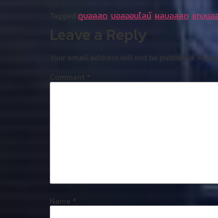
Tagged
ดูบอลสด
,
บอลออนไลน์
,
ผลบอลสด
,
แทงบอ
Leave a Reply
Your email address will not be published.
Requi
Comment
*
Name
*