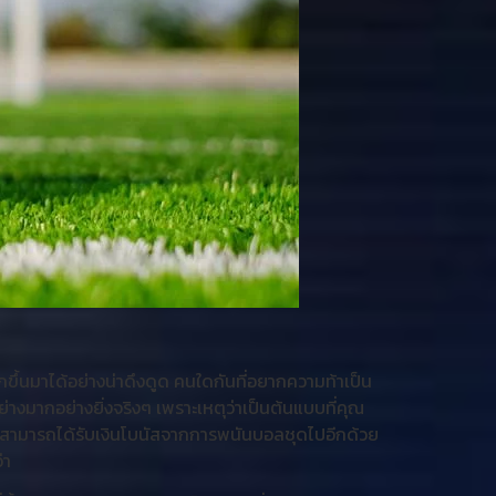
ขึ้นมาได้อย่างน่าดึงดูด คนใดกันที่อยากความท้าเป็น
งมากอย่างยิ่งจริงๆ เพราะเหตุว่าเป็นต้นแบบที่คุณ
ังสามารถได้รับเงินโบนัสจากการพนันบอลชุดไปอีกด้วย
่า