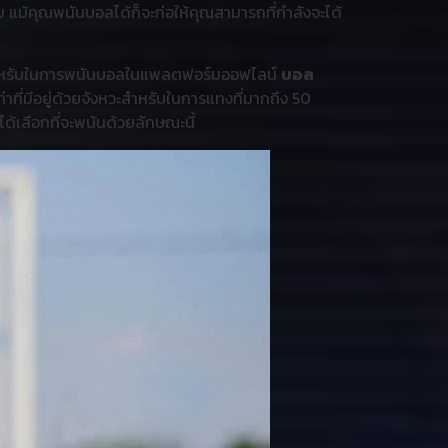
 แม้คุณพนันบอลได้ก็จะก่อให้คุณสามารถที่กำลังจะได้
งต้นสำหรับในการพนันบอลในแพลตฟอร์มออฟไลน์
บอล
่าที่มีอยู่ด้วยจังหวะสำหรับในการแทงที่มากถึง 50
ได้เลือกที่จะพนันด้วยลักษณะนี้