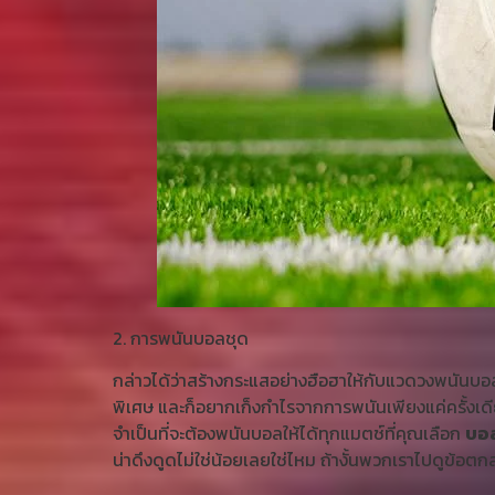
2. การพนันบอลชุด
กล่าวได้ว่าสร้างกระแสอย่างฮือฮาให้กับแวดวงพนันบอล
พิเศษ และก็อยากเก็งกำไรจากการพนันเพียงแค่ครั้งเด
จำเป็นที่จะต้องพนันบอลให้ได้ทุกแมตช์ที่คุณเลือก
บอ
น่าดึงดูดไม่ใช่น้อยเลยใช่ไหม ถ้างั้นพวกเราไปดูข