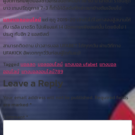
ผู้จัดการทีมฟุตบอลชาวอาร์เจนตำหนิน่า วัย 50 ปี เอาชนะ ราชันชุด
ขาว เกมปรีฤดูกาล 7-3 ก็ทำให้ดีลดังที่กล่าวมาข้างต้นเงียบไป
แทงบอลออนไลน์
แต่ ฤดู 2019-20 เจ้าตัวได้โอกาสลงสู่สนามให้
กับ เรอัล มาดริด ไปเพียงแค่ 14 นัดหมายเพียงแค่นั้น โดยยิงไป 1
ประตู กับอีก 2 แอสซิสต์
สามารถติดตาม ข่าวสารบอล UFABET ได้ทุกๆวัน ผ่านวิถีทาง
UFAKICK อัพเดททุกวี่วันก่อนผู้ใดกันแน่!
Tagged
บอลสด
,
บอลออนไลน์
,
แทงบอล ufabet
,
แทงบอล
ออนไลน์
,
แทงบอลออนไลน์789
Leave a Reply
Your email address will not be published.
Required fields
are marked
*
Comment
*