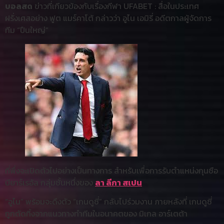
บอลสด
ข่าวที่เกียวข้องกับเรื่องกีฬา UFABET : สื่อในประเทศ
ฝรั่งเศสอย่าง ฟูต แมร์คาโต้ กล่าวว่า อูไน เอมิรี่ อดีตกาลผู้จัดการ
ทีม “ปืนใหญ่”
ที่พึ่งจะเปิดตัวไปอย่างเป็นทางการ สำหรับเพื่อการรับตำแหน่งกุนซือ
บียาร์เรอัล กลุ่มชั้นหนึ่งของ
ลา ลีกา สเปน
“อูไน” พร้อมจะดึงตัว “เกนดูซี่” กลับไปร่วมงาน ภายหลังที่ เกนดูซี่
ถูกตัดทิ้งจากแนวทางทำทีมในอนาคตของ มิเกล อาร์เตต้า