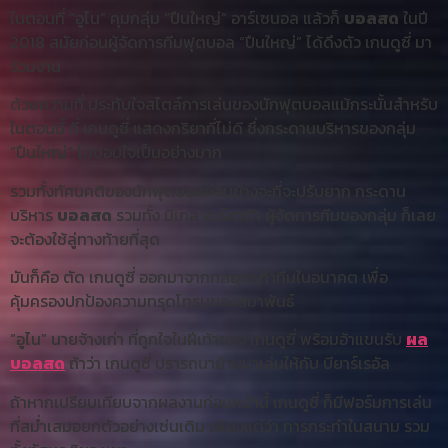
ในตอนที่ “อูไน” คุมกลุ่ม “ปืนใหญ่” อาร์เซนอล แล้วก็
บอลสด
ในปี
2018 สมัยก่อนผู้จัดการทีมฟุตบอล “ปืนใหญ่” ได้ดึงตัว เกนดูซี่ มา
ร่วมงาน
ด้วยความที่ ประทับใจสไตล์การเล่นของนักฟุตบอลแม้กระนั้นสำหรับ
ในตอนนี้ ที่ เกนดูซี่ แสดงกริยาที่ไม่ดี ซึ่งกระดานบริหารของกลุ่ม
“ปืนใหญ่” ไม่ชอบใจเป็นอย่างมาก
รวมทั้งทัศนคติของนักฟุตบอลค่อนข้างจะที่จะปรับยาก กระดาน
บริหาร
บอลสด
รวมทั้ง มิเกล อาร์เตต้า ผู้จัดการทีมของกลุ่ม ก็เลย
จะต้องใช้ลู่ทางท้ายที่สุด
มันก็คือ ตัด เกนดูซี่ ออกมาจากกลยุทธ์ทำทีมในอนาคต เพื่อ
คุ้มครองปกป้องความทรุดโทรมของสมาพันธ์
“อูไน” นายจ้างเก่า ที่ถูกใจในฝีเท้าของ เกนดูซี่ พร้อมอ้าแขนรับ
ผล
บอลสด
ถ้าว่า เกนดูซี่ ปรารถนาย้ายมาเล่นให้กับ บียาร์เรอัล
ถ้าหากเปรียบเทียบจากผลงานก่อนหน้านี้ เกนดูซี่ ก็มีฟอร์มการเล่น
ที่สม่ำเสมอยกตัวอย่างเช่นเดิม เพียงแต่ว่า การกระทำในสนาม รวม