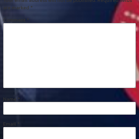
are marked
*
Comment
*
Name
*
Email
*