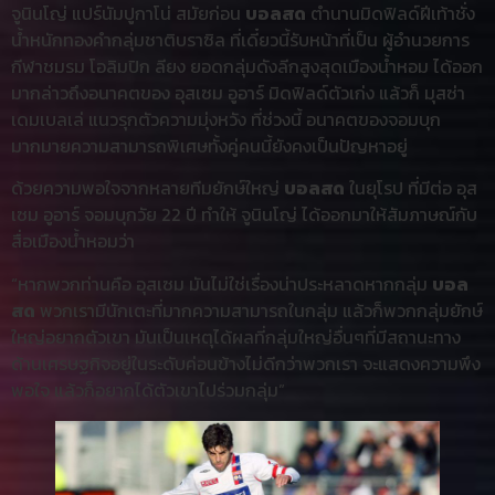
จูนินโญ่ แปร์นัมปูกาโน่ สมัยก่อน
บอลสด
ตำนานมิดฟิลด์ฝีเท้าชั่ง
น้ำหนักทองคำกลุ่มชาติบราซิล ที่เดี๋ยวนี้รับหน้าที่เป็น ผู้อำนวยการ
กีฬาชมรม โอลิมปิก ลียง ยอดกลุ่มดังลีกสูงสุดเมืองน้ำหอม ได้ออก
มากล่าวถึงอนาคตของ อุสเซม อูอาร์ มิดฟิลด์ตัวเก่ง แล้วก็ มุสซ่า
เดมเบลเล่ แนวรุกตัวความมุ่งหวัง ที่ช่วงนี้ อนาคตของจอมบุก
มากมายความสามารถพิเศษทั้งคู่คนนี้ยังคงเป็นปัญหาอยู่
ด้วยความพอใจจากหลายทีมยักษ์ใหญ่
บอลสด
ในยุโรป ที่มีต่อ อุส
เซม อูอาร์ จอมบุกวัย 22 ปี ทำให้ จูนินโญ่ ได้ออกมาให้สัมภาษณ์กับ
สื่อเมืองน้ำหอมว่า
“หากพวกท่านคือ อุสเซม มันไม่ใช่เรื่องน่าประหลาดหากกลุ่ม
บอล
สด
พวกเรามีนักเตะที่มากความสามารถในกลุ่ม แล้วก็พวกกลุ่มยักษ์
ใหญ่อยากตัวเขา มันเป็นเหตุได้ผลที่กลุ่มใหญ่อื่นๆที่มีสถานะทาง
ด้านเศรษฐกิจอยู่ในระดับค่อนข้างไม่ดีกว่าพวกเรา จะแสดงความพึง
พอใจ แล้วก็อยากได้ตัวเขาไปร่วมกลุ่ม”