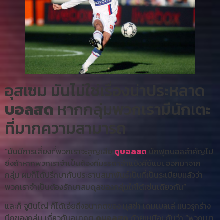
อุสเซม มันไม่ใช่เรื่องน่าประหลาด
บอลสด
หากกลุ่มพวกเรามีนักเตะ
ที่มากความสามารถ
“มันมีการเสี่ยงที่พวกเราจะสูญเสีย
ดูบอลสด
นักฟุตบอลสำคัญไป
ซึ่งถ้าหากพวกเราจำเป็นต้องทิ่มรรดาลำแข้งคีย์แมนออกมาจาก
กลุ่ม ผมก็ได้ปรึกษากับประธานสมาพันธ์เป็นที่เป็นระเบียบแล้วว่า
พวกเราจำเป็นต้องรักษาสมดุลของกลุ่มให้ได้เช่นเดียวกัน”
และก็ จูนินโญ่ ก็ได้เอ่ยถึงอนาคตของ มุสซ่า เดมเบลเล่ แนวรุกร่าง
บึกของกลุ่ม เกี่ยวกับอนาคต
ดูบอลสด
ด้วยเหมือนกันว่า “พวกเขา