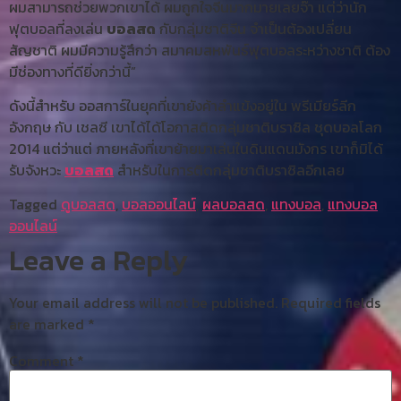
ผมสามารถช่วยพวกเขาได้ ผมถูกใจจีนมากมายเลยจ๊า แต่ว่านัก
ฟุตบอลที่ลงเล่น
บอลสด
กับกลุ่มชาติจีน จำเป็นต้องเปลี่ยน
สัญชาติ ผมมีความรู้สึกว่า สมาคมสหพันธ์ฟุตบอลระหว่างชาติ ต้อง
มีช่องทางที่ดียิ่งกว่านี้”
ดังนี้สำหรับ ออสการ์ในยุคที่เขายังค้าลำแข้งอยู่ใน พรีเมียร์ลีก
อังกฤษ กับ เชลซี เขาได้ได้โอกาสติดกลุ่มชาติบราซิล ชุดบอลโลก
2014 แต่ว่าแต่ ภายหลังที่เขาย้ายมาเล่นในดินแดนมังกร เขาก็มิได้
รับจังหวะ
บอลสด
สำหรับในการติดกลุ่มชาติบราซิลอีกเลย
Tagged
ดูบอลสด
,
บอลออนไลน์
,
ผลบอลสด
,
แทงบอล
,
แทงบอล
ออนไลน์
Leave a Reply
Your email address will not be published.
Required fields
are marked
*
Comment
*