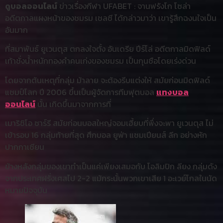
ดูบอลออนไลน์
ข่าวเรื่องกีฬา UFABET : จานฟรังโก โซล่า
อดีตกาลแผงหน้าของชมรม เชลซี ได้กล่าวมาว่า เขารู้สึกฉงนใจเป็น
อันมาก
ที่สมาพันธ์ ยูเวนตุส ตกลงใจตั้ง อันเดรีย ปีร์โล่ อดีตกาลมิดฟิลด์
เท้าชั่งน้ำหนักทองคำคนเก่งของชมรม เป็นกุนซือโดยเร่งด่วน
โดยจากต้นเหตุที่กลุ่ม ม้าลาย จะต้องรีบแต่งให้ สมัยก่อนมิดฟิลด์
แชมป์โลก ปี 2006 ขึ้นเป็นผู้จัดการทีมฟุตบอล
แทงบอล
ออนไลน์
นั้น เกิดขึ้นมาจากการที่
เมาริซิโอ ซาร์รี สมัยก่อนบอสใหญ่จอมเฮี้ยบที่พึ่งจะพา ยูเวนตุส ไม่
เข้ารอบ 16 กลุ่มท้ายที่สุด ศึกบอล ยูฟ่า แชมเปียนส์ ลีก อย่างหัก
ปากกาเซียน
ข้างหลังกลุ่มของเขาทำเป็นแค่เพียงเสมอกับ โอลิมปิก ลียง กลุ่มดัง
จากประเทศฝรั่งเศสไป 2-2 แม้กระนั้นพวกเขาเสีย 1 อะเวย์โกลในนัด
หมายปัจจุบัน