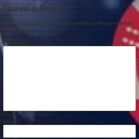
Leave a Reply
Your email address will not be published.
Required fields
are marked
*
Comment
*
Name
*