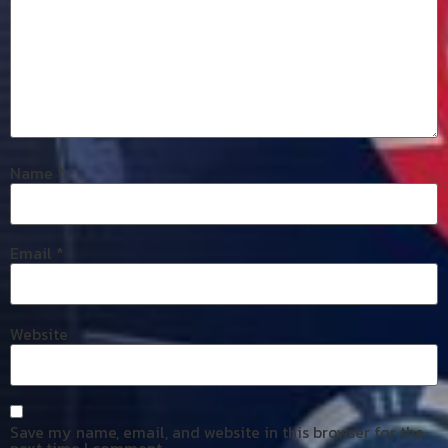
Name
*
Email
*
Website
Save my name, email, and website in this browser for the