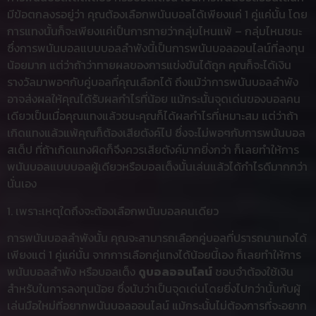
มีข้อตกลงรอยู่ว่า คุณต้องเลือกพนันบอลได้เพียงแค่ 1 คู่แค่นั้น โดย
การแทงนั้นก็จะเพียงแค่เป็นการทายว่ากลุ่มไหนแพ้ – กลุ่มไหนชนะ
ซึ่งการพนันบอลแบบบอลลำพังนี้เป็นการพนันบอลออนไลน์ที่ลงทุน
น้อยมาก แต่ว่าถ้าว่าทายผลของการแข่งขันได้ถูก คุณก็จะได้เงิน
รางวัลมาพอๆกับคู่บอลที่คุณเลือกได้ ถึงแม้ว่าการพนันบอลลำพัง
อาจส่งผลให้คุณได้รับผลกำไรที่น้อย แม้กระนั้นจุดเด่นของบอลคน
เดียวเป็นเมื่อคุณแทงแล้วชนะคุณก็ได้ผลกำไรที่เหมาะสม แต่ว่าถ้า
เกิดแทงแล้วแพ้คุณก็ต้องเสียตังค์ไป ซึ่งจะไม่พอๆกับการพนันบอล
สเต็ป ที่ถ้าเกิดแทงผิดก็จึงควรเสียตังค์มากยิ่งกว่า ก็เลยทำให้การ
พนันบอลแบบบอลผู้เดียวหรือบอลเต็งนั้นเล่นแล้วได้กำไรดีมากกว่า
นั่นเอง
1. เพราะเหตุใดถึงจะต้องเลือกพนันบอลคนเดียว
การพนันบอลลำพังนั้น คุณจะสามารถเลือกคู่บอลที่ปรารถนาแทงได้
เพียงแต่ 1 คู่แค่นั้น จากการเลือกคู่แทงได้น้อยนี้เอง ก็เลยทำให้การ
พนันบอลลำพัง หรือบอลเต็ง
ดูบอลออนไลน์
ชอบจำต้องใช้เงิน
สำหรับในการลงทุนน้อย ซึ่งนับว่าเป็นจุดเด่นโดยยิ่งไปกว่านั้นกับผู้
เล่นมือใหม่ที่อยากพนันบอลออนไลน์ แม้กระนั้นไม่ต้องการที่จะอยาก