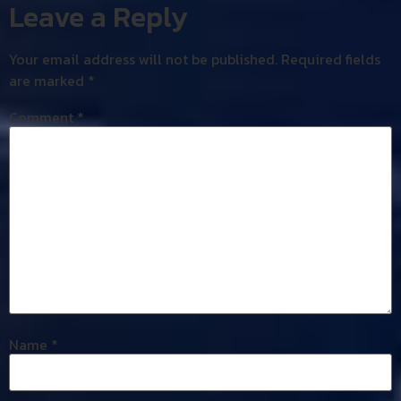
Leave a Reply
Your email address will not be published.
Required fields
are marked
*
Comment
*
Name
*