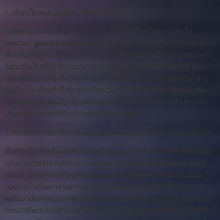
1. เลือกเว็บพนันออนไลน์เชื่อใจได้แค่นั้น
การพนันบอลออนไลน์ในตอนนี้นั้นเป็นสิ่งเป็นที่นิยมของพนัน
ออนไลน์
ดูบอลออนไลน์
ก็เลยมีผลส่งผลให้เกิดเว็บที่เปิดให้บริการ
สำหรับเพื่อการเล่นพนันออนไลน์มากไม่น้อยเลยทีเดียว โดยเฉพาะ
อย่างยิ่งเว็บที่ให้บริการเกี่ยวกับการพนันบอลออนไลน์ก็มีอยู่เยอะ
เยอะไปหมด มีอีกทั้งเว็บที่ดี และก็เว็บที่ฉ้อฉล ด้วยเหตุผลดังกล่าว
สิ่งที่คุณจะต้องทำก็คือ คุณเลือกเว็บที่ดี ที่น่าไว้ใจเพียงแค่นั้น เพื่อ
การพนันบอลออนไลน์ของคุณควรจะเป็นไปได้ด้วยดี แล้วสามารถ
นำมาซึ่งการก่อให้เกิดกำไรที่ดีให้กับคุณได้
2. ทราบถึงกรรมวิธีการพนันบอลออนไลน์ที่ถูกก่อนจะมีการเล่นจริง
สิ่งที่ถัดไปที่จำต้องทำภายหลังที่คุณสามารถที่จะเลือกเว็บที่ดีได้แล้ว
คุณควรต้องทราบถึงกระบวนการพนันบอลออนไลน์ที่ถูกก่อนจะมี
การเล่นจริงให้ดีซะก่อนที่คุณจะลงพนัน หรือกระทำการพนันบอล
ออนไลน์ เนื่องมาจากการพนันบอลออนไลน์นั้นมีแบบสำหรับการ
พนันนานัปการแบบมากมาย โดยแต่ละแบบก็มีการลงเงินพนันและก็
กรรมวิธีพนันบอลที่ต่างกันออกไป การที่คุณจะสามารถได้กำไรที่ดี