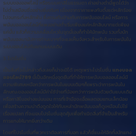
ระบบของออฟไลน์ หรือระบบคาสิโนธรรมดา ค่าอย่างต่ำนี้พูดได้ว่า
ไม่ต่ำเสมือนชื่ออย่างยิ่งจริงๆ เนื่องจากราคาแพงกันตั้งแต่หลักร้อย
ไปจนกระทั่งหลักพัน ซึ่งตรงกันข้ามกับการพนันออนไลน์ หรือการ
พนันบอลออนไลน์ที่แพงอย่างต่ำเริ่มเพียงแค่หลักสิบบาทแต่เพียง
แค่นั้น แล้วก็ความเคลื่อนไหวในจุดนี้เองก็ทำให้นักพนัน รวมทั้งนัก
พนันบอลนานัปการท่านเบาๆที่จะแลเห็นจังหวะสำหรับในการพนันใน
ระบบออนไลน์กันแทนระบบเดิม
3. โปรโมชั่น
เป็นสิ่งที่จะไม่กล่าวถึงเลยก็น่าจะมิได้ เหตุเพราะโปรโมชั่น
แทงบอล
ออนไลน์789
นี้เป็นอีกหนึ่งจุดยืนที่ทำให้การพนันบอลออนไลน์มี
ความพิเศษเหนือกว่าการพนันในแบบเดิมๆก็เพราะว่าการพนันใน
ลักษณะของออนไลน์มีค่าใช้จ่ายที่น้อยกว่าการพนันด้วยต้นแบบเดิม
หรือคาสิโนอย่างแน่นนอน การที่เจ้ามือจะเอื้อผลตอบแทนเล็กน้อย
เพื่อสร้างความน่าดึงดูดใจให้กับเหล่านักพนันบอลก็ดูเหมือนไม่ใช่
เรื่องแปลก ที่จะมอบโปรโมชั่นสุดคุ้มเพื่อกำเนิดสิ่งที่จำเป็นสำหรับ
การแทงให้มากยิ่งกว่าเดิม
โดยที่โปรโมชั่นที่พวกเราต้องการที่บอก แล้วก็ชี้แนะให้อีกทั้งนักแทง