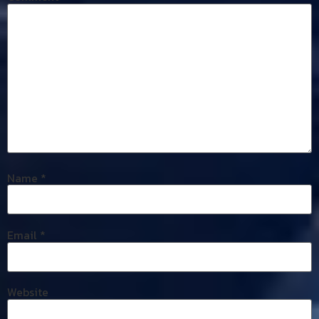
Name
*
Email
*
Website