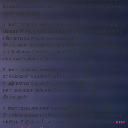
แบบมีปริมาณลูก ที่สามารถทำความเข้าใจกันได้ โดยง่ายในลักษณะ
ของการวางเดิมพัน
2. อัตราต่อรองบอลแบบ 1×2 นี้จะเป็นลักษณะของราคาต่อรอง
ดู
บอลสด
สำหรับการวางเดิมพันทายผลเกมการประลองที่ผลเท่ากัน
หรือผลการชนะการของทางฝั่งใดฝั่งหนึ่ง ส่วนนี้พวกเราจะพบว่า
ลักษณะของการวางเดิมพันในรูปแบบนี้เช่นเดียวกันสามารถแยก
สำหรับเพื่อการเลือกได้ระหว่างพนันให้เป็นได้ใน 2 ลักษณะ หรือการ
เลือกวางเดิมพันแบบ 2 แบบพร้อมในคราวเดียว
3. อัตราต่อรองบอล แบบทายสกอร์สูงต่ำ สำหรับลักษณะของราคา
อัตราต่อรองทายผลสกอร์สูงต่ำในรูปแบบนี้จะเป็นการตั้งราคาจาก
ทางผู้ให้บริการ ซึ่งผู้เล่นจำเป็นต้องกระทำเลือกได้ระหว่างพนันทาย
ผลต่างของเกมการประลองเมื่อจบเวลาว่าจะปรากฏออกมาเป็นใน
ลักษณะสูงต่ำ
4. อัตราต่อรองบอลแบบทายสกอร์คู่คี่ สำหรับลักษณะของราคา
อัตราต่อรองอผลสกอร์คู่คี่ในรูปแบบนี้จะเป็นการตั้งราคาจากทางผู้
ให้บริการ ซึ่งผู้เล่นจำเป็นจะต้องทำเลือกได้ระหว่างพนันทายผล
แทง