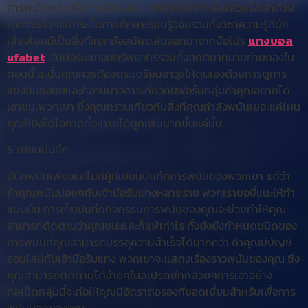
การพนันพนันเพื่อการพักผ่อนบางทีอาจโชคดีครั้งแล้วครั้งเล่าด้วย
การชนะรัวๆแม้กระนั้นการศึกษาเรียนรู้วิจัยรวมทั้งวิชาความรู้ที่นัก
เสี่ยงโชคมีเป็นสิ่งที่แยกมือสมัครเล่นออกมาจากมือโปร
แทงบอล
ufabet
เจ้ามือรับแทงมีทรัพยากรรวมทั้งสถิติมากมายก่ายกองใน
ตอนนี้ ฉะนั้นคุณควรต้องตระเตรียมอาวุธให้ตนเองด้วยการดูการ
แข่งขันชิงชัยและก็อ่านข่าวสารเกี่ยวกับฟอร์มกลุ่มถ้าคุณอยากได้
เอาชนะพวกเขา ยิ่งคุณทราบเกี่ยวกับสิ่งที่คุณกำลังพนันเยอะแค่ไหน
คุณก็ยิ่งได้โอกาสที่จะทายได้ถูกเพิ่มมากขึ้นแค่นั้น
5. เขียนบันทึก
มีนักพนันเพียงแค่ไม่กี่ผู้ที่เขียนบันทึกการพนันของพวกเขา แต่ว่า
ถ้าคุณพนันบ่อยๆกับเจ้ามือรับแทงหลายราย พวกเราขอชี้แนะให้ทำ
แบบนั้น การเก็บบันทึกกิจกรรมการพนันของคุณจะช่วยทำให้คุณ
สามารถติดตามว่าคุณชนะและก็แพ้เท่าไร ทั้งยังยังกำหนดชนิดของ
การพนันที่คุณสามารถบรรลุความสำเร็จได้มากกว่า ถ้าคุณมีบัญชี
ออนไลน์กับเจ้ามือรับแทง พวกเขาจะแสดงเรื่องราวพนันของคุณ ซึ่ง
คุณสามารถติดตามได้ง่ายๆในสเปรดชีทกล้วยๆการเอาอย่าง
กลเม็ดกลุ่มนี้จะก่อให้คุณมีอัตราต่อรองที่ยอดเยี่ยมสำหรับเพื่อการ
พนันบอลของคุณ